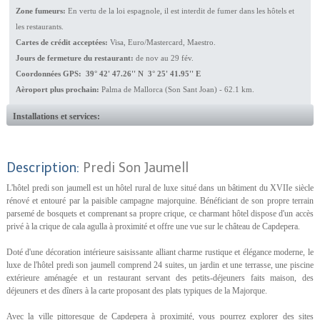
Zone fumeurs:
En vertu de la loi espagnole, il est interdit de fumer dans les hôtels et
les restaurants.
Cartes de crédit acceptées:
Visa, Euro/Mastercard, Maestro.
Jours de fermeture du restaurant:
de nov au 29 fév.
Coordonnées GPS: 39° 42' 47.26'' N 3° 25' 41.95'' E
Aèroport plus prochain:
Palma de Mallorca (Son Sant Joan) - 62.1 km.
Installations et services:
Description:
Predi Son Jaumell
L'hôtel predi son jaumell est un hôtel rural de luxe situé dans un bâtiment du XVIIe siècle
rénové et entouré par la paisible campagne majorquine. Bénéficiant de son propre terrain
parsemé de bosquets et comprenant sa propre crique, ce charmant hôtel dispose d'un accès
privé à la crique de cala agulla à proximité et offre une vue sur le château de Capdepera.
Doté d'une décoration intérieure saisissante alliant charme rustique et élégance moderne, le
luxe de l'hôtel predi son jaumell comprend 24 suites, un jardin et une terrasse, une piscine
extérieure aménagée et un restaurant servant des petits-déjeuners faits maison, des
déjeuners et des dîners à la carte proposant des plats typiques de la Majorque.
Avec la ville pittoresque de Capdepera à proximité, vous pourrez explorer des sites