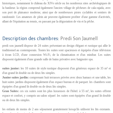
historiques, notamment le château du XIVe siècle ou les nombreux sites archéologiques de
la banlieue. la région comprend également l'ancien village de pêcheurs de cala rajada, avec
son port de plaisance moderne, ainsi que de nombreuses pistes cyclables et sentiers de
randonnée. Les amateurs de plein air peuvent également profiter d'une gamme d'activités,
allant de l'équitation au tennis, en passant par la dégustation de vin et la pêche.
Description des chambres:
Predi Son Jaumell
predi son jaumell dispose de 24 suites présentant un design élégant et rustique qui allie le
traditionnel au contemporain. Toutes les suites sont spacieuses et équipées d'une télévision
à écran LCD, d'une connexion Wi-Fi, de la climatisation et d'un minibar. Les suites
disposent également d'une grande salle de bains privative avec baignoire spa.
suites junior:
les 10 suites de style rustique disposent d'un généreux espace de 35 m² et
d'un grand lit double ou de deux lits simples.
Junior suites jardin:
comprenant huit terrasses privées avec deux hamacs et une table, les
huit suites jardins disposent également d'un espace bureau et de parquet. les chambres sont
équipées d'un grand lit double ou de deux lits simples.
Gran Suites:
ces six suites sont les plus luxueuses de l'hôtel. à 55 m², les suites offrent
espace et confort, y compris un salon séparé. les suites sont équipées d'un grand lit double
ou de deux lits simples.
les enfants de moins de 2 ans séjournent gratuitement lorsqu'ils utilisent les lits existants.