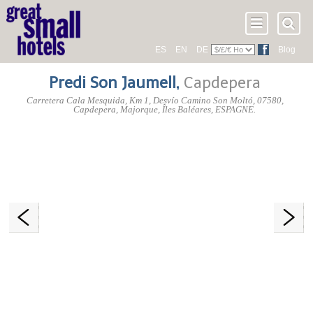
ES
EN
DE
Blog
Predi Son Jaumell
,
Capdepera
Carretera Cala Mesquida, Km 1, Desvío Camino Son Moltó
,
07580
,
Capdepera,
Majorque
,
Îles Baléares
,
ESPAGNE
.