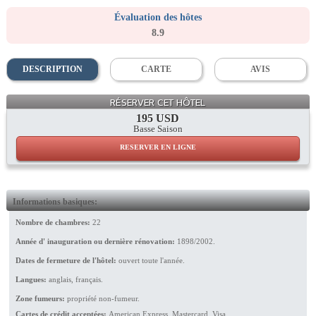
Évaluation des hôtes
8.9
DESCRIPTION
CARTE
AVIS
Facade
RÉSERVER CET HÔTEL
195 USD
Basse Saison
RESERVER EN LIGNE
Informations basiques:
Nombre de chambres:
22
Année d' inauguration ou dernière rénovation:
1898/2002.
Dates de fermeture de l'hôtel:
ouvert toute l'année.
Langues:
anglais, français.
Zone fumeurs:
propriété non-fumeur.
Cartes de crédit acceptées:
American Express, Mastercard, Visa.