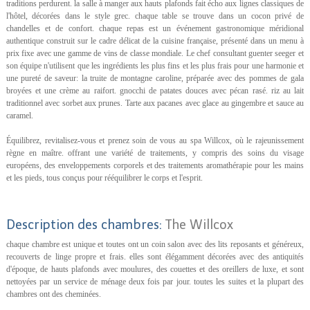
traditions perdurent. la salle à manger aux hauts plafonds fait écho aux lignes classiques de
l'hôtel, décorées dans le style grec. chaque table se trouve dans un cocon privé de
chandelles et de confort. chaque repas est un événement gastronomique méridional
authentique construit sur le cadre délicat de la cuisine française, présenté dans un menu à
prix fixe avec une gamme de vins de classe mondiale. Le chef consultant guenter seeger et
son équipe n'utilisent que les ingrédients les plus fins et les plus frais pour une harmonie et
une pureté de saveur: la truite de montagne caroline, préparée avec des pommes de gala
broyées et une crème au raifort. gnocchi de patates douces avec pécan rasé. riz au lait
traditionnel avec sorbet aux prunes. Tarte aux pacanes avec glace au gingembre et sauce au
caramel.
Équilibrez, revitalisez-vous et prenez soin de vous au spa Willcox, où le rajeunissement
règne en maître. offrant une variété de traitements, y compris des soins du visage
européens, des enveloppements corporels et des traitements aromathérapie pour les mains
et les pieds, tous conçus pour rééquilibrer le corps et l'esprit.
Description des chambres:
The Willcox
chaque chambre est unique et toutes ont un coin salon avec des lits reposants et généreux,
recouverts de linge propre et frais. elles sont élégamment décorées avec des antiquités
d'époque, de hauts plafonds avec moulures, des couettes et des oreillers de luxe, et sont
nettoyées par un service de ménage deux fois par jour. toutes les suites et la plupart des
chambres ont des cheminées.