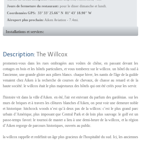
Jours de fermeture du restaurant:
pour le diner dimanche et lundi.
Coordonnées GPS: 33° 33' 25.66'' N 81° 43' 18.90'' W
Aèroport plus prochain:
Aiken Aviation - 7.4mi.
Installations et services:
Description:
The Willcox
promenez-vous dans les rues ombragées aux voûtes de chêne, en passant devant les
cottages en bois et les hôtels particuliers, et vous tomberez sur le willcox. un hôtel du sud à
l'ancienne, une grande gloire aux piliers blancs. chaque hiver, les nantis de l'âge de la guilde
venaient chez Aiken à la recherche de courses de chevaux, de chasse au renard et de la
haute société. le willcox était le plus majestueux des hôtels qui ont été créés pour les servir.
l'histoire vit dans la ville d'Aiken. en été, l'air est enivrant du parfum des gardénias. sur les
murs de briques et à travers les clôtures blanches d'Aiken, on peut voir une demeure noble
et historique. hitchcock woods n’est qu’à deux pas de la willcox: c’est le plus grand parc
urbain d’Amérique, plus imposant que Central Park et de loin plus sauvage. le golf est un
passe-temps favori: le tournoi de master a lieu à une demi-heure de la willcox, et la région
d’Aiken regorge de parcours historiques, ouverts au public.
la willcox rappelle et redéfinit un âge plus gracieux de l'hospitalité du sud. Ici, les anciennes