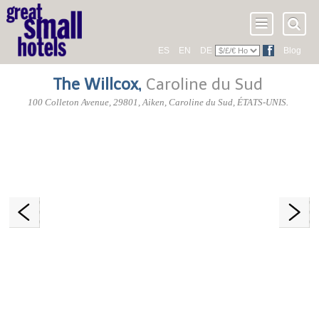
ES
EN
DE
Blog
The Willcox
,
Caroline du Sud
100 Colleton Avenue
,
29801
, Aiken,
Caroline du Sud
,
ÉTATS-UNIS
.