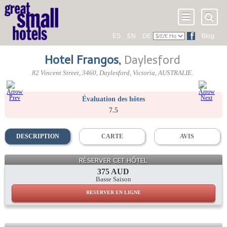
ES
EN
DE
Blog
Hotel Frangos
,
Daylesford
82 Vincent Street
,
3460
, Daylesford,
Victoria
,
AUSTRALIE
.
Évaluation des hôtes
7.5
DESCRIPTION
CARTE
AVIS
RÉSERVER CET HÔTEL
375 AUD
Basse Saison
RESERVER EN LIGNE