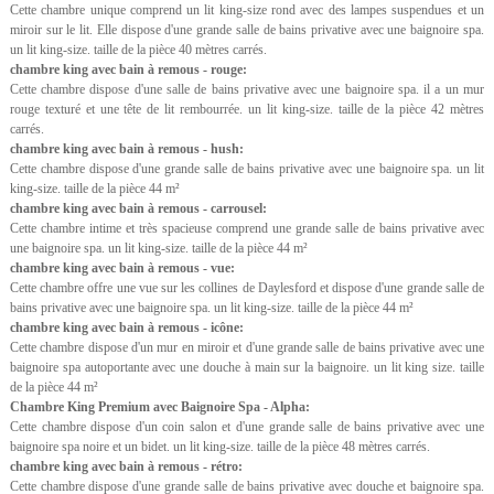
Cette chambre unique comprend un lit king-size rond avec des lampes suspendues et un
miroir sur le lit. Elle dispose d'une grande salle de bains privative avec une baignoire spa.
un lit king-size. taille de la pièce 40 mètres carrés.
chambre king avec bain à remous - rouge:
Cette chambre dispose d'une salle de bains privative avec une baignoire spa. il a un mur
rouge texturé et une tête de lit rembourrée. un lit king-size. taille de la pièce 42 mètres
carrés.
chambre king avec bain à remous - hush:
Cette chambre dispose d'une grande salle de bains privative avec une baignoire spa. un lit
king-size. taille de la pièce 44 m²
chambre king avec bain à remous - carrousel:
Cette chambre intime et très spacieuse comprend une grande salle de bains privative avec
une baignoire spa. un lit king-size. taille de la pièce 44 m²
chambre king avec bain à remous - vue:
Cette chambre offre une vue sur les collines de Daylesford et dispose d'une grande salle de
bains privative avec une baignoire spa. un lit king-size. taille de la pièce 44 m²
chambre king avec bain à remous - icône:
Cette chambre dispose d'un mur en miroir et d'une grande salle de bains privative avec une
baignoire spa autoportante avec une douche à main sur la baignoire. un lit king size. taille
de la pièce 44 m²
Chambre King Premium avec Baignoire Spa - Alpha:
Cette chambre dispose d'un coin salon et d'une grande salle de bains privative avec une
baignoire spa noire et un bidet. un lit king-size. taille de la pièce 48 mètres carrés.
chambre king avec bain à remous - rétro:
Cette chambre dispose d'une grande salle de bains privative avec douche et baignoire spa.