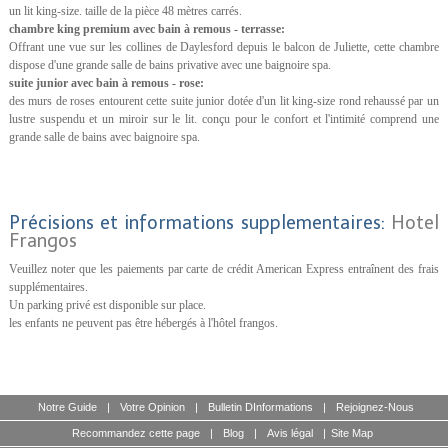
un lit king-size. taille de la pièce 48 mètres carrés.
chambre king premium avec bain à remous - terrasse:
Offrant une vue sur les collines de Daylesford depuis le balcon de Juliette, cette chambre
dispose d'une grande salle de bains privative avec une baignoire spa.
suite junior avec bain à remous - rose:
des murs de roses entourent cette suite junior dotée d'un lit king-size rond rehaussé par un
lustre suspendu et un miroir sur le lit. conçu pour le confort et l'intimité comprend une
grande salle de bains avec baignoire spa.
Précisions et informations supplementaires:
Hotel
Frangos
Veuillez noter que les paiements par carte de crédit American Express entraînent des frais
supplémentaires.
Un parking privé est disponible sur place.
les enfants ne peuvent pas être hébergés à l'hôtel frangos.
Notre Guide
|
Votre Opinion
|
Bulletin DInformations
|
Rejoignez-Nous
Recommandez cette page
|
Blog
|
Avis légal
|
Site Map