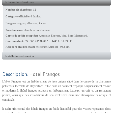
Informations basiques:
Nombre de chambres:
12
Catégorie officielle:
4 étoiles.
Langues:
anglais, allemand, italien.
Zone fumeurs:
chambres non-fumeur.
Cartes de crédit acceptées:
American Express, Visa, Euro/Mastercard.
Coordonnées GPS: 37° 20' 36.06'' S 144° 8' 31.59'' E
Aèroport plus prochain:
Melbourne Airport - 98,8km.
Installations et services:
Description:
Hotel Frangos
L'hôtel Frangos est un établissement de luxe unique situé dans le centre de la charmante
petite ville thermale de Daylesford. Situé dans un bâtiment d'époque soigneusement rénové
et modernisé, l'hôtel frangos propose un hébergement luxueux, un café et un restaurant
primés, ainsi que des installations de spa exclusives dans une atmosphère éclectique et
conviviale.
le cadre très central des hôtels frangos en fait le lieu idéal pour des visites reposantes dans