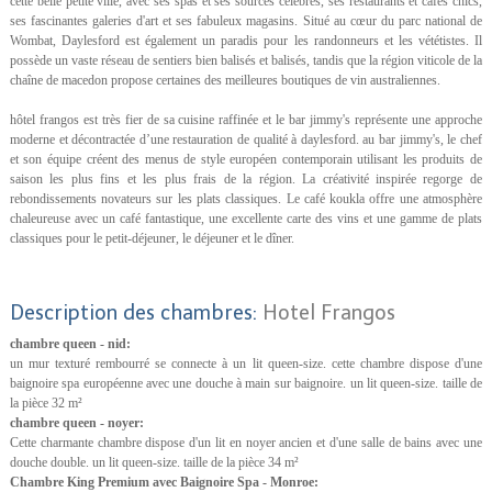
cette belle petite ville, avec ses spas et ses sources célèbres, ses restaurants et cafés chics,
ses fascinantes galeries d'art et ses fabuleux magasins. Situé au cœur du parc national de
Wombat, Daylesford est également un paradis pour les randonneurs et les vététistes. Il
possède un vaste réseau de sentiers bien balisés et balisés, tandis que la région viticole de la
chaîne de macedon propose certaines des meilleures boutiques de vin australiennes.
hôtel frangos est très fier de sa cuisine raffinée et le bar jimmy's représente une approche
moderne et décontractée d’une restauration de qualité à daylesford. au bar jimmy's, le chef
et son équipe créent des menus de style européen contemporain utilisant les produits de
saison les plus fins et les plus frais de la région. La créativité inspirée regorge de
rebondissements novateurs sur les plats classiques. Le café koukla offre une atmosphère
chaleureuse avec un café fantastique, une excellente carte des vins et une gamme de plats
classiques pour le petit-déjeuner, le déjeuner et le dîner.
Description des chambres:
Hotel Frangos
chambre queen - nid:
un mur texturé rembourré se connecte à un lit queen-size. cette chambre dispose d'une
baignoire spa européenne avec une douche à main sur baignoire. un lit queen-size. taille de
la pièce 32 m²
chambre queen - noyer:
Cette charmante chambre dispose d'un lit en noyer ancien et d'une salle de bains avec une
douche double. un lit queen-size. taille de la pièce 34 m²
Chambre King Premium avec Baignoire Spa - Monroe: