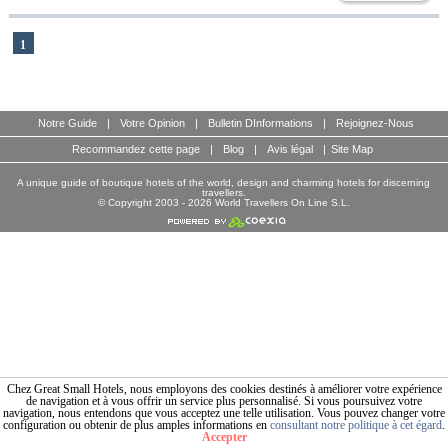
1
Notre Guide
|
Votre Opinion
|
Bulletin DInformations
|
Rejoignez-Nous
Recommandez cette page
|
Blog
|
Avis légal
|
Site Map
A unique guide of boutique hotels of the world, design and charming hotels for discerning
travellers.
© Copyright 2003 - 2026 World Travellers On Line S.L.
Chez Great Small Hotels, nous employons des cookies destinés à améliorer votre expérience
de navigation et à vous offrir un service plus personnalisé. Si vous poursuivez votre
navigation, nous entendons que vous acceptez une telle utilisation. Vous pouvez changer votre
configuration ou obtenir de plus amples informations en
consultant notre politique à cet égard
.
Accepter