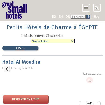
ES
EN
DE
Blog
Petits Hôtels de Charme à ÉGYPTE
1 hôtels trouvés
Classer selon
LISTE
Hotel Al Moudira
Luxor, Louxor, ÉGYPTE
Évaluation des hôtes
9.2
RESERVER EN LIGNE
AVIS