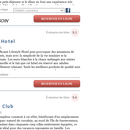
e petit-déjeuner et le dîner en font une expérience très
e l'Alma Calma Hotel Rural sont toutes réalisées avec des
x de l'environnement. Ils offrent une expérience
ustique
EN
DE
Blog
gance et confort grâce à leur décoration et leur mobilier
 trouve dans toutes les chambres grâce aux vastes
RESERVER EN LIGNE
OIN’
in et l'océan. L'hôtel est idéalement situé non loin des
urels de Fuerteventura. Les plages de l'île sont parfaites pour
tamment la plongée avec tuba et la plongée sous-marine. La
n de l'hôtel offrant une vue imprenable et de nombreux
9.1
Évaluation des hôtes
 Hotel
NE
l'Avanti Lifestyle Hotel peut provoquer des sensations de
nés, mais avec la simplicité de la vie insulaire et la
e main. Les murs blanchis à la chaux mélangés aux teintes
urelle et le fait que cet hôtel est réservé aux adultes
llement relaxant. Seuls les meilleurs produits de qualité sont
gourmand au restaurant ou en terrasse, des senteurs
es chambres de l'Avanti Lifestyle Hotel continuent de
ustique
feste dans tout l'hôtel à partir des petits détails comme les
aps en coton égyptien et les chambres naturellement
RESERVER EN LIGNE
ner sur le toit ou dans le solarium peut être apprécié tous
situé le long de la plage, ce qui en fait un endroit idéal pour
ratiquer une multitude de sports nautiques. L'hôtel offre un
a plongée avec tuba et à la planche à voile ainsi qu'à
9.0
Évaluation des hôtes
nnée à proximité.
& Club
NE
omplexe construit à cet effet, bénéficiant d'un emplacement
parc naturel de corralejo, au nord de l'île de fuerteventura.
dant dans cinquante-cinq villas entièrement équipées, ce
t idéal pour des vacances reposantes en famille. Les