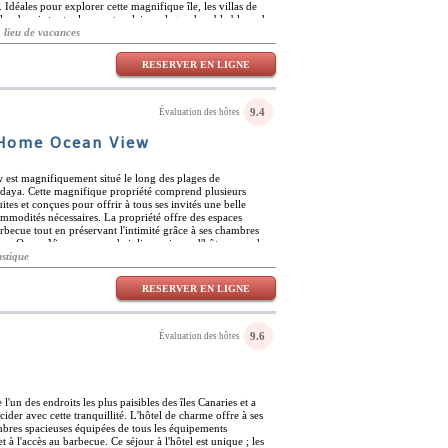
Idéales pour explorer cette magnifique île, les villas de
bles depuis toutes les spectaculaires plages de sable blanc de
es et attractions les plus importants de l'île, dont la
, lieu de vacances
 de los coroneles et les couchers de soleil spectaculaires à
o del rosario, se trouve à 32 km et l'aéroport est à 40 minutes
RESERVER EN LIGNE
es villas de style katis peuvent profiter de la piscine et du
ent de chambres doubles avec salles de bains privatives et
 une gamme d'équipements modernes.
9.4
Évaluation des hôtes
 Home Ocean View
st magnifiquement situé le long des plages de
indaya. Cette magnifique propriété comprend plusieurs
ites et conçues pour offrir à tous ses invités une belle
ommodités nécessaires. La propriété offre des espaces
barbecue tout en préservant l'intimité grâce à ses chambres
me Ocean View propose de jolies maisons d'hôtes avec du
nsi que des coins salon spacieux. Les espaces offrent un havre
ustique
in et les couleurs claires des chambres. Cet hôtel de charme
ve à proximité du parcours de golf de Fuerteventura, de la
RESERVER EN LIGNE
usées et parcs. Il y a de délicieux restaurants
che et de nombreuses plages à quelques minutes en voiture
e à voile et pêcher.
9.6
Évaluation des hôtes
l'un des endroits les plus paisibles des îles Canaries et a
er avec cette tranquillité. L'hôtel de charme offre à ses
mbres spacieuses équipées de tous les équipements
et à l'accès au barbecue. Ce séjour à l'hôtel est unique ; les