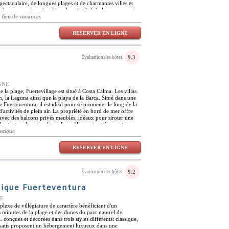
pectaculaire, de longues plages et de charmantes villes et
elques-unes des attractions de cette île fabuleuse. souvent
ttoral varié offre d'excellentes vagues pour les surfeurs de
, lieu de vacances
ctivités et d'excursions exclusives sont organisées à partir
'équitation, la pêche, la plongée sous-marine et la
RESERVER EN LIGNE
sur l'île voisine de Lobos, des excursions en 4x4 et du
nt au bahiazul villas & club soit entièrement indépendant,
 petit-déjeuner buffet au restaurant bahiazul, où de
is le soir. Le restaurant est spécialisé dans la cuisine
9.3
Évaluation des hôtes
s du nord de l'Espagne et les plats internationaux. Vous
 et du club de remise en forme récemment rénovés, dotés
mmam, d'un sauna, d'une piscine d'hydromassage et d'une
ent équipée.
AGNE
 la plage, Fuertevillage est situé à Costa Calma. Les villas
, la Laguna ainsi que la playa de la Barca. Situé dans une
e Fuerteventura, il est idéal pour se promener le long de la
 d'activités de plein air. La propriété en bord de mer offre
vec des balcons privés meublés, idéaux pour siroter une
re tout en lisant un livre. Les villas sont entièrement
, des salles de bain privées, des balcons meublés et une
ustique
risés par de grandes fenêtres et des chambres spacieuses et
ortable idéal. Une oasis dans la nature, avec un climat idéal
RESERVER EN LIGNE
t situé dans un havre de paix où les montagnes rencontrent la
naturelles. Détendez-vous et prélassez-vous au bord de la
ls locaux tels que le parc des palmiers et le parc des oasis.
culture et explorer davantage l'histoire de l'île peuvent se
9.2
Évaluation des hôtes
tique Fuerteventura
NE
mplexe de villégiature de caractère bénéficiant d'un
inutes de la plage et des dunes du parc naturel de
a. conçues et décorées dans trois styles différents: classique,
yle katis proposent un hébergement luxueux dans une