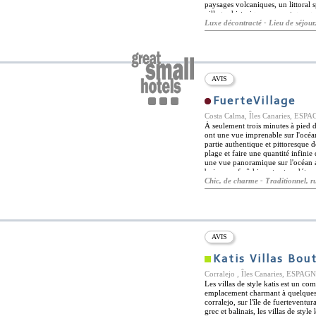
paysages volcaniques, un littoral s
villages historiques ne sont que qu
appelé le hawaii de l'europe, le li
Luxe décontracté - Lieu de séjour
tous niveaux. un certain nombre d'a
du complexe lui-même, notamment l
plongée avec tuba, des excursions 
paddle-surf. Bien que l'hébergeme
vous pourrez savourer un délicieux
délicieux menus sont également serv
AVIS
typique de Fuerteventura, les plat
pourrez également profiter du spa
FuerteVillage
de douches à sensations, d'un ha
salle de remise en forme entièrem
Costa Calma, Îles Canaries, ESP
À seulement trois minutes à pied de
ont une vue imprenable sur l'océan
partie authentique et pittoresque d
plage et faire une quantité infinie
une vue panoramique sur l'océan a
boisson rafraîchissante et se détend
équipées avec de grandes chambres
Chic, de charme - Traditionnel, r
cuisine avec espace salon. Caracté
lumineuses, ils sont le séjour conf
toute l'année. Le fuertevillage es
mer avec une abondance de plages 
plage ou découvrez les sites nature
Ceux qui souhaitent voir un peu de 
AVIS
rendre à l'Ecomuseo.
Katis Villas Bou
Corralejo , Îles Canaries, ESPAG
Les villas de style katis est un co
emplacement charmant à quelques m
corralejo, sur l'île de fuerteventur
grec et balinais, les villas de st