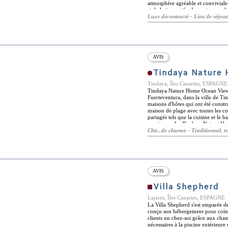
atmosphère agréable et conviviale. 
style katis sont facilement accessi
fuerteventura, ainsi que pour les sit
Luxe décontracté - Lieu de séjour
montagne sacrée de tindaya, la casa
cotillo. la capitale de l'île, puert
de route du complexe. Les clients d
service Internet. Les villas dispos
d'une cuisine. ils ont également
AVIS
Tindaya Nature
Tindaya, Îles Canaries, ESPAGNE
Tindaya Nature Home Ocean View e
Fuerteventura, dans la ville de T
maisons d'hôtes qui ont été constru
maison de plage avec toutes les c
partagés tels que la cuisine et le 
spacieuses. Le Tindaya Nature Ho
parquet et des lits à baldaquin ai
Chic, de charme - Traditionnel, r
de paix avec leurs vues sur le jard
magnifique et confortable se trou
montagne Tindaya et de nombreux m
gastronomiques à distance de mar
où vous pourrez faire de la planch
AVIS
Villa Shepherd
Lajares, Îles Canaries, ESPAGNE
La Villa Shepherd s'est emparée de 
conçu son hébergement pour coïncid
clients un chez-soi grâce aux cha
nécessaires à la piscine extérieure 