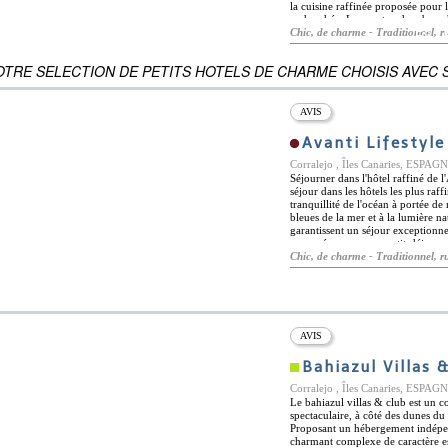
la cuisine raffinée proposée pour l
recherchée. Les quatre chambres d
matériaux et un design respectueu
Chic, de charme - Traditionnel, r
ES
minimaliste tout en conservant élé
IQUE DU MONDE
simples mais complets. La paix se
OTRE SELECTION DE PETITS HOTELS DE CHARME CHOISIS AVEC S
équipements et aux vues sur le jard
principales attractions et sites nat
de nombreux sports nautiques, no
montagne de Tindaya n'est pas loi
AVIS
sentiers de randonnée.
Avanti Lifestyle
Corralejo , Îles Canaries, ESPAG
Séjourner dans l'hôtel raffiné de 
séjour dans les hôtels les plus raffi
tranquillité de l'océan à portée d
bleues de la mer et à la lumière nat
garantissent un séjour exceptionne
proposés comme un petit-déjeuner 
fraîches et un mobilier raffiné. L
Chic, de charme - Traditionnel, r
représenter l'excellence qui se mani
salles de bains spacieuses, les dr
parfumées. Le délicieux petit-déjeu
les jours. L'hôtel est parfaitement 
simplement profiter du soleil ou p
accès à la plongée sous-marine, à l
AVIS
l'équitation, au vélo et à la rando
Bahiazul Villas 
Corralejo , Îles Canaries, ESPAG
Le bahiazul villas & club est un c
spectaculaire, à côté des dunes du 
Proposant un hébergement indépen
charmant complexe de caractère es