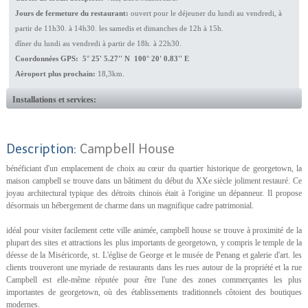
Jours de fermeture du restaurant:
ouvert pour le déjeuner du lundi au vendredi, à
partir de 11h30. à 14h30. les samedis et dimanches de 12h à 15h.
dîner du lundi au vendredi à partir de 18h. à 22h30.
Coordonnées GPS: 5° 25' 5.27'' N 100° 20' 0.83'' E
Aèroport plus prochain:
18,3km.
Installations et services:
Description:
Campbell House
bénéficiant d'un emplacement de choix au cœur du quartier historique de georgetown, la
maison campbell se trouve dans un bâtiment du début du XXe siècle joliment restauré. Ce
joyau architectural typique des détroits chinois était à l'origine un dépanneur. Il propose
désormais un hébergement de charme dans un magnifique cadre patrimonial.
idéal pour visiter facilement cette ville animée, campbell house se trouve à proximité de la
plupart des sites et attractions les plus importants de georgetown, y compris le temple de la
déesse de la Miséricorde, st. L'église de George et le musée de Penang et galerie d'art. les
clients trouveront une myriade de restaurants dans les rues autour de la propriété et la rue
Campbell est elle-même réputée pour être l'une des zones commerçantes les plus
importantes de georgetown, où des établissements traditionnels côtoient des boutiques
modernes.