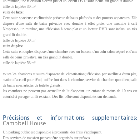
un minibar, une télévision à écran plat et un lecteur DVD sont inclus. un grand lit double.
taille de la pièce 30 m²
suite de luxe:
Cette suite spacieuse et climatisée présente de hauts plafonds et des poutres apparentes. Elle
dispose d'une salle de bains privative avec douche à effet pluie. une machine à café
Nespresso, un minibar, une télévision à écran plat et un lecteur DVD sont inclus. un très
grand lit double.
taille de la pièce 30 m²
suite duplex:
Cette suite en duplex dispose d'une chambre avec un balcon, d'un coin salon séparé et d'une
salle de bains privative. un très grand lit double.
taille de la pièce 58 m²
toutes les chambres et suites disposent de: climatisation; télévision par satellite à écran plat,
station d'accueil pour iPod, coffre-fort dans la chambre, service de chambre quotidien; salle
de bains avec articles de toilette gratuits.
les chambres ne peuvent pas accueillir de lit d'appoint. un enfant de moins de 10 ans est
autorisé à partager un lit existant. Des lits-bébé sont disponibles sur demande.
Précisions et informations supplementaires:
Campbell House
Un parking public est disponible à proximité. des frais s'appliquent.
Des services de transfert peuvent être organisés sur préavis.