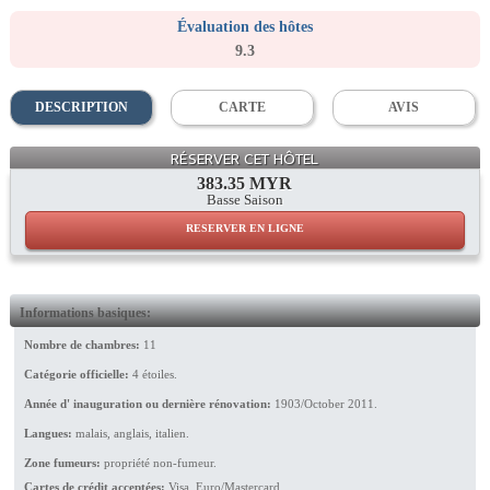
Évaluation des hôtes
9.3
DESCRIPTION
CARTE
AVIS
Deluxe Suite
RÉSERVER CET HÔTEL
383.35 MYR
Basse Saison
RESERVER EN LIGNE
Informations basiques:
Nombre de chambres:
11
Catégorie officielle:
4 étoiles.
Année d' inauguration ou dernière rénovation:
1903/October 2011.
Langues:
malais, anglais, italien.
Zone fumeurs:
propriété non-fumeur.
Cartes de crédit acceptées:
Visa, Euro/Mastercard.