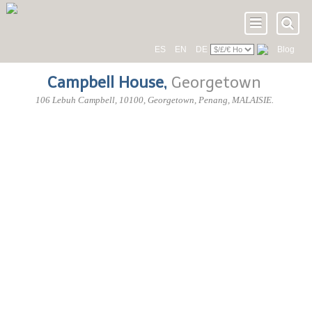
ES
EN
DE
Blog
Campbell House
,
Georgetown
106 Lebuh Campbell
,
10100
, Georgetown,
Penang
,
MALAISIE
.