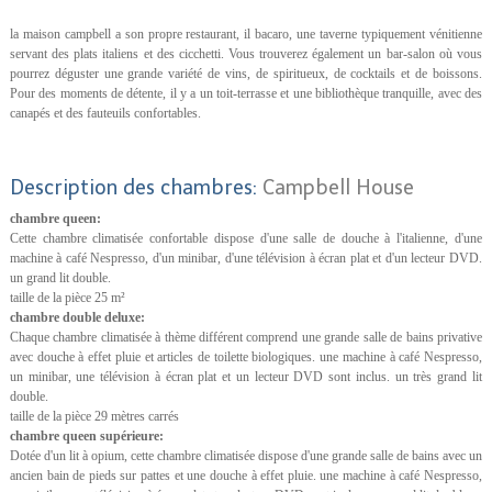
la maison campbell a son propre restaurant, il bacaro, une taverne typiquement vénitienne
servant des plats italiens et des cicchetti. Vous trouverez également un bar-salon où vous
pourrez déguster une grande variété de vins, de spiritueux, de cocktails et de boissons.
Pour des moments de détente, il y a un toit-terrasse et une bibliothèque tranquille, avec des
canapés et des fauteuils confortables.
Description des chambres:
Campbell House
chambre queen:
Cette chambre climatisée confortable dispose d'une salle de douche à l'italienne, d'une
machine à café Nespresso, d'un minibar, d'une télévision à écran plat et d'un lecteur DVD.
un grand lit double.
taille de la pièce 25 m²
chambre double deluxe:
Chaque chambre climatisée à thème différent comprend une grande salle de bains privative
avec douche à effet pluie et articles de toilette biologiques. une machine à café Nespresso,
un minibar, une télévision à écran plat et un lecteur DVD sont inclus. un très grand lit
double.
taille de la pièce 29 mètres carrés
chambre queen supérieure:
Dotée d'un lit à opium, cette chambre climatisée dispose d'une grande salle de bains avec un
ancien bain de pieds sur pattes et une douche à effet pluie. une machine à café Nespresso,