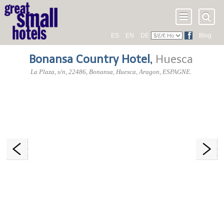
ES
EN
DE
Blog
Bonansa Country Hotel
,
Huesca
La Plaza, s/n
,
22486
, Bonansa,
Huesca
,
Aragon
,
ESPAGNE
.