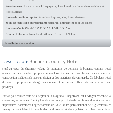
Zone fumeurs:
En vertu de la loi espagnole, il est interdit de fumer dans les hôtels et
les restaurants.
Cartes de crédit acceptées:
American Express, Visa, Euro/Mastercard.
Jours de fermeture du restaurant:
restaurant uniquement pour les dîners.
Coordonnées GPS: 42° 25' 37.50'' N 0° 40' 3.53'' W
Aèroport plus prochain:
Lleida-Alguaire Airport - 121 km.
Installations et services:
Description:
Bonansa Country Hotel
situé au cœur du charmant village de montagne de bonansa, le bonansa country hotel
occupe une spectaculaire propriété nouvellement construite, combinant des éléments de
construction traditionnels avec un design et des matériaux d'avant-garde. Ce fabuleux hôtel
de caractère propose un hébergement exclusif et une cuisine raffinée dans un emplacement
privilégié.
Parfait pour visiter cette belle région de la Noguera Ribagorcana, où l’Aragon rencontre la
Catalogne, le Bonansa Country Hotel se trouve à proximité de nombreux sites et attractions
importantes, notamment l’église romane de Tauell et les parcs national de Aigueestortes et
Estany de Sant Maurici. paradis des randonneurs et des cyclistes, en hiver, les skieurs