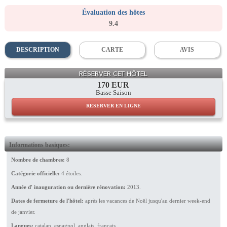
Évaluation des hôtes
9.4
DESCRIPTION
CARTE
AVIS
Junior Suite
RÉSERVER CET HÔTEL
170 EUR
Basse Saison
RESERVER EN LIGNE
Informations basiques:
Nombre de chambres:
8
Catégorie officielle:
4 étoiles.
Année d' inauguration ou dernière rénovation:
2013.
Dates de fermeture de l'hôtel:
après les vacances de Noël jusqu'au dernier week-end
de janvier.
Langues:
catalan, espagnol, anglais, français.