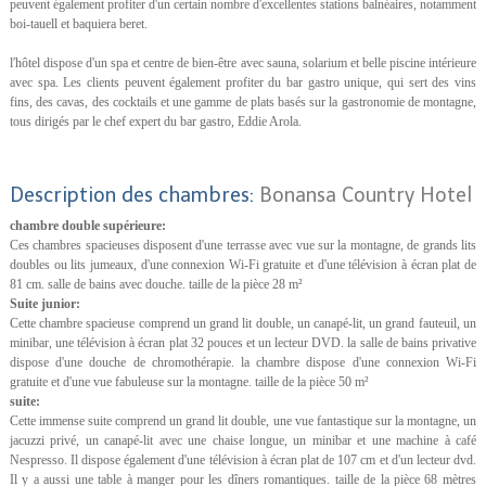
peuvent également profiter d'un certain nombre d'excellentes stations balnéaires, notamment
boi-tauell et baquiera beret.
l'hôtel dispose d'un spa et centre de bien-être avec sauna, solarium et belle piscine intérieure
avec spa. Les clients peuvent également profiter du bar gastro unique, qui sert des vins
fins, des cavas, des cocktails et une gamme de plats basés sur la gastronomie de montagne,
tous dirigés par le chef expert du bar gastro, Eddie Arola.
Description des chambres:
Bonansa Country Hotel
chambre double supérieure:
Ces chambres spacieuses disposent d'une terrasse avec vue sur la montagne, de grands lits
doubles ou lits jumeaux, d'une connexion Wi-Fi gratuite et d'une télévision à écran plat de
81 cm. salle de bains avec douche. taille de la pièce 28 m²
Suite junior:
Cette chambre spacieuse comprend un grand lit double, un canapé-lit, un grand fauteuil, un
minibar, une télévision à écran plat 32 pouces et un lecteur DVD. la salle de bains privative
dispose d'une douche de chromothérapie. la chambre dispose d'une connexion Wi-Fi
gratuite et d'une vue fabuleuse sur la montagne. taille de la pièce 50 m²
suite:
Cette immense suite comprend un grand lit double, une vue fantastique sur la montagne, un
jacuzzi privé, un canapé-lit avec une chaise longue, un minibar et une machine à café
Nespresso. Il dispose également d'une télévision à écran plat de 107 cm et d'un lecteur dvd.
Il y a aussi une table à manger pour les dîners romantiques. taille de la pièce 68 mètres