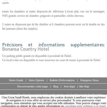
carrés.
toutes les chambres et suites disposent de: télévision à écran plat; vue sur la montagne;
WiFi gratuit; service de chambre; peignoirs et pantoufles; sèche-cheveux.
2 suites ne disposent que de lits doubles et 6 chambres peuvent avoir un lit double ou des
lits jumeaux (deux lits simples).
Précisions et informations supplementaires:
Bonansa Country Hotel
Un parking public gratuit est disponible à proximité de l'hôtel.
Un local à skis est disponible et vous trouverez un court de tennis à proximité de l'hôtel.
Notre Guide
|
Votre Opinion
|
Bulletin DInformations
|
Rejoignez-Nous
Recommandez cette page
|
Blog
|
Avis légal
|
Site Map
A unique guide of boutique hotels of the world, design and charming hotels for discerning
travellers.
Chez Great Small Hotels, nous employons des cookies destinés à améliorer votre expérience
© Copyright 2003 - 2026 World Travellers On Line S.L.
de navigation et à vous offrir un service plus personnalisé. Si vous poursuivez votre
navigation, nous entendons que vous acceptez une telle utilisation. Vous pouvez changer votre
configuration ou obtenir de plus amples informations en
consultant notre politique à cet égard
.