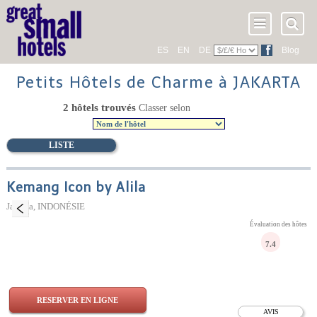
ES
EN
DE
Blog
Petits Hôtels de Charme à JAKARTA
2 hôtels trouvés
Classer selon
LISTE
Kemang Icon by Alila
Jakarta, INDONÉSIE
Évaluation des hôtes
7.4
RESERVER EN LIGNE
AVIS