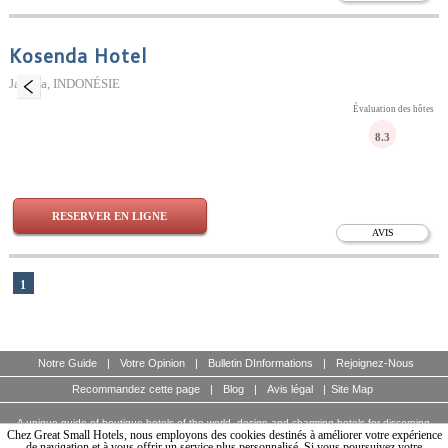
Kosenda Hotel
Jakarta, INDONÉSIE
Évaluation des hôtes
8.3
RESERVER EN LIGNE
AVIS
1
Notre Guide
|
Votre Opinion
|
Bulletin DInformations
|
Rejoignez-Nous
Recommandez cette page
|
Blog
|
Avis légal
|
Site Map
A unique guide of boutique hotels of the world, design and charming hotels for discerning
travellers.
Chez Great Small Hotels, nous employons des cookies destinés à améliorer votre expérience
© Copyright 2003 - 2026 World Travellers On Line S.L.
de navigation et à vous offrir un service plus personnalisé. Si vous poursuivez votre