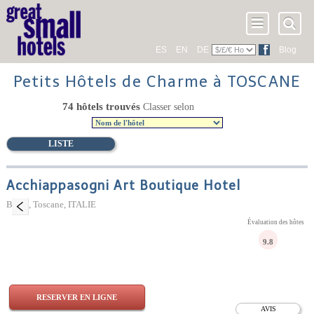
ES
EN
DE
Blog
Petits Hôtels de Charme à TOSCANE
74 hôtels trouvés
Classer selon
LISTE
Acchiappasogni Art Boutique Hotel
Barga, Toscane, ITALIE
Évaluation des hôtes
9.8
RESERVER EN LIGNE
AVIS