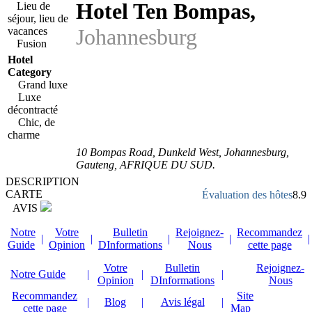
Hotel Ten Bompas
,
Lieu de
séjour, lieu de
Johannesburg
vacances
Fusion
Hotel
Category
Grand luxe
Luxe
décontracté
Chic, de
charme
10 Bompas Road
, Dunkeld West, Johannesburg,
Gauteng
,
AFRIQUE DU SUD
.
DESCRIPTION
CARTE
Évaluation des hôtes
8.9
AVIS
Notre
Votre
Bulletin
Rejoignez-
Recommandez
|
|
|
|
|
Guide
Opinion
DInformations
Nous
cette page
Votre
Bulletin
Rejoignez-
Notre Guide
|
|
|
Opinion
DInformations
Nous
Recommandez
Site
|
Blog
|
Avis légal
|
cette page
Map