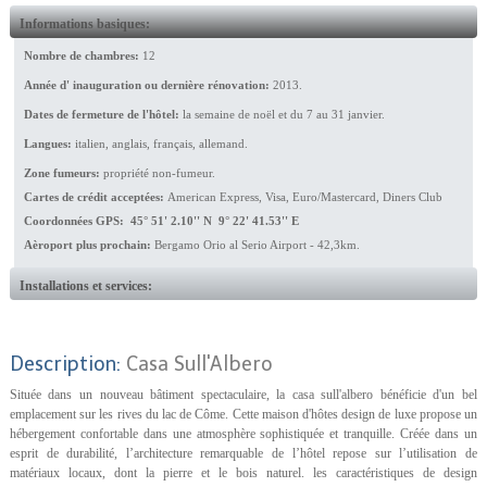
Informations basiques:
Nombre de chambres:
12
Année d' inauguration ou dernière rénovation:
2013.
Dates de fermeture de l'hôtel:
la semaine de noël et du 7 au 31 janvier.
Langues:
italien, anglais, français, allemand.
Zone fumeurs:
propriété non-fumeur.
Cartes de crédit acceptées:
American Express, Visa, Euro/Mastercard, Diners Club
Coordonnées GPS: 45° 51' 2.10'' N 9° 22' 41.53'' E
Aèroport plus prochain:
Bergamo Orio al Serio Airport - 42,3km.
Installations et services:
Description:
Casa Sull'Albero
Située dans un nouveau bâtiment spectaculaire, la casa sull'albero bénéficie d'un bel
emplacement sur les rives du lac de Côme. Cette maison d'hôtes design de luxe propose un
hébergement confortable dans une atmosphère sophistiquée et tranquille. Créée dans un
esprit de durabilité, l’architecture remarquable de l’hôtel repose sur l’utilisation de
matériaux locaux, dont la pierre et le bois naturel. les caractéristiques de design