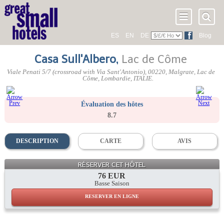
ES
EN
DE
Blog
Casa Sull'Albero
,
Lac de Côme
Viale Penati 5/7 (crossroad with Via Sant'Antonio)
,
00220
, Malgrate,
Lac de
Côme
,
Lombardie
,
ITALIE
.
Évaluation des hôtes
8.7
DESCRIPTION
CARTE
AVIS
RÉSERVER CET HÔTEL
76 EUR
Basse Saison
RESERVER EN LIGNE