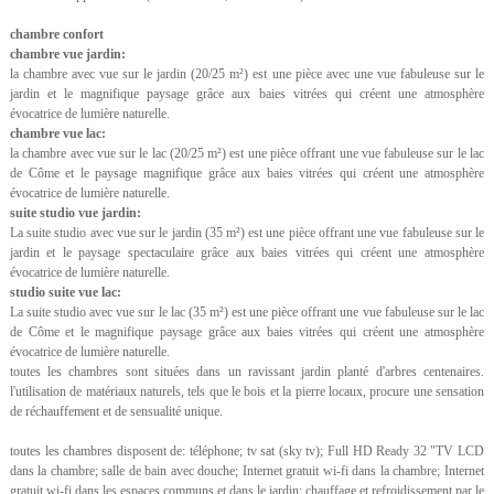
chambre confort
chambre vue jardin:
la chambre avec vue sur le jardin (20/25 m²) est une pièce avec une vue fabuleuse sur le
jardin et le magnifique paysage grâce aux baies vitrées qui créent une atmosphère
évocatrice de lumière naturelle.
chambre vue lac:
la chambre avec vue sur le lac (20/25 m²) est une pièce offrant une vue fabuleuse sur le lac
de Côme et le paysage magnifique grâce aux baies vitrées qui créent une atmosphère
évocatrice de lumière naturelle.
suite studio vue jardin:
La suite studio avec vue sur le jardin (35 m²) est une pièce offrant une vue fabuleuse sur le
jardin et le paysage spectaculaire grâce aux baies vitrées qui créent une atmosphère
évocatrice de lumière naturelle.
studio suite vue lac:
La suite studio avec vue sur le lac (35 m²) est une pièce offrant une vue fabuleuse sur le lac
de Côme et le magnifique paysage grâce aux baies vitrées qui créent une atmosphère
évocatrice de lumière naturelle.
toutes les chambres sont situées dans un ravissant jardin planté d'arbres centenaires.
l'utilisation de matériaux naturels, tels que le bois et la pierre locaux, procure une sensation
de réchauffement et de sensualité unique.
toutes les chambres disposent de: téléphone; tv sat (sky tv); Full HD Ready 32 "TV LCD
dans la chambre; salle de bain avec douche; Internet gratuit wi-fi dans la chambre; Internet
gratuit wi-fi dans les espaces communs et dans le jardin; chauffage et refroidissement par le