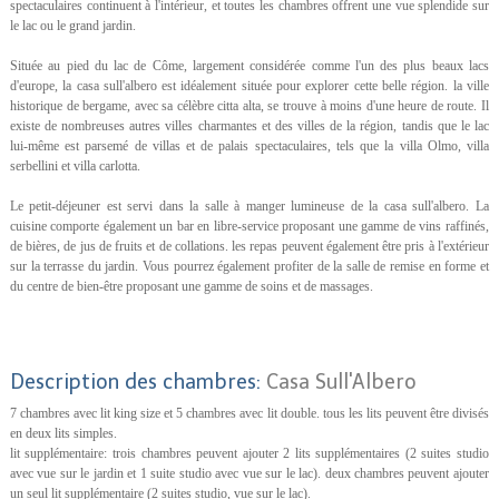
spectaculaires continuent à l'intérieur, et toutes les chambres offrent une vue splendide sur
le lac ou le grand jardin.
Située au pied du lac de Côme, largement considérée comme l'un des plus beaux lacs
d'europe, la casa sull'albero est idéalement située pour explorer cette belle région. la ville
historique de bergame, avec sa célèbre citta alta, se trouve à moins d'une heure de route. Il
existe de nombreuses autres villes charmantes et des villes de la région, tandis que le lac
lui-même est parsemé de villas et de palais spectaculaires, tels que la villa Olmo, villa
serbellini et villa carlotta.
Le petit-déjeuner est servi dans la salle à manger lumineuse de la casa sull'albero. La
cuisine comporte également un bar en libre-service proposant une gamme de vins raffinés,
de bières, de jus de fruits et de collations. les repas peuvent également être pris à l'extérieur
sur la terrasse du jardin. Vous pourrez également profiter de la salle de remise en forme et
du centre de bien-être proposant une gamme de soins et de massages.
Description des chambres:
Casa Sull'Albero
7 chambres avec lit king size et 5 chambres avec lit double. tous les lits peuvent être divisés
en deux lits simples.
lit supplémentaire: trois chambres peuvent ajouter 2 lits supplémentaires (2 suites studio
avec vue sur le jardin et 1 suite studio avec vue sur le lac). deux chambres peuvent ajouter
un seul lit supplémentaire (2 suites studio, vue sur le lac).