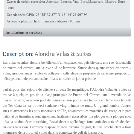
Cartes de crédit acceptées:
American Express, Visa, Euro/Mastercard, Maestro, Euro-
6000.
Coordonnées GPS: 28° 55' 37.87'' N 13° 40' 26.99'' W
Aèroport plus prochain:
Lanzarote Airport - 9,8 km.
Installations et services:
Description:
Alondra Villas & Suites
Les villas et suites alondra bénéficient d'un emplacement paisible dans une rue résidentielle
de puerto del carmen, sur la rive sud de lanzarote. Située dans quatre zones distinctes -
villas, grandes suites, suites et cottages - cette élégante propriété de caractère propose un
hébergement indépendant exclusif dans un cadre de jardin paisible.
parfait pour des séjours de détente sur cette île magnifique, l’Alondra Villas & Suites se
trouve à quelques pas de la plage principale de Puerto del Carmen, sur l’avenida de las
playas. arrecife, avec son port de plaisance, son port et ses liaisons en ferry vers le reste
des îles Canaries, se trouve à seulement vingt minutes de route. Un grand nombre d'autres
sites et attractions les plus importants de l'île, notamment les montañas del fuego et le parc
national de timanfaya, sont également facilement accessibles. La plongée et la plongée avec
tuba, la randonnée et le trekking, l'escalade et la spéléologie font partie des activités de plein
air dans la région. Lanzarote dispose de trois terrains de golf, le plus proche étant à trois
kilomètres de la propriété située dans le complexe de golf de Lanzarote.