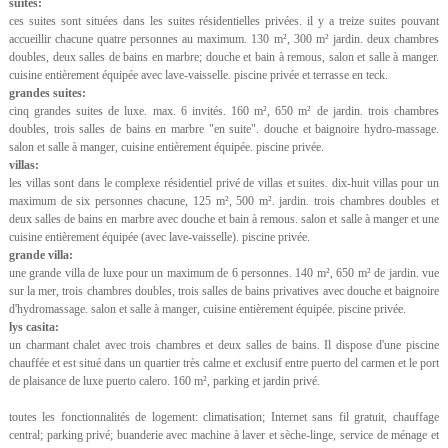
suites:
ces suites sont situées dans les suites résidentielles privées. il y a treize suites pouvant
accueillir chacune quatre personnes au maximum. 130 m², 300 m² jardin. deux chambres
doubles, deux salles de bains en marbre; douche et bain à remous, salon et salle à manger.
cuisine entièrement équipée avec lave-vaisselle. piscine privée et terrasse en teck.
grandes suites:
cinq grandes suites de luxe. max. 6 invités. 160 m², 650 m² de jardin. trois chambres
doubles, trois salles de bains en marbre "en suite". douche et baignoire hydro-massage.
salon et salle à manger, cuisine entièrement équipée. piscine privée.
villas:
les villas sont dans le complexe résidentiel privé de villas et suites. dix-huit villas pour un
maximum de six personnes chacune, 125 m², 500 m². jardin. trois chambres doubles et
deux salles de bains en marbre avec douche et bain à remous. salon et salle à manger et une
cuisine entièrement équipée (avec lave-vaisselle). piscine privée.
grande villa:
une grande villa de luxe pour un maximum de 6 personnes. 140 m², 650 m² de jardin. vue
sur la mer, trois chambres doubles, trois salles de bains privatives avec douche et baignoire
d'hydromassage. salon et salle à manger, cuisine entièrement équipée. piscine privée.
lys casita:
un charmant chalet avec trois chambres et deux salles de bains. Il dispose d'une piscine
chauffée et est situé dans un quartier très calme et exclusif entre puerto del carmen et le port
de plaisance de luxe puerto calero. 160 m², parking et jardin privé.
toutes les fonctionnalités de logement: climatisation; Internet sans fil gratuit, chauffage
central; parking privé; buanderie avec machine à laver et sèche-linge, service de ménage et