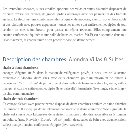
Les trente-huit cottages, suites et villas spacieux des villas et suites d'alondra disposent de
piscines extérieures privées, de grands jardins ombragés avec des palmiers et des transats
en teck. Le décor est une combinaison de rustique et de moderne, avec un sol en bois noble
et des plafonds avec poutres apparentes. toutes les unités sont entièrement équipées de tout
ce dont les clients ont besoin pour passer un séjour reposant. Elles comprennent une
cuisine entièrement équipée et une salle de bains en marbre. Wi-Fi est disponible dans tout
l'établissement, et chaque unité a son propre espace de stationnement.
Description des chambres:
Alondra Villas & Suites
chalet à deux chambres:
cottages élégants situés dans la station de villégiature privée, à deux km de la station
principale d’Alondra. deux gîtes avec deux chambres pour un maximum de quatre 4
personnes. 75 m², 125 m² de jardin. une et deux salles de bains avec douche, salon, salle à
manger et cuisine entièrement équipée (lave-vaisselle). buanderie (lave-linge, sèche-linge).
piscine communautaire.
chalet de trois chambres:
Ce cottage élégant avec piscine privée dispose de deux chambres doubles et d'une chambre
lits jumeaux. Il est équipé d'une télévision par satellite et d'une connexion Wi-Fi gratuite. le
chalet est situé à deux kilomètres de la station principale d’alondra, accessible en 5 minutes
en voiture. (max 6 invités); 110 m², 400 m². jardin. deux salles de bain avec douche; salon;
salle à manger; cuisine entièrement équipée (lave-vaisselle).