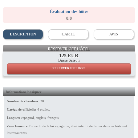
Évaluation des hôtes
8.8
DESCRIPTION
CARTE
AVIS
Grand Suite
RÉSERVER CET HÔTEL
125 EUR
Basse Saison
RESERVER EN LIGNE
Informations basiques:
Nombre de chambres:
38
Catégorie officielle:
4 étoiles.
Langues:
espagnol, anglais, français.
Zone fumeurs:
En vertu de la loi espagnole, il est interdit de fumer dans les hôtels et
les restaurants.