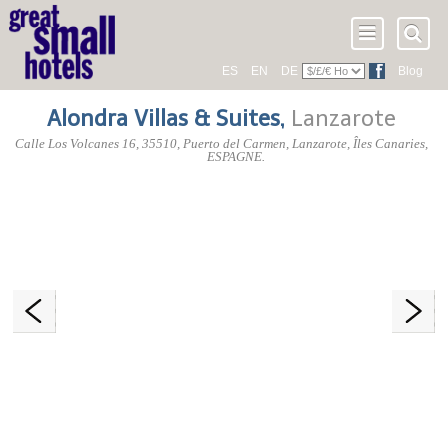
ES
EN
DE
Blog
Alondra Villas & Suites
,
Lanzarote
Calle Los Volcanes 16
,
35510
, Puerto del Carmen,
Lanzarote
,
Îles Canaries
,
ESPAGNE
.