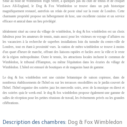
Situé au bout de Wimbledon High Street, à quelques pas du club de tennis et de croquet
Lawn All-England, le Dog & Fox Wimbledon se trouve dans un pub historique
magnifiquement restauré, autrefois un relais de poste situé sur la route de Londres. Cette
charmante propriété propose un hébergement de luxe, une excellente cuisine et un service
efficace et amical dans un lieu privilégié.
idéalement situé au cœur du village de wimbledon, le dog & fox wimbledon est un choix
fabuleux pour les amateurs de tennis, mais aussi pour les visiteurs en voyage d’affaires ou
les vacanciers à la recherche de superbes installations loin du tumulte du centre-ville de
Londres, tout en étant à proximité vues. la station de métro wimbledon se trouve à moins
d'un quart d'heure de marche, offrant des liaisons rapides et faciles avec la ville et le reste
de la région métropolitaine. Outre le tennis, les attractions locales incluent le commun de
Wimbledon, le tribunal d'Hampton, ou même l'équitation dans les écuries du village de
Wimbledon. L'hôtel est entouré de boutiques et de magasins haut de gamme.
Le dog & fox wimbledon sert une cuisine britannique de saison copieuse, dans de
nombreux établissements de l'hôtel ou sur les terrasses ensoleillées ou le jardin couvert de
l'hôtel. l'hôtel organise des soirées jazz les mercredis soirs, avec de la musique en direct et
des soirées quiz le week-end. le dog & fox wimbledon propose également une gamme de
salles de réception pour les petites réunions de travail, les événements privés ou les grandes
célébrations.
Description des chambres:
Dog & Fox Wimbledon