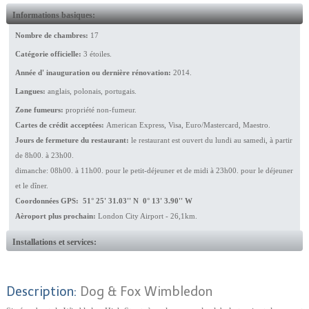
Informations basiques:
Nombre de chambres:
17
Catégorie officielle:
3 étoiles.
Année d' inauguration ou dernière rénovation:
2014.
Langues:
anglais, polonais, portugais.
Zone fumeurs:
propriété non-fumeur.
Cartes de crédit acceptées:
American Express, Visa, Euro/Mastercard, Maestro.
Jours de fermeture du restaurant:
le restaurant est ouvert du lundi au samedi, à partir
de 8h00. à 23h00.
dimanche: 08h00. à 11h00. pour le petit-déjeuner et de midi à 23h00. pour le déjeuner
et le dîner.
Coordonnées GPS: 51° 25' 31.03'' N 0° 13' 3.90'' W
Aèroport plus prochain:
London City Airport - 26,1km.
Installations et services:
Description:
Dog & Fox Wimbledon