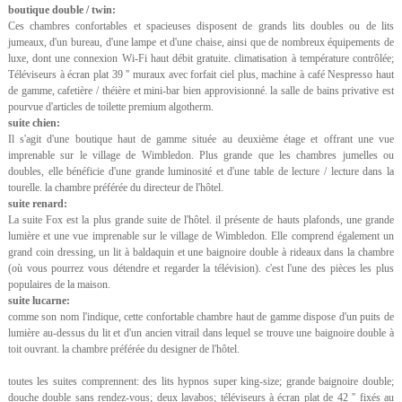
boutique double / twin:
Ces chambres confortables et spacieuses disposent de grands lits doubles ou de lits
jumeaux, d'un bureau, d'une lampe et d'une chaise, ainsi que de nombreux équipements de
luxe, dont une connexion Wi-Fi haut débit gratuite. climatisation à température contrôlée;
Téléviseurs à écran plat 39 '' muraux avec forfait ciel plus, machine à café Nespresso haut
de gamme, cafetière / théière et mini-bar bien approvisionné. la salle de bains privative est
pourvue d'articles de toilette premium algotherm.
suite chien:
Il s'agit d'une boutique haut de gamme située au deuxième étage et offrant une vue
imprenable sur le village de Wimbledon. Plus grande que les chambres jumelles ou
doubles, elle bénéficie d'une grande luminosité et d'une table de lecture / lecture dans la
tourelle. la chambre préférée du directeur de l'hôtel.
suite renard:
La suite Fox est la plus grande suite de l'hôtel. il présente de hauts plafonds, une grande
lumière et une vue imprenable sur le village de Wimbledon. Elle comprend également un
grand coin dressing, un lit à baldaquin et une baignoire double à rideaux dans la chambre
(où vous pourrez vous détendre et regarder la télévision). c'est l'une des pièces les plus
populaires de la maison.
suite lucarne:
comme son nom l'indique, cette confortable chambre haut de gamme dispose d'un puits de
lumière au-dessus du lit et d'un ancien vitrail dans lequel se trouve une baignoire double à
toit ouvrant. la chambre préférée du designer de l'hôtel.
toutes les suites comprennent: des lits hypnos super king-size; grande baignoire double;
douche double sans rendez-vous; deux lavabos; téléviseurs à écran plat de 42 '' fixés au