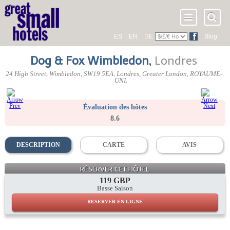
ES
EN
DE
Blog
Dog & Fox Wimbledon
,
Londres
24 High Street
, Wimbledon,
SW19 5EA
, Londres,
Greater London
,
ROYAUME-
UNI
.
Évaluation des hôtes
8.6
DESCRIPTION
CARTE
AVIS
RÉSERVER CET HÔTEL
119 GBP
Basse Saison
RESERVER EN LIGNE