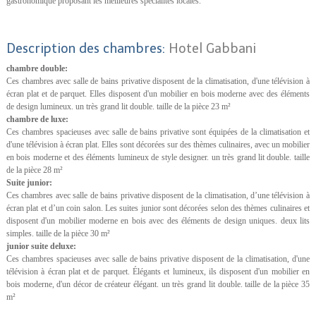
gastronomique proposant les meilleures spécialités locales.
Description des chambres:
Hotel Gabbani
chambre double:
Ces chambres avec salle de bains privative disposent de la climatisation, d'une télévision à
écran plat et de parquet. Elles disposent d'un mobilier en bois moderne avec des éléments
de design lumineux. un très grand lit double. taille de la pièce 23 m²
chambre de luxe:
Ces chambres spacieuses avec salle de bains privative sont équipées de la climatisation et
d'une télévision à écran plat. Elles sont décorées sur des thèmes culinaires, avec un mobilier
en bois moderne et des éléments lumineux de style designer. un très grand lit double. taille
de la pièce 28 m²
Suite junior:
Ces chambres avec salle de bains privative disposent de la climatisation, d’une télévision à
écran plat et d’un coin salon. Les suites junior sont décorées selon des thèmes culinaires et
disposent d'un mobilier moderne en bois avec des éléments de design uniques. deux lits
simples. taille de la pièce 30 m²
junior suite deluxe:
Ces chambres spacieuses avec salle de bains privative disposent de la climatisation, d'une
télévision à écran plat et de parquet. Élégants et lumineux, ils disposent d'un mobilier en
bois moderne, d'un décor de créateur élégant. un très grand lit double. taille de la pièce 35
m²