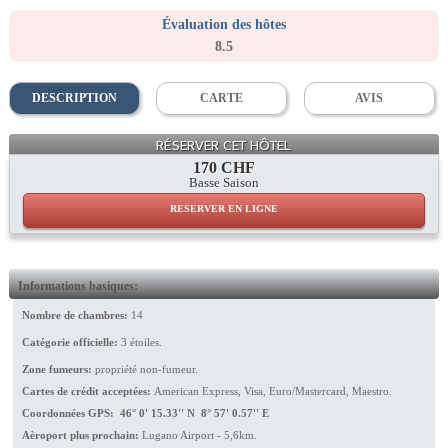
Évaluation des hôtes
8.5
DESCRIPTION
CARTE
AVIS
Noce Room
RÉSERVER CET HÔTEL
170 CHF
Basse Saison
RESERVER EN LIGNE
Informations basiques:
Nombre de chambres:
14
Catégorie officielle:
3 étoiles.
Zone fumeurs:
propriété non-fumeur.
Cartes de crédit acceptées:
American Express, Visa, Euro/Mastercard, Maestro.
Coordonnées GPS: 46° 0' 15.33'' N 8° 57' 0.57'' E
Aèroport plus prochain:
Lugano Airport - 5,6km.