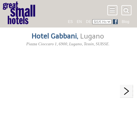
ES
EN
DE
Blog
Hotel Gabbani
,
Lugano
Piazza Cioccaro 1
,
6900
, Lugano,
Tessin
,
SUISSE
.