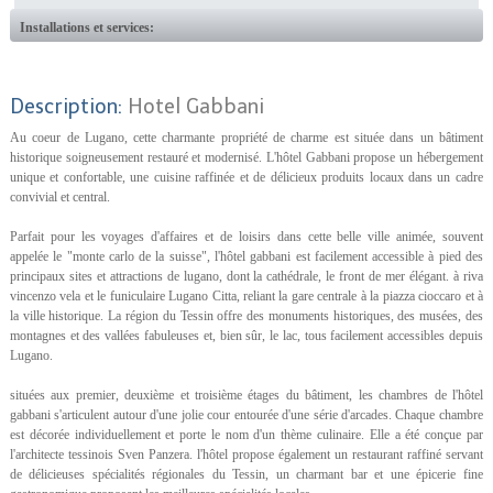
Installations et services:
Description:
Hotel Gabbani
Au coeur de Lugano, cette charmante propriété de charme est située dans un bâtiment
historique soigneusement restauré et modernisé. L'hôtel Gabbani propose un hébergement
unique et confortable, une cuisine raffinée et de délicieux produits locaux dans un cadre
convivial et central.
Parfait pour les voyages d'affaires et de loisirs dans cette belle ville animée, souvent
appelée le "monte carlo de la suisse", l'hôtel gabbani est facilement accessible à pied des
principaux sites et attractions de lugano, dont la cathédrale, le front de mer élégant. à riva
vincenzo vela et le funiculaire Lugano Citta, reliant la gare centrale à la piazza cioccaro et à
la ville historique. La région du Tessin offre des monuments historiques, des musées, des
montagnes et des vallées fabuleuses et, bien sûr, le lac, tous facilement accessibles depuis
Lugano.
situées aux premier, deuxième et troisième étages du bâtiment, les chambres de l'hôtel
gabbani s'articulent autour d'une jolie cour entourée d'une série d'arcades. Chaque chambre
est décorée individuellement et porte le nom d'un thème culinaire. Elle a été conçue par
l'architecte tessinois Sven Panzera. l'hôtel propose également un restaurant raffiné servant
de délicieuses spécialités régionales du Tessin, un charmant bar et une épicerie fine