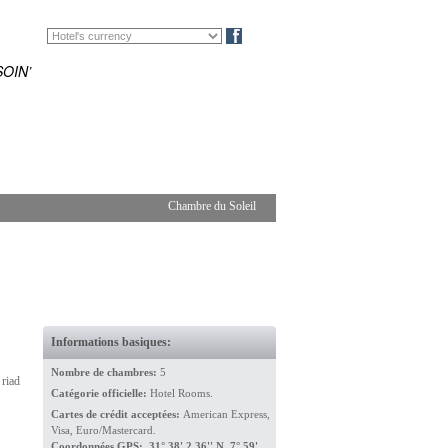
EN
DE
Blog
OIN’
Chambre du Soleil
Informations basiques:
Nombre de chambres:
5
 riad
Catégorie officielle:
Hotel Rooms.
Cartes de crédit acceptées:
American Express,
Visa, Euro/Mastercard.
Coordonnées GPS: 31° 38' 2.36'' N 7° 59'