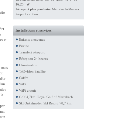
16.25'' W
u
Aèroport plus prochain:
Marrakech-Menara
atio
Airport - 7,7km.
éter
Installations et services:
s
es et
Enfants bienvenus
Piscine
Transfert aèroport
Réception 24 heures
Climatisation
s mais
Télévision Satellite
nt
Coffre
 d'or
d'un
WiFi
ative
WiFi gratuit
 la
Golf 4,7km: Royal Golf of Marrakech.
Ski Oukaimeden Ski Resort: 78,7 km.
 par
ner.
atin