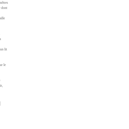
nêtres
e dont
ille
s
a
un lit
ur le
e
ir,
l