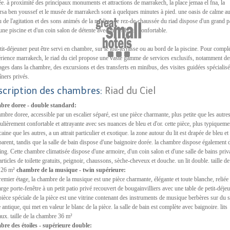
e. à proximité des principaux monuments et attractions de marrakech, la place jemaa el fna, la
sa ben youssef et le musée de marrakech sont à quelques minutes à pied. une oasis de calme a
u de l'agitation et des sons animés de la médina, le rez-de-chaussée du riad dispose d'un grand p
une piscine et d'un coin salon de détente avec un mobilier confortable.
tit-déjeuner peut être servi en chambre, sur le toit-terrasse ou au bord de la piscine. Pour compl
érience marrakech, le riad du ciel propose une vaste gamme de services exclusifs, notamment de
ges dans la chambre, des excursions et des transferts en minibus, des visites guidées spécialisé
îners privés.
scription des chambres:
Riad du Ciel
bre doree - double standard:
ambre doree, accessible par un escalier séparé, est une pièce charmante, plus petite que les autre
culièrement confortable et attrayante avec ses nuances de bleu et d'or. cette pièce, plus typiqueme
aine que les autres, a un attrait particulier et exotique. la zone autour du lit est drapée de bleu et
parent, tandis que la salle de bain dispose d'une baignoire dorée. la chambre dispose également 
ing. Cette chambre climatisée dispose d'une armoire, d'un coin salon et d'une salle de bains priv
articles de toilette gratuits, peignoir, chaussons, sèche-cheveux et douche. un lit double. taille de
e 26 m²
chambre de la musique - twin supérieure:
emier étage, la chambre de la musique est une pièce charmante, élégante et toute blanche, reliée
arge porte-fenêtre à un petit patio privé recouvert de bougainvilliers avec une table de petit-déjeu
ièce spéciale de la pièce est une vitrine contenant des instruments de musique berbères sur du s
 antique, qui met en valeur le blanc de la pièce. la salle de bain est complète avec baignoire. lits
ux. taille de la chambre 36 m²
re des étoiles - supérieure double: