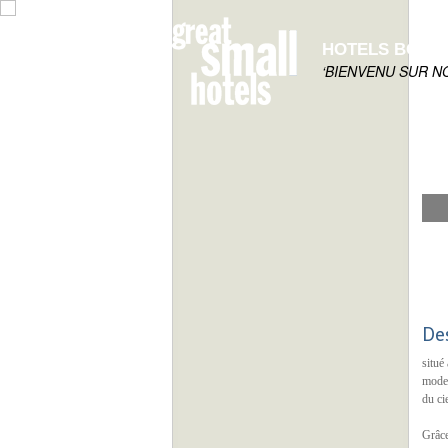
HOTELS BOUT
‘BIENVENU SUR N
De
situé
moder
du ci
Grâce