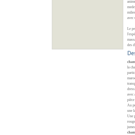
animé
meder
milie
avec 
Le pe
l'exp
massa
des d
De
cham
la ch
parti
maroc
trans
dress
avec 
pièc
Au pr
une l
Une p
rouge
jumea
chamb