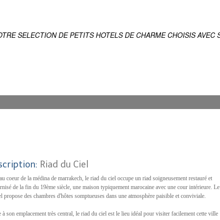
ES
IQUE DU MONDE
OTRE SELECTION DE PETITS HOTELS DE CHARME CHOISIS AVEC S
scription:
Riad du Ciel
 au coeur de la médina de marrakech, le riad du ciel occupe un riad soigneusement restauré et
nisé de la fin du 19ème siècle, une maison typiquement marocaine avec une cour intérieure. Le
el propose des chambres d'hôtes somptueuses dans une atmosphère paisible et conviviale.
 à son emplacement très central, le riad du ciel est le lieu idéal pour visiter facilement cette ville