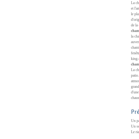
La ch
et l'
le pl
d'ori
de la
chamb
la ch
auven
chamb
fenêt
king-
chamb
La ch
patio
atmos
grand
d'une
chaus
Pr
Un pa
Un se
Le ri