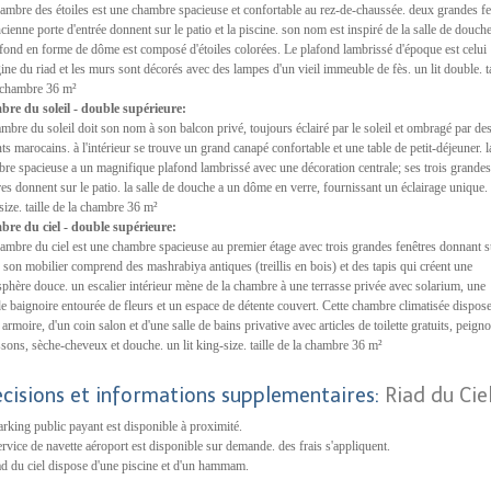
ambre des étoiles est une chambre spacieuse et confortable au rez-de-chaussée. deux grandes fe
ancienne porte d'entrée donnent sur le patio et la piscine. son nom est inspiré de la salle de douch
afond en forme de dôme est composé d'étoiles colorées. Le plafond lambrissé d'époque est celui
gine du riad et les murs sont décorés avec des lampes d'un vieil immeuble de fès. un lit double. ta
 chambre 36 m²
re du soleil - double supérieure:
ambre du soleil doit son nom à son balcon privé, toujours éclairé par le soleil et ombragé par de
ts marocains. à l'intérieur se trouve un grand canapé confortable et une table de petit-déjeuner. l
re spacieuse a un magnifique plafond lambrissé avec une décoration centrale; ses trois grandes
res donnent sur le patio. la salle de douche a un dôme en verre, fournissant un éclairage unique. 
size. taille de la chambre 36 m²
re du ciel - double supérieure:
ambre du ciel est une chambre spacieuse au premier étage avec trois grandes fenêtres donnant s
. son mobilier comprend des mashrabiya antiques (treillis en bois) et des tapis qui créent une
phère douce. un escalier intérieur mène de la chambre à une terrasse privée avec solarium, une
e baignoire entourée de fleurs et un espace de détente couvert. Cette chambre climatisée dispos
 armoire, d'un coin salon et d'une salle de bains privative avec articles de toilette gratuits, peigno
sons, sèche-cheveux et douche. un lit king-size. taille de la chambre 36 m²
écisions et informations supplementaires:
Riad du Cie
rking public payant est disponible à proximité.
rvice de navette aéroport est disponible sur demande. des frais s'appliquent.
ad du ciel dispose d'une piscine et d'un hammam.