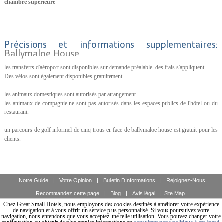
chambre supérieure
Précisions et informations supplementaires:
Ballymaloe House
les transferts d'aéroport sont disponibles sur demande préalable. des frais s'appliquent.
Des vélos sont également disponibles gratuitement.
les animaux domestiques sont autorisés par arrangement.
les animaux de compagnie ne sont pas autorisés dans les espaces publics de l'hôtel ou du
restaurant.
un parcours de golf informel de cinq trous en face de ballymaloe house est gratuit pour les
clients.
Notre Guide
|
Votre Opinion
|
Bulletin DInformations
|
Rejoignez-Nous
Recommandez cette page
|
Blog
|
Avis légal
|
Site Map
Chez Great Small Hotels, nous employons des cookies destinés à améliorer votre expérience
de navigation et à vous offrir un service plus personnalisé. Si vous poursuivez votre
A unique guide of boutique hotels of the world, design and charming hotels for discerning
travellers.
navigation, nous entendons que vous acceptez une telle utilisation. Vous pouvez changer votre
© Copyright 2003 - 2026 World Travellers On Line S.L.