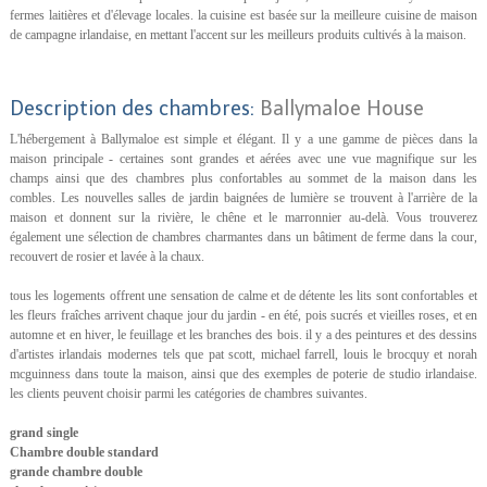
fermes laitières et d'élevage locales. la cuisine est basée sur la meilleure cuisine de maison
de campagne irlandaise, en mettant l'accent sur les meilleurs produits cultivés à la maison.
Description des chambres:
Ballymaloe House
L'hébergement à Ballymaloe est simple et élégant. Il y a une gamme de pièces dans la
maison principale - certaines sont grandes et aérées avec une vue magnifique sur les
champs ainsi que des chambres plus confortables au sommet de la maison dans les
combles. Les nouvelles salles de jardin baignées de lumière se trouvent à l'arrière de la
maison et donnent sur la rivière, le chêne et le marronnier au-delà. Vous trouverez
également une sélection de chambres charmantes dans un bâtiment de ferme dans la cour,
recouvert de rosier et lavée à la chaux.
tous les logements offrent une sensation de calme et de détente les lits sont confortables et
les fleurs fraîches arrivent chaque jour du jardin - en été, pois sucrés et vieilles roses, et en
automne et en hiver, le feuillage et les branches des bois. il y a des peintures et des dessins
d'artistes irlandais modernes tels que pat scott, michael farrell, louis le brocquy et norah
mcguinness dans toute la maison, ainsi que des exemples de poterie de studio irlandaise.
les clients peuvent choisir parmi les catégories de chambres suivantes.
grand single
Chambre double standard
grande chambre double