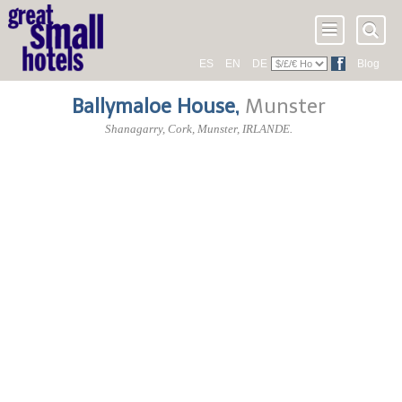
ES
EN
DE
Blog
Ballymaloe House
,
Munster
Shanagarry,
Cork
,
Munster
,
IRLANDE
.