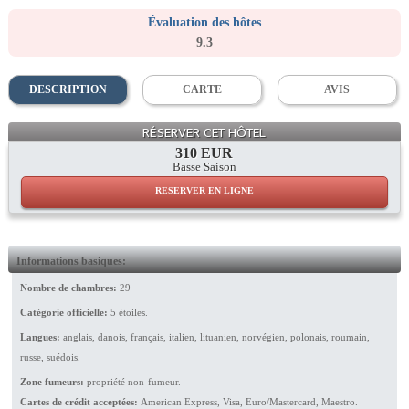
Évaluation des hôtes
9.3
DESCRIPTION
CARTE
AVIS
Dining Room
RÉSERVER CET HÔTEL
310 EUR
Basse Saison
RESERVER EN LIGNE
Informations basiques:
Nombre de chambres:
29
Catégorie officielle:
5 étoiles.
Langues:
anglais, danois, français, italien, lituanien, norvégien, polonais, roumain,
russe, suédois.
Zone fumeurs:
propriété non-fumeur.
Cartes de crédit acceptées:
American Express, Visa, Euro/Mastercard, Maestro.