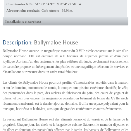
Coordonnées GPS: 51° 51' 54.97'' N 8° 4' 29.58'' W
Aèroport plus prochain:
Cork Airport - 38,9km.
Installations et services:
Description:
Ballymaloe House
Ballymaloe House occupe un magnifique manoir du XVIIe siècle construit sur le site d’un
donjon normand. Elle est entourée de 400 hectares de superbes jardins et d’un parc
idyllique. Abritant l'un des restaurants les plus célèbres d'Irlande, ce charmant établissement
de caractère propose un hébergement cinq étoiles et une magnifique sélection de services et
d'installations sur mesure dans un cadre rural fabuleux.
Les clients de Ballymaloe House pourront profiter d'innombrables activités dans la maison
et sur le domaine, notamment le tennis, le croquet, une piscine extérieure chauffée, le vélo,
des promenades dans le parc, des ateliers de fabrication du pain, des cours de yoga et de
pilates, et bien plus encore. Le magasin de céréales, un bâtiment de ferme du XVIIe siècle
récemment transformé, est le dernier ajout au domaine. Il offre un espace polyvalent pour la
musique, le cinéma et le théâtre, ainsi que de grandes conférences et autres événements.
Le restaurant Ballymaloe House sert des aliments locaux et du terroir et de la ferme de la
propriété. Chaque jour, les chefs et la brigade de cuisine élaborent le menu du déjeuner et
du dîner en fonction des possibilités offertes par le jardin, les bateaux de Ballycotton et les