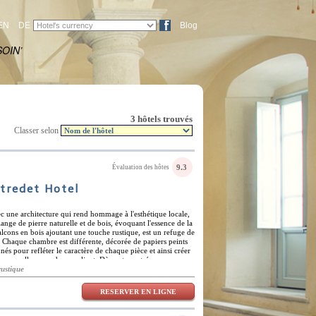
EN
DE
Blog
OIN’
3 hôtels trouvés
Classer selon
9.3
Évaluation des hôtes
tredet Hotel
c une architecture qui rend hommage à l'esthétique locale,
nge de pierre naturelle et de bois, évoquant l'essence de la
balcons en bois ajoutant une touche rustique, est un refuge de
 Chaque chambre est différente, décorée de papiers peints
és pour refléter le caractère de chaque pièce et ainsi créer
ersonnelle pour chaque client. Dès votre entrée, vous serez
u XXe siècle. L'hôtel Charmante-Skostredet propose un
rustique
uisine locale et internationale, un bar confortable où vous
isanaux et un spa proposant des soins relaxants et
RESERVER EN LIGNE
pose d'une salle de sport bien équipée et de salles de réunion
ôtel Charmante-Skostredet est idéalement situé pour
urelle de la région. Pour les passionnés d'histoire, des