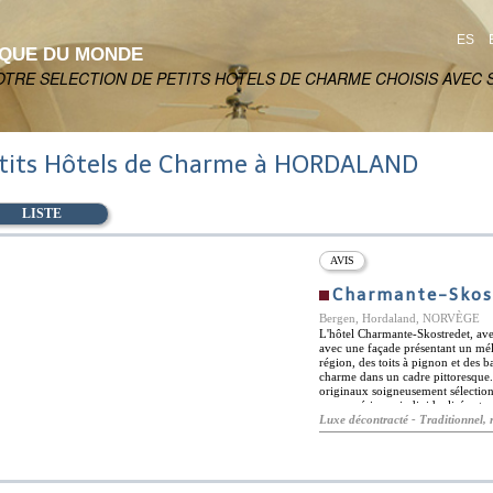
ES
IQUE DU MONDE
OTRE SELECTION DE PETITS HOTELS DE CHARME CHOISIS AVEC S
tits Hôtels de Charme à HORDALAND
LISTE
AVIS
Charmante-Skos
Bergen, Hordaland, NORVÈGE
L'hôtel Charmante-Skostredet, ave
avec une façade présentant un méla
région, des toits à pignon et des 
charme dans un cadre pittoresque.
originaux soigneusement sélectionn
une expérience individualisée et p
accueilli par le Paris du début d
Luxe décontracté - Traditionnel, 
restaurant servant une délicieuse c
pourrez déguster des cocktails art
rajeunissants. De plus, l'hôtel dis
pour les voyageurs d'affaires. L'h
explorer la beauté naturelle et cult