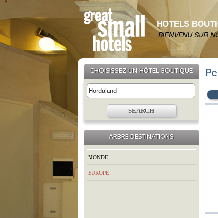
HOTELS BOUT
‘BIENVENU SUR N
CHOISISSEZ UN HÔTEL BOUTIQUE
Pe
ARBRE DESTINATIONS
MONDE
EUROPE