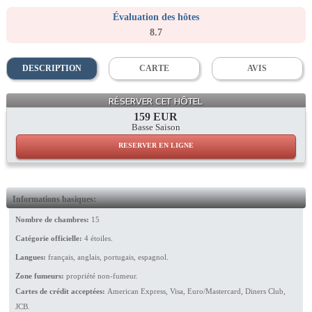
Évaluation des hôtes
8.7
DESCRIPTION
CARTE
AVIS
Reception
RÉSERVER CET HÔTEL
159 EUR
Basse Saison
RESERVER EN LIGNE
Informations basiques:
Nombre de chambres:
15
Catégorie officielle:
4 étoiles.
Langues:
français, anglais, portugais, espagnol.
Zone fumeurs:
propriété non-fumeur.
Cartes de crédit acceptées:
American Express, Visa, Euro/Mastercard, Diners Club,
JCB.