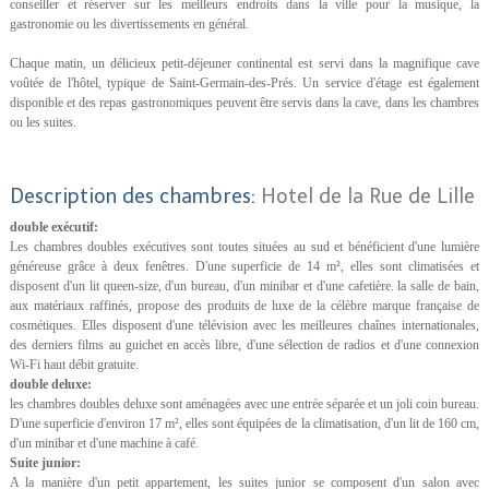
conseiller et réserver sur les meilleurs endroits dans la ville pour la musique, la
gastronomie ou les divertissements en général.
Chaque matin, un délicieux petit-déjeuner continental est servi dans la magnifique cave
voûtée de l'hôtel, typique de Saint-Germain-des-Prés. Un service d'étage est également
disponible et des repas gastronomiques peuvent être servis dans la cave, dans les chambres
ou les suites.
Description des chambres:
Hotel de la Rue de Lille
double exécutif:
Les chambres doubles exécutives sont toutes situées au sud et bénéficient d'une lumière
généreuse grâce à deux fenêtres. D'une superficie de 14 m², elles sont climatisées et
disposent d'un lit queen-size, d'un bureau, d'un minibar et d'une cafetière. la salle de bain,
aux matériaux raffinés, propose des produits de luxe de la célèbre marque française de
cosmétiques. Elles disposent d'une télévision avec les meilleures chaînes internationales,
des derniers films au guichet en accès libre, d'une sélection de radios et d'une connexion
Wi-Fi haut débit gratuite.
double deluxe:
les chambres doubles deluxe sont aménagées avec une entrée séparée et un joli coin bureau.
D'une superficie d'environ 17 m², elles sont équipées de la climatisation, d'un lit de 160 cm,
d'un minibar et d'une machine à café.
Suite junior:
A la manière d'un petit appartement, les suites junior se composent d'un salon avec