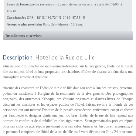
Jours de fermeture du restaurant:
Le petit déjeuner est servi à partir de 07h00. à
10h30.
Coordonnées GPS: 48° 51' 30.72'' N 2° 19' 47.58'' E
Aèroport plus prochain:
Paris Orly Airport - 16,2km.
Installations et services:
Description:
Hotel de la Rue de Lille
situé au coeur du quartier de saint-germain-des-pres, sur la rive gauche, l'hôtel de la rue de
lille est un petit hôtel de luxe proposant des chambres d'hôtes de charme à thème dans une
atmosphère amicale et détendue.
chacune des chambres de l'hôtel de la rue de lille doit son nom à l'un des artistes, écrivains,
poètes ou musiciens à l'origine de la renommée de la rive gauche. Des photographies
originales, des ornements d'époque, des éditions originales et d'autres livres de l'époque
décorent les chambres et les espaces publics de l'hôtel, faisant revivre le monde de ces
personnes qui ont marqué l'histoire de la pensée européenne. entièrement conçu et décoré
par l'architecte et designer d'intérieur jean-luc bras, l'hôtel de la rue de lille répond aux
normes de confort et de durabilité les plus rigoureuses. Saint-germain-des-prés est réputé
pour ses clubs de jazz, réputé justement pour ses cafés, brasseries, bistros et restaurants, et
le personnel compétent de l'hôtel de la rue de lille est à votre disposition 24h / 24 pour vous