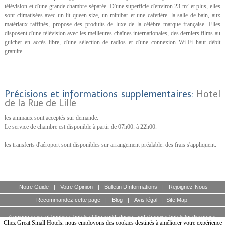
télévision et d'une grande chambre séparée. D'une superficie d'environ 23 m² et plus, elles
sont climatisées avec un lit queen-size, un minibar et une cafetière. la salle de bain, aux
matériaux raffinés, propose des produits de luxe de la célèbre marque française. Elles
disposent d'une télévision avec les meilleures chaînes internationales, des derniers films au
guichet en accès libre, d'une sélection de radios et d'une connexion Wi-Fi haut débit
gratuite.
Précisions et informations supplementaires:
Hotel
de la Rue de Lille
les animaux sont acceptés sur demande.
Le service de chambre est disponible à partir de 07h00. à 22h00.
les transferts d'aéroport sont disponibles sur arrangement préalable. des frais s'appliquent.
Notre Guide
|
Votre Opinion
|
Bulletin DInformations
|
Rejoignez-Nous
Recommandez cette page
|
Blog
|
Avis légal
|
Site Map
A unique guide of boutique hotels of the world, design and charming hotels for discerning
travellers.
Chez Great Small Hotels, nous employons des cookies destinés à améliorer votre expérience