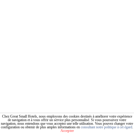
Chez Great Small Hotels, nous employons des cookies destinés à améliorer votre expérience
de navigation et à vous offrir un service plus personnalisé. Si vous poursuivez votre
navigation, nous entendons que vous acceptez une telle utilisation. Vous pouvez changer votre
configuration ou obtenir de plus amples informations en
consultant notre politique à cet égard
.
Accepter