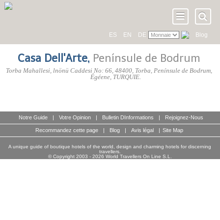
ES
EN
DE
Blog
Casa Dell'Arte
,
Penínsule de Bodrum
Torba Mahallesi, lnönü Caddesi No: 66
,
48400
, Torba,
Penínsule de Bodrum
,
Égéene
,
TURQUIE
.
Notre Guide
|
Votre Opinion
|
Bulletin DInformations
|
Rejoignez-Nous
Recommandez cette page
|
Blog
|
Avis légal
|
Site Map
A unique guide of boutique hotels of the world, design and charming hotels for discerning
travellers.
© Copyright 2003 - 2026 World Travellers On Line S.L.