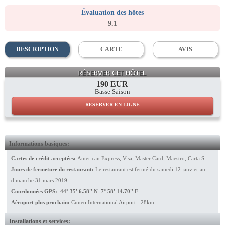
Évaluation des hôtes
9.1
DESCRIPTION
CARTE
AVIS
General View
RÉSERVER CET HÔTEL
190 EUR
Basse Saison
RESERVER EN LIGNE
Informations basiques:
Cartes de crédit acceptées:
American Express, Visa, Master Card, Maestro, Carta Si.
Jours de fermeture du restaurant:
Le restaurant est fermé du samedi 12 janvier au
dimanche 31 mars 2019.
Coordonnées GPS: 44° 35' 6.58'' N 7° 58' 14.70'' E
Aèroport plus prochain:
Cuneo International Airport - 28km.
Installations et services: