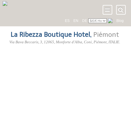
ES
EN
DE
Blog
La Ribezza Boutique Hotel
,
Piémont
Via Bava Beccaris, 3
,
12065
, Monforte d'Alba,
Coni
,
Piémont
,
ITALIE
.