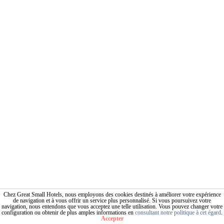
Chez Great Small Hotels, nous employons des cookies destinés à améliorer votre expérience
de navigation et à vous offrir un service plus personnalisé. Si vous poursuivez votre
navigation, nous entendons que vous acceptez une telle utilisation. Vous pouvez changer votre
configuration ou obtenir de plus amples informations en
consultant notre politique à cet égard
.
Accepter