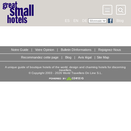
ES
EN
DE
Blog
Notre Guide
|
Votre Opinion
|
Bulletin DInformations
|
Rejoignez-Nous
Recommandez cette page
|
Blog
|
Avis légal
|
Site Map
A unique guide of boutique hotels of the world, design and charming hotels for discerning
travellers.
© Copyright 2003 - 2026 World Travellers On Line S.L.