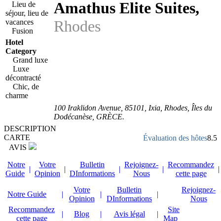
Amathus Elite Suites
,
Lieu de
séjour, lieu de
Rhodes
vacances
Fusion
Hotel
Category
Grand luxe
Luxe
décontracté
Chic, de
charme
100 Iraklidon Avenue
,
85101
, Ixia,
Rhodes
,
Îles du
Dodécanèse
,
GRÈCE
.
DESCRIPTION
CARTE
Évaluation des hôtes
8.5
AVIS
Notre
Votre
Bulletin
Rejoignez-
Recommandez
|
|
|
|
|
Guide
Opinion
DInformations
Nous
cette page
Votre
Bulletin
Rejoignez-
Notre Guide
|
|
|
Opinion
DInformations
Nous
Recommandez
Site
|
Blog
|
Avis légal
|
cette page
Map