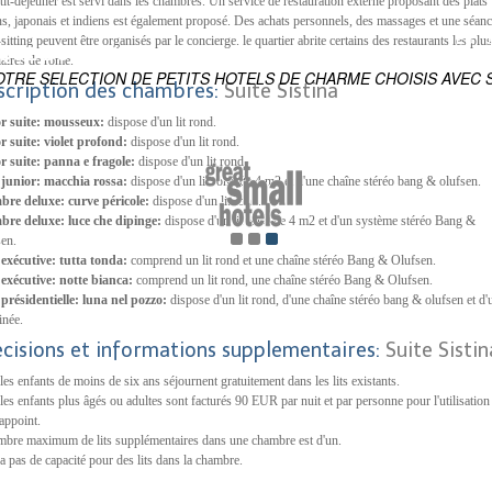
tit-déjeuner est servi dans les chambres. Un service de restauration externe proposant des plats
ens, japonais et indiens est également proposé. Des achats personnels, des massages et une séan
ES
sitting peuvent être organisés par le concierge. le quartier abrite certains des restaurants les plus
IQUE DU MONDE
aires de rome.
OTRE SELECTION DE PETITS HOTELS DE CHARME CHOISIS AVEC S
scription des chambres:
Suite Sistina
or suite: mousseux:
dispose d'un lit rond.
r suite: violet profond:
dispose d'un lit rond.
r suite: panna e fragole:
dispose d'un lit rond.
 junior: macchia rossa:
dispose d'un lit rond de 4 m2 et d'une chaîne stéréo bang & olufsen.
bre deluxe: curve péricole:
dispose d'un lit rond.
bre deluxe: luce che dipinge:
dispose d'un lit rond de 4 m2 et d'un système stéréo Bang &
en.
 exécutive: tutta tonda:
comprend un lit rond et une chaîne stéréo Bang & Olufsen.
 exécutive: notte bianca:
comprend un lit rond, une chaîne stéréo Bang & Olufsen.
 présidentielle: luna nel pozzo:
dispose d'un lit rond, d'une chaîne stéréo bang & olufsen et d'
inée.
écisions et informations supplementaires:
Suite Sistin
les enfants de moins de six ans séjournent gratuitement dans les lits existants.
les enfants plus âgés ou adultes sont facturés 90 EUR par nuit et par personne pour l'utilisation
'appoint.
mbre maximum de lits supplémentaires dans une chambre est d'un.
y a pas de capacité pour des lits dans la chambre.