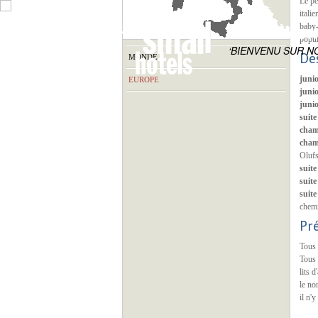
Le pe
itali
baby-
HOTELS BOUT
popul
‘BIENVENU SUR N
De
MONDE
juni
EUROPE
junio
junio
suite
cham
cham
Olufs
suite
suite
suite
chem
Pr
Tous 
Tous 
lits d
le no
il n'