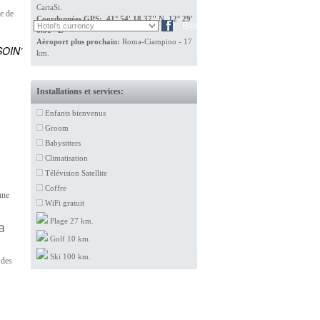
CartaSi.
ce de
Coordonnées GPS: 41° 54' 18.37'' N 12° 29'
EN
DE
Blog
6.31'' E
Aèroport plus prochain:
Roma-Ciampino - 17
OIN’
km.
Installations et services:
Enfants bienvenus
Groom
Babysitters
Climatisation
Télévision Satellite
Coffre
une
WiFi gratuit
Plage 27 km.
a
Golf 10 km.
Ski 100 km.
 des