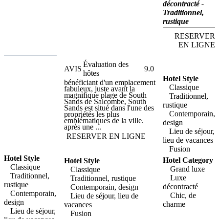
gastronomique et des
décontracté -
installations de spa uniques
Traditionnel,
dans un port sans égal. à
rustique
proximité des principaux
centres d'intérêt de cette
charmante ville maritime - le
RESERVER
port, les ferries, de
EN LIGNE
magnifiques plages, l'hôtel
salcombe harbour est
idéalement situé pour des
Évaluation des
visites reposantes à salcombe
AVIS
9.0
hôtes
et au sud du devon.
Hotel Style
Immensément populaire
bénéficiant d'un emplacement
auprès des amateurs de sports
Classique
fabuleux, juste avant la
nautiques et de voile, la ville
magnifique plage de South
Traditionnel,
offre une superbe gamme
Sands de Salcombe, South
rustique
d'installations et de services
Sands est situé dans l'une des
pour les activités nautiques,
Contemporain,
propriétés les plus
tandis que les randonneurs et
emblématiques de la ville.
design
les marcheurs seront fascinés
après une ...
par les sentiers côtiers. Sur
Lieu de séjour,
RESERVER EN LIGNE
place, vous pourrez profiter
lieu de vacances
d'une piscine intérieure ainsi
Fusion
que de l'unique spa
récemment construit du port
Hotel Style
Hotel Category
Hotel Style
de Salcombe, qui comprend
Classique
cinq salles de soins, une salle
Grand luxe
Classique
de remise en forme, un
Traditionnel,
Luxe
Traditionnel, rustique
jacuzzi, un sauna et un
rustique
décontracté
Contemporain, design
hammam. L'élégant nouveau
Contemporain,
restaurant au bord de l'eau de
Chic, de
Lieu de séjour, lieu de
l'hôtel salcombe harbour, le
design
charme
vacances
ponton, sert des menus
Lieu de séjour,
exceptionnels à base de plats
Fusion