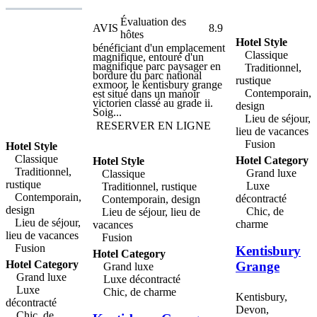
terre et des mers de la côte
jurassique, site classé au
patrimoine mondial de
Évaluation des
AVIS
8.9
l'unesco. Au bord du sentier
hôtes
côtier sud-ouest, vous
Hotel Style
pourrez faire des randonnées
bénéficiant d'un emplacement
Classique
faciles le long de la côte ou
magnifique, entouré d'un
tout simplement vous
magnifique parc paysager en
Traditionnel,
prélasser sur les plages de
bordure du parc national
rustique
sable et de galets,
exmoor, le kentisbury grange
Contemporain,
particulièrement
est situé dans un manoir
remarquables pour leur
victorien classé au grade ii.
design
propreté et la pureté de leur
Soig...
Lieu de séjour,
eau. Parmi les autres activités
RESERVER EN LIGNE
de plein air disponibles, vous
lieu de vacances
pourrez pratiquer une variété
Fusion
Hotel Style
de sports nautiques. Les
clients de l’hôtel apprécieront
Classique
Hotel Category
Hotel Style
l’affiliation à la campagne au
Traditionnel,
Grand luxe
Classique
club de cricket, club de tennis
rustique
et de croquet de Sidmouth,
Luxe
Traditionnel, rustique
ainsi que des green fees à des
Contemporain,
décontracté
Contemporain, design
tarifs préférentiels au club de
design
Chic, de
Lieu de séjour, lieu de
golf de Sidmouth, situé à
proximité, et au club de golf
Lieu de séjour,
charme
vacances
et country club de Woodbury
lieu de vacances
Fusion
Park. fier titulaire de deux
Fusion
Kentisbury
rosettes aa, le restaurant de
Hotel Category
l'hôtel riviera propose des
Hotel Category
Grange
Grand luxe
menus raffinés alliant la
Grand luxe
meilleure cuisine anglaise à
Luxe décontracté
des plats internationaux, à
Luxe
Chic, de charme
base de produits de saison
Kentisbury,
décontracté
locaux et de source locale,
Devon,
mettant l'accent sur le poisson
Chic, de