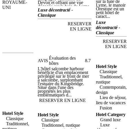
sur la baie de
ROYAUME-
Devon et offrant une vue
Lyme, le manoir
dégagée sur la baie de Lyme,
UNI
Orestone est un
le manoir Orestone est un
Luxe décontracté -
petit hôtel de
petit hôtel de caractère à la
Classique
caract...
gestion familiale. chargée
d'histoire - le manoir était
Luxe
RESERVER
autrefois la résidence d'ik
décontracté -
brunel - cette charmante
EN LIGNE
propriété propose un
Classique
hébergement luxueux, une
excellente cuisine et un
RESERVER
service amical dans un cadre
EN LIGNE
rural enchanteur. Idéalement
situé pour explorer ce
magnifique coin du sud du
Évaluation des
devon, le manoir d'Orestone
AVIS
8.7
est facilement accessible
hôtes
depuis certains des sites et
Hotel Style
L'hôtel salcombe harbour
attractions les plus importants
Classique
bénéficie d'un emplacement
de la région. A peu de
privilégié sur le front de mer
Traditionnel,
distance de Torquay, avec ses
à salcombe, surplombant
liens historiques avec Agatha
rustique
l'estuaire du Kingsbridge.
Christie, son charmant port,
Contemporain,
Situé dans l'une des
son pavillon et son site en
propriétés les plus
design
pierre de la caverne des
emblématiques d...
kents, les clients souhaitant
Lieu de séjour,
explorer un peu plus loin
RESERVER EN LIGNE
lieu de vacances
peuvent se rendre à Dartmoor
en moins d’une demi-heure.
Fusion
Le train à vapeur Round
Hotel Style
Hotel Category
Hotel Style
Robin et le circuit historique
Classique
en bateau fluvial sont une
Grand luxe
Classique
autre attraction fascinante. le
Traditionnel,
Luxe
Traditionnel, rustique
restaurant de l'orestone
rustique