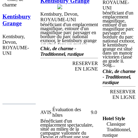
Kentisbury Grange
ROYAUME-
et les fruits de mer. Vous
charme
pourrez prendre votre repas à
UNI
la carte ou sous forme de
bénéficiant d'un
Kentisbury, Devon,
table d'hôte. Des plats
Kentisbury
emplacement
adaptés aux régimes spéciaux
ROYAUME-UNI
magnifique,
Grange
et végétariens sont
bénéficiant d'un emplacement
entouré d'un
disponibles sur demande.
magnifique, entouré d'un
magnifique parc
Parmi les autres points forts,
magnifique parc paysager en
paysager en
vous trouverez les thés
Kentisbury,
bordure du parc national
bordure du parc
traditionnels à la crème de
exmoor, le kentisbury grange
national exmoor,
Devon,
Devershire. Des boissons et
est situé dans un manoir
le kentisbury
des collations sont servies
ROYAUME-
victorien classé au grade ii.
Chic, de charme -
grange est situé
toute la journée dans l'élégant
Soigneusement et
dans un manoir
UNI
Traditionnel, rustique
bar Regency ou sur la
élégamment restauré dans le
victorien classé
terrasse en été.
respect des normes les plus
au grade ii.
RESERVER
élevées par le célèbre
Soig...
architecte d'intérieur karen
EN LIGNE
Chic, de charme
grey, cet établissement de
charme propose un
- Traditionnel,
hébergement de luxe et une
rustique
cuisine primée dans un cadre
rural idyllique. Située juste à
RESERVER
l'extérieur du joli petit
hameau de Kentisbury Ford,
EN LIGNE
la kentisbury Grange est
idéalement placée pour
explorer ce magnifique coin
Évaluation des
AVIS
9.0
du nord du Devon. parfait
hôtes
pour visiter exmoor, les
Hotel Style
activités de plein air
Bénéficiant d'un
Classique
disponibles à proximité de
emplacement spectaculaire,
l'hôtel incluent la randonnée,
situé au milieu de la
Traditionnel,
la pêche, l'observation des
campagne vallonnée du
rustique
oiseaux et le tir au pigeon
Devon et offrant une vue