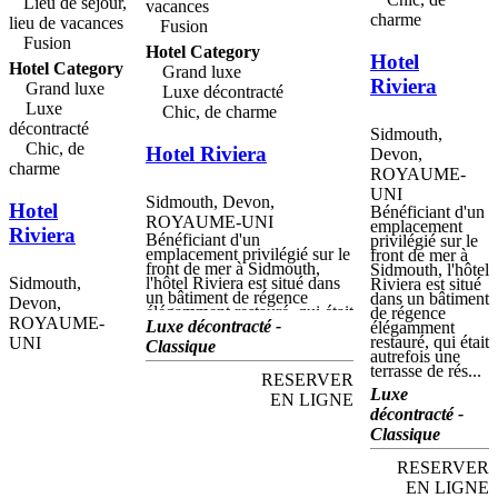
Lieu de séjour,
vacances
charme
lieu de vacances
Fusion
Fusion
Hotel Category
Hotel
Hotel Category
Grand luxe
Riviera
Grand luxe
Luxe décontracté
Luxe
Chic, de charme
décontracté
Sidmouth,
Chic, de
Hotel Riviera
Devon,
charme
ROYAUME-
UNI
Sidmouth, Devon,
Hotel
Bénéficiant d'un
ROYAUME-UNI
emplacement
Riviera
Bénéficiant d'un
privilégié sur le
emplacement privilégié sur le
front de mer à
front de mer à Sidmouth,
Sidmouth, l'hôtel
Sidmouth,
l'hôtel Riviera est situé dans
Riviera est situé
un bâtiment de régence
dans un bâtiment
Devon,
élégamment restauré, qui était
de régence
ROYAUME-
autrefois une terrasse de
Luxe décontracté -
élégamment
résidences de trois étages.
restauré, qui était
UNI
Classique
Cette charmante propriété
autrefois une
propose un hébergement
terrasse de rés...
RESERVER
luxueux et une excellente
Luxe
cuisine dans un cadre
EN LIGNE
fabuleux au bord de la plage.
décontracté -
hotel riviera est idéal pour
Classique
des séjours de détente dans
cette jolie station balnéaire,
RESERVER
une porte d'entrée vers les
paysages spectaculaires de la
EN LIGNE