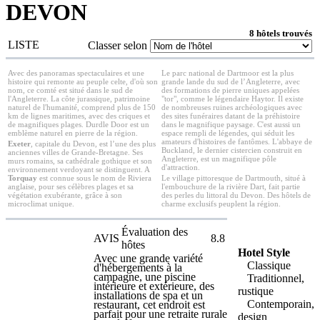
DEVON
8 hôtels trouvés
LISTE
Classer selon
Avec des panoramas spectaculaires et une
Le parc national de Dartmoor est la plus
histoire qui remonte au peuple celte, d'où son
grande lande du sud de l’Angleterre, avec
nom, ce comté est situé dans le sud de
des formations de pierre uniques appelées
l'Angleterre. La côte jurassique, patrimoine
"tor", comme le légendaire Haytor. Il existe
naturel de l'humanité, comprend plus de 150
de nombreuses ruines archéologiques avec
km de lignes maritimes, avec des criques et
des sites funéraires datant de la préhistoire
de magnifiques plages. Durdle Door est un
dans le magnifique paysage. C'est aussi un
emblème naturel en pierre de la région.
espace rempli de légendes, qui séduit les
amateurs d'histoires de fantômes. L'abbaye de
Exeter
, capitale du Devon, est l’une des plus
Buckland, le dernier cistercien construit en
anciennes villes de Grande-Bretagne. Ses
Angleterre, est un magnifique pôle
murs romains, sa cathédrale gothique et son
d'attraction.
environnement verdoyant se distinguent. A
Torquay
est connue sous le nom de Riviera
Le village pittoresque de Dartmouth, situé à
anglaise, pour ses célèbres plages et sa
l'embouchure de la rivière Dart, fait partie
végétation exubérante, grâce à son
des perles du littoral du Devon. Des hôtels de
microclimat unique.
charme exclusifs peuplent la région.
Évaluation des
AVIS
8.8
hôtes
Hotel Style
Avec une grande variété
Classique
d'hébergements à la
campagne, une piscine
Traditionnel,
intérieure et extérieure, des
rustique
installations de spa et un
Contemporain,
restaurant, cet endroit est
parfait pour une retraite rurale
design