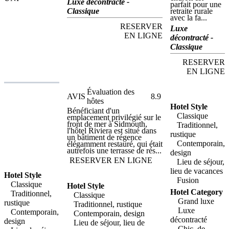
parfait pour une retraite rurale
Luxe décontracté -
parfait pour une
avec la famille, les amis et
Classique
retraite rurale
même un animal de
avec la fa...
compagnie. Profitez de la
RESERVER
magnifique campagne et du
Luxe
style rustique moderne.
EN LIGNE
décontracté -
Demandez à programmer des
Classique
extras de luxe tels que l'accès
au spa et les soins. Il y a
même un cinéma privé, une
RESERVER
salle de projection pour
EN LIGNE
regarder des films et des
films. Participez à la pléthore
d'activités de plein air à
Évaluation des
proximité ou restez
AVIS
8.9
hôtes
simplement sur place pour
Hotel Style
vous détendre. Venez en
Bénéficiant d'un
voiture et garez-vous
Classique
emplacement privilégié sur le
gratuitement à Gara Rock.
front de mer à Sidmouth,
Traditionnel,
l'hôtel Riviera est situé dans
rustique
un bâtiment de régence
Contemporain,
élégamment restauré, qui était
autrefois une terrasse de rés...
design
RESERVER EN LIGNE
Lieu de séjour,
lieu de vacances
Hotel Style
Fusion
Classique
Hotel Style
Hotel Category
Traditionnel,
Classique
Grand luxe
rustique
Traditionnel, rustique
Luxe
Contemporain,
Contemporain, design
décontracté
design
Lieu de séjour, lieu de
Chic, de