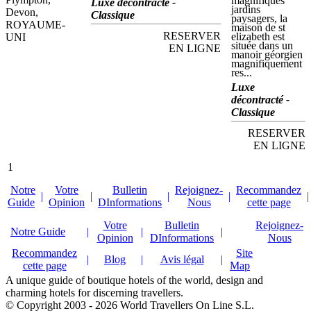
magnifiques
un manoir géorgien
Luxe décontracté -
jardins
magnifiquement restauré et
Devon,
Classique
paysagers, la
entretenu. Cette charmante
ROYAUME-
maison de st
propriété propose un
RESERVER
elizabeth est
UNI
hébergement de luxe et une
située dans un
cuisine raffinée dans un cadre
EN LIGNE
manoir géorgien
idyllique et paisible. parfait
magnifiquement
pour les affaires et les loisirs
res...
dans ce village historique, la
maison de st elizabeth se
Luxe
trouve à quelques pas du
décontracté -
château de plympton et de
l'ancienne église paroissiale,
Classique
tandis que plymouth et
dartmoor sont également
RESERVER
facilement accessibles. La
EN LIGNE
maison de Sainte-Élisabeth
abrite un restaurant raffiné,
où le chef et son équipe
1
proposent des menus
changeant tous les jours à
Notre
Votre
Bulletin
Rejoignez-
Recommandez
base de produits de saison de
|
|
|
|
|
première qualité et d'origine
Guide
Opinion
DInformations
Nous
cette page
locale. Le restaurant dégage
une atmosphère chaleureuse
Votre
Bulletin
Rejoignez-
et conviviale et offre de
Notre Guide
|
|
|
superbes vues sur les jardins
Opinion
DInformations
Nous
pittoresques à travers ses
Recommandez
Site
hautes fenêtres de style
|
Blog
|
Avis légal
|
Régence. Le bar Sainte-
cette page
Map
Élisabeth est également un
A unique guide of boutique hotels of the world, design and
lieu enchanteur pour prendre
un verre ou une collation
charming hotels for discerning travellers.
toute la journée, avec ses
© Copyright 2003 - 2026 World Travellers On Line S.L.
canapés confortables, son