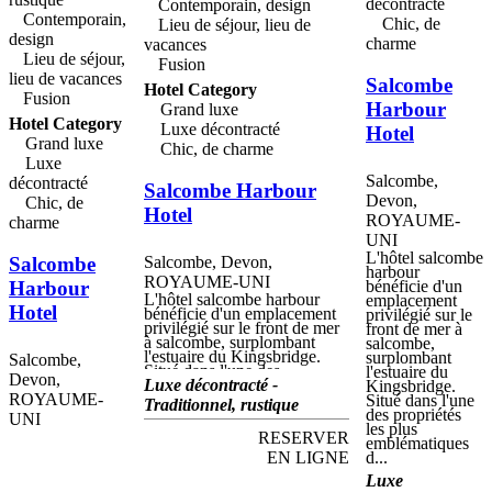
manor, fier propriétaire de
décontracté
Contemporain, design
deux rosettes aa, sert de
Contemporain,
Chic, de
Lieu de séjour, lieu de
délicieux menus composés de
design
charme
vacances
plats anglais et européens
Lieu de séjour,
modernes, préparés à partir
Fusion
des meilleurs produits de
lieu de vacances
Salcombe
saison de la région - bœuf du
Hotel Category
Fusion
sud devon, porc et agneau de
Harbour
Grand luxe
l'ouest du pays, gibier local et
Hotel Category
Luxe décontracté
Hotel
poisson fraîchement pêché
Grand luxe
fruits de mer des flottes de
Chic, de charme
pêche locales. le manoir
Luxe
organise également une
Salcombe,
décontracté
Salcombe Harbour
sélection d'événements
Devon,
Chic, de
gastronomiques uniques, y
Hotel
compris des soirées à thème
ROYAUME-
charme
«allo» allo, mystère de
UNI
meurtre ou fausses tours,
L'hôtel salcombe
ainsi que des soirées fruits de
Salcombe
Salcombe, Devon,
harbour
mer et des tables d'hôtes en
ROYAUME-UNI
Harbour
bénéficie d'un
milieu de semaine.
L'hôtel salcombe harbour
emplacement
Hotel
bénéficie d'un emplacement
privilégié sur le
privilégié sur le front de mer
front de mer à
à salcombe, surplombant
salcombe,
l'estuaire du Kingsbridge.
surplombant
Salcombe,
Situé dans l'une des
l'estuaire du
Devon,
propriétés les plus
Luxe décontracté -
Kingsbridge.
ROYAUME-
emblématiques de la ville, cet
Situé dans l'une
Traditionnel, rustique
hôtel de luxe quatre étoiles a
des propriétés
UNI
récemment fait l'objet d'une
les plus
RESERVER
rénovation de plusieurs
emblématiques
millions de livres. Il propose
EN LIGNE
d...
désormais un hébergement de
Luxe
caractère, une cuisine