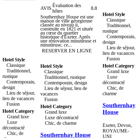
propriété historique située à
Évaluation des
côté de l’ancienne station de
AVIS
8.8
sauvetage, dans une ville
hôtes
réputée pour son histoire
Hotel Style
Southernhay House est une
maritime, South Sands
Classique
maison de ville géorgienne
présente des thèmes
classée au niveau ii,
Traditionnel,
nautiques dans l’ensemble de
construite en 1821 et située
l’hôtel. les chambres et les
rustique
au cœur du quartier
suites ont été nommées
Contemporain,
historique d'Exeter. Après
d'après les voiliers populaires
une rénovation minutieuse et
dans cette charmante ville
design
minutieuse, ce...
maritime et présentent un
Lieu de séjour,
nouveau décor de style
RESERVER EN LIGNE
lieu de vacances
anglais. En commençant par
le petit optimiste, en passant
Fusion
Hotel Style
par les entreprises, les
Classique
Hotel Category
guinguettes, les dragons et
Hotel Style
jusqu’au majestueux j-class,
Traditionnel,
Grand luxe
Classique
les chambres varient en taille
rustique
Luxe
Traditionnel, rustique
et en spécifications, mais
Contemporain,
elles sont toutes confortables
décontracté
Contemporain, design
et entièrement équipées de
design
Chic, de
Lieu de séjour, lieu de
tout le confort moderne.
Lieu de séjour,
charme
vacances
South Sands abrite le superbe
restaurant au bord de la
lieu de vacances
Fusion
plage, où clients et visiteurs
Fusion
Southernhay
peuvent savourer une cuisine
Hotel Category
britannique contemporaine
Hotel Category
House
Grand luxe
préparée avec les meilleurs
Grand luxe
Luxe décontracté
produits locaux provenant du
sud du Devon et de l'ouest du
Luxe
Chic, de charme
Exeter, Devon,
pays, ainsi que de la mer.
décontracté
grand et spacieux, le
ROYAUME-
Chic, de
restaurant dispose de baies
Southernhay House
UNI
vitrées s'ouvrant sur une