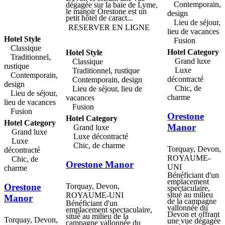
Contemporain,
d'argile. North Devon est un
dégagée sur la baie de Lyme,
paradis pour les surfeurs,
le manoir Orestone est un
design
avec quelques plages parmi
petit hôtel de caract...
Lieu de séjour,
les plus belles du pays, à
RESERVER EN LIGNE
quelques minutes de route de
lieu de vacances
la grange, avec des plages
Hotel Style
Fusion
adaptées aux surfeurs de tous
Classique
niveaux. un
Hotel Category
Hotel Style
accompagnement, des cours
Traditionnel,
Grand luxe
Classique
et la location de matériel
rustique
peuvent être organisés à
Luxe
Traditionnel, rustique
Contemporain,
partir du lodge. situé dans les
décontracté
Contemporain, design
jardins majestueusement
design
Chic, de
Lieu de séjour, lieu de
aménagés de l'hôtel, le
Lieu de séjour,
restaurant emblématique du
charme
vacances
lieu de vacances
kentisbury grange hotel, le
Fusion
relais de michael caines, est
Fusion
Orestone
l'heureux propriétaire de
Hotel Category
deux rosettes. Ce chef-
Hotel Category
Manor
Grand luxe
d'œuvre de design rustique
Grand luxe
contemporain propose des
Luxe décontracté
Luxe
menus fabuleux basés sur
Chic, de charme
une cuisine à la fois
Torquay, Devon,
décontracté
innovante et classique, ainsi
ROYAUME-
Chic, de
que des ingrédients de saison
Orestone Manor
UNI
issus de la région, le tout
charme
reconnu par le chef étoilé
Bénéficiant d'un
michael caines mbe, plusieurs
emplacement
Orestone
Torquay, Devon,
fois récompensé par un guide
spectaculaire,
Michelin. des thés
situé au milieu
ROYAUME-UNI
Manor
traditionnels et au champagne
de la campagne
Bénéficiant d'un
sont également disponibles.
vallonnée du
emplacement spectaculaire,
Devon et offrant
situé au milieu de la
Torquay, Devon,
une vue dégagée
campagne vallonnée du