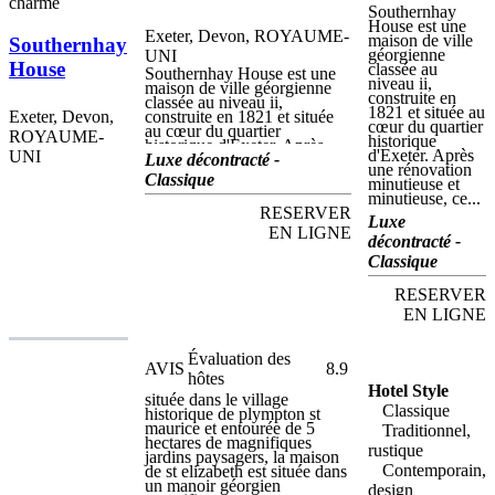
charme
Southernhay
charmante terrasse en bois,
House est une
offrant une vue spectaculaire
Exeter, Devon, ROYAUME-
maison de ville
Southernhay
sur l'estuaire.
géorgienne
UNI
House
classée au
Southernhay House est une
niveau ii,
maison de ville géorgienne
construite en
classée au niveau ii,
1821 et située au
Exeter, Devon,
construite en 1821 et située
cœur du quartier
au cœur du quartier
ROYAUME-
historique
historique d'Exeter. Après
d'Exeter. Après
UNI
une rénovation minutieuse et
Luxe décontracté -
une rénovation
minutieuse, cette fabuleuse
Classique
minutieuse et
propriété a été transformée en
minutieuse, ce...
un hôtel de luxe, proposant
RESERVER
un hébergement exclusif et
Luxe
une excellente cuisine. et des
EN LIGNE
décontracté -
boissons dans un cadre très
individuel. La maison de
Classique
Southernhay, idéale pour les
affaires et les loisirs, se
RESERVER
trouve à seulement trois
EN LIGNE
minutes à pied de la
cathédrale d’exeter, tandis
que de nombreux autres
Évaluation des
points d’intérêt importants de
AVIS
8.9
la ville sont également
hôtes
facilement accessibles,
Hotel Style
située dans le village
comme la cathédrale à
Classique
historique de plympton st
proximité, la pont médiéval,
maurice et entourée de 5
Traditionnel,
parmi beaucoup d'autres.
hectares de magnifiques
ville du commerce équitable,
rustique
jardins paysagers, la maison
exeter abrite les centres
Contemporain,
de st elizabeth est située dans
commerciaux princesshay et
un manoir géorgien
design
guildhall, avec des magasins