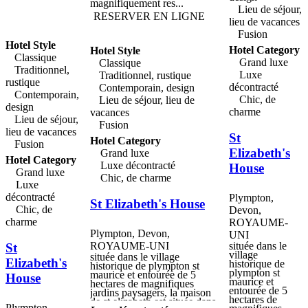
magnifiquement res...
locaux, régionaux et
Lieu de séjour,
internationaux. Le restaurant
RESERVER EN LIGNE
lieu de vacances
du southernhay house sert
une cuisine britannique
Fusion
traditionnelle avec une
Hotel Style
Hotel Category
Hotel Style
touche méditerranéenne, avec
Classique
des menus à la carte pour le
Grand luxe
Classique
déjeuner et le dîner. l'élégante
Traditionnel,
Luxe
Traditionnel, rustique
salle à manger géorgienne
rustique
peut accueillir jusqu'à 30
décontracté
Contemporain, design
Contemporain,
personnes et peut être
Chic, de
Lieu de séjour, lieu de
réservée pour des
design
charme
vacances
événements privés et
Lieu de séjour,
professionnels exclusifs. le
Fusion
bar, proposant une gamme
lieu de vacances
St
fabuleuse de cocktails et de
Hotel Category
Fusion
repas légers toute la journée,
Elizabeth's
Grand luxe
ainsi que la véranda
Hotel Category
Luxe décontracté
House
romantique, propice aux
Grand luxe
dîners en plein air et aux
Chic, de charme
Luxe
célébrations.
décontracté
Plympton,
St Elizabeth's House
Chic, de
Devon,
charme
ROYAUME-
Plympton, Devon,
UNI
ROYAUME-UNI
située dans le
St
village
située dans le village
Elizabeth's
historique de
historique de plympton st
plympton st
maurice et entourée de 5
House
maurice et
hectares de magnifiques
entourée de 5
jardins paysagers, la maison
hectares de
de st elizabeth est située dans
Plympton,