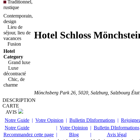
Traditionnel,
rustique
Contemporain,
design
Lieu de
Hotel Schloss Mönchstei
séjour, lieu de
vacances
Fusion
Hotel
Category
Grand luxe
Luxe
décontracté
Chic, de
charme
Mönchsberg Park 26
,
5020
, Salzburg,
Salzbourg État
DESCRIPTION
CARTE
AVIS
Notre Guide
|
Votre Opinion
|
Bulletin DInformations
|
Rejoigne
Notre Guide
|
Votre Opinion
|
Bulletin DInformations
Recommandez cette page
|
Blog
|
Avis légal