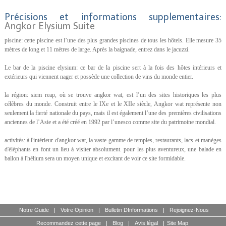
Précisions et informations supplementaires:
Angkor Elysium Suite
piscine: cette piscine est l’une des plus grandes piscines de tous les hôtels. Elle mesure 35
mètres de long et 11 mètres de large. Après la baignade, entrez dans le jacuzzi.
Le bar de la piscine elysium: ce bar de la piscine sert à la fois des hôtes intérieurs et
extérieurs qui viennent nager et possède une collection de vins du monde entier.
la région: siem reap, où se trouve angkor wat, est l’un des sites historiques les plus
célèbres du monde. Construit entre le IXe et le XIIe siècle, Angkor wat représente non
seulement la fierté nationale du pays, mais il est également l’une des premières civilisations
anciennes de l’Asie et a été créé en 1992 par l’unesco comme site du patrimoine mondial.
activités: à l'intérieur d'angkor wat, la vaste gamme de temples, restaurants, lacs et manèges
d'éléphants en font un lieu à visiter absolument. pour les plus aventureux, une balade en
ballon à l'hélium sera un moyen unique et excitant de voir ce site formidable.
Notre Guide
|
Votre Opinion
|
Bulletin DInformations
|
Rejoignez-Nous
Recommandez cette page
|
Blog
|
Avis légal
|
Site Map