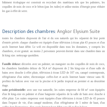
bâtiment écologique est construit en recyclant des matériaux tels que les palmiers, les
coquilles de noix de coco et le béton (pas les tuiles) et utilise moins d'énergie pour réduire
les gaz à effet de serre.
Description des chambres:
Angkor Elysium Suite
toutes les chambres disposent de l'air et du son naturels qui les séparent de leur porte
d'entrée privée. chaque chambre est équipée d'une télévision à écran plat 43 pouces et d'un
accès Internet haut débit. Le wifi est disponible dans tous les domaines, y compris les
chambres, et est gratuit. au moins 2 personnes peuvent dormir dans une chambre dans un
lit king size. nettoyage quotidien.
Famille deluxe:
décorées avec un palmier, un manguier ou des coquilles de noix de coco,
les chambres familiales deluxe de 56,4 m² disposent de 2 lits king-size et d'une salle de
bains avec douche à effet pluie, télévision à écran LED de 107 cm, canapé contemporain,
réfrigérateur d'un mètre, électronique coffre-fort et accès Internet haute vitesse sans fil.
profitez du balcon avec vue sur la piscine et le jardin tropical au premier et au deuxième
étage.
suite présidentielle:
avec une vue naturelle, les suites empereur de 84 m² sont équipées
d'un lit king-size en palmier et d'une baignoire séparées de la salle de bain avec douche à
effet pluie. Les suites empereur sont équipées d'une télévision à écran LED de 43 pouces
dans l'espace de vie, d'un canapé moderne, d'un réfrigérateur de 1 mètre de haut, d'un