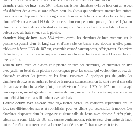
coffre-fort électronique, d'un accès Internet haut débit sans fil et d'un balcon.
chambre twin de luxe:
avec 56.4 mètres carrés, les chambres twin de luxe ont un aspect
très différent des autres et sont idéales pour les clients qui souhaitent amener leur enfant.
Ces chambres disposent d'un lit king-size et d'une salle de bains avec douche à effet pluie,
d'une télévision à écran LED de 43 pouces, d'un canapé contemporain, d'un réfrigérateur
d'un mètre de haut, d'un coffre-fort électronique et d'un accès haut débit à Internet sans fil.
balcon avec air frais et vue sur la piscine.
chambre king de luxe:
avec 56,4 mètres carrés, les chambres de luxe avec vue sur la
piscine disposent d'un lit king-size et d'une salle de bains avec douche à effet pluie,
télévision à écran LED de 107 cm, ensemble canapé contemporain, réfrigérateur d'un mètre
de hauteur, coffre-fort électronique et connexion Internet haut débit sans fil accès. balcon
avec air frais.
seuil de luxe:
avec les plantes et la piscine en face des chambres, les chambres de luxe
avec jardin au bord de la piscine sont conçues pour les clients qui veulent être au rez-de-
chaussée et aimer les jardins ou les fleurs tropicales. À quelques pas du jardin, les
chambres de luxe avec jardin au bord de la piscine comprennent un lit king-size et une salle
de bain avec douche à effet pluie, une télévision à écran LED de 107 cm, un canapé
contemporain, un réfrigérateur de 1 mètre de haut, un coffre-fort électronique et un accès
haut débit à Internet sans fil. balcon avec air frais.
Double deluxe avec balcon:
avec 56,4 mètres carrés, les chambres supérieures ont un
look très différent des autres et sont idéales pour les clients qui veulent fuir le monde. Ces
chambres disposent d'un lit king-size et d'une salle de bains avec douche à effet pluie,
télévision à écran LED de 107 cm, canapé contemporain, réfrigérateur d'un mètre de haut,
coffre-fort électronique et accès à Internet haut débit sans fil. balcon avec air frais.