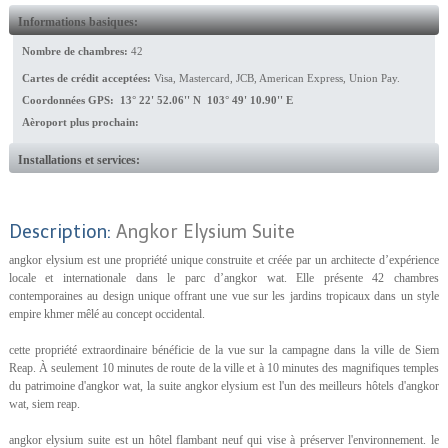
Informations basiques:
Nombre de chambres:
42
Cartes de crédit acceptées:
Visa, Mastercard, JCB, American Express, Union Pay.
Coordonnées GPS: 13° 22' 52.06'' N 103° 49' 10.90'' E
Aèroport plus prochain:
Installations et services:
Description:
Angkor Elysium Suite
angkor elysium est une propriété unique construite et créée par un architecte d’expérience
locale et internationale dans le parc d’angkor wat. Elle présente 42 chambres
contemporaines au design unique offrant une vue sur les jardins tropicaux dans un style
empire khmer mêlé au concept occidental.
cette propriété extraordinaire bénéficie de la vue sur la campagne dans la ville de Siem
Reap. À seulement 10 minutes de route de la ville et à 10 minutes des magnifiques temples
du patrimoine d'angkor wat, la suite angkor elysium est l'un des meilleurs hôtels d'angkor
wat, siem reap.
angkor elysium suite est un hôtel flambant neuf qui vise à préserver l'environnement. le