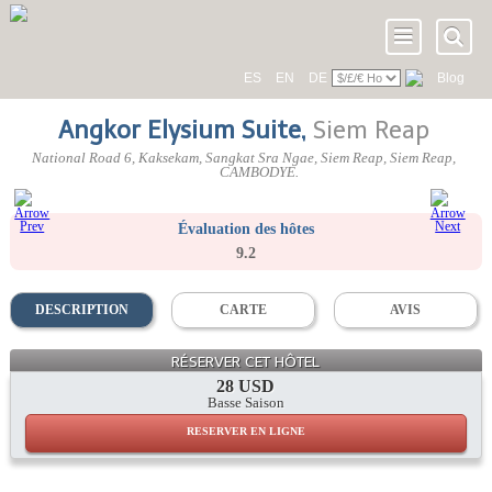
ES
EN
DE
Blog
Angkor Elysium Suite
,
Siem Reap
National Road 6, Kaksekam, Sangkat Sra Ngae
, Siem Reap,
Siem Reap
,
CAMBODYE
.
Évaluation des hôtes
9.2
DESCRIPTION
CARTE
AVIS
RÉSERVER CET HÔTEL
28 USD
Basse Saison
RESERVER EN LIGNE