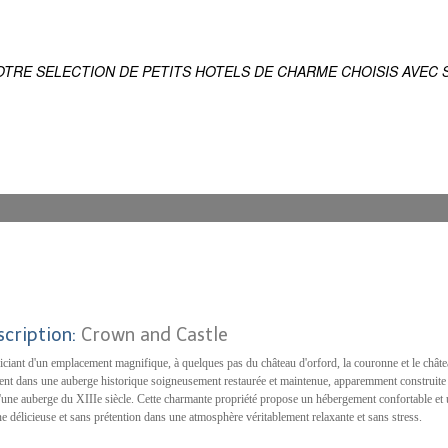
ES
IQUE DU MONDE
OTRE SELECTION DE PETITS HOTELS DE CHARME CHOISIS AVEC S
scription:
Crown and Castle
iciant d'un emplacement magnifique, à quelques pas du château d'orford, la couronne et le châte
ent dans une auberge historique soigneusement restaurée et maintenue, apparemment construite 
d'une auberge du XIIIe siècle. Cette charmante propriété propose un hébergement confortable et
ne délicieuse et sans prétention dans une atmosphère véritablement relaxante et sans stress.