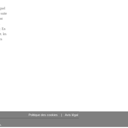
equel
 suite
nt
s
r. En
. les
es
Politique des cookies
|
Avis légal
s.