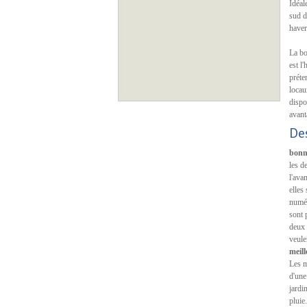
Idéal
sud d
haver
La bo
est l
préte
locau
dispo
avant
De
bonn
les d
l'ava
elles
numér
sont 
deux 
veule
meil
Les m
d'une
jardi
pluie