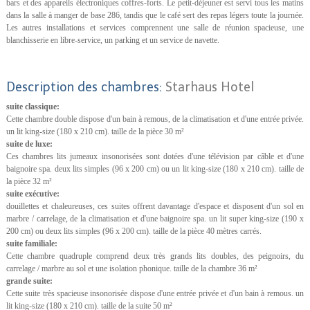
bars et des appareils électroniques coffres-forts. Le petit-déjeuner est servi tous les matins
dans la salle à manger de base 286, tandis que le café sert des repas légers toute la journée.
Les autres installations et services comprennent une salle de réunion spacieuse, une
blanchisserie en libre-service, un parking et un service de navette.
Description des chambres:
Starhaus Hotel
suite classique:
Cette chambre double dispose d'un bain à remous, de la climatisation et d'une entrée privée.
un lit king-size (180 x 210 cm). taille de la pièce 30 m²
suite de luxe:
Ces chambres lits jumeaux insonorisées sont dotées d'une télévision par câble et d'une
baignoire spa. deux lits simples (96 x 200 cm) ou un lit king-size (180 x 210 cm). taille de
la pièce 32 m²
suite exécutive:
douillettes et chaleureuses, ces suites offrent davantage d'espace et disposent d'un sol en
marbre / carrelage, de la climatisation et d'une baignoire spa. un lit super king-size (190 x
200 cm) ou deux lits simples (96 x 200 cm). taille de la pièce 40 mètres carrés.
suite familiale:
Cette chambre quadruple comprend deux très grands lits doubles, des peignoirs, du
carrelage / marbre au sol et une isolation phonique. taille de la chambre 36 m²
grande suite:
Cette suite très spacieuse insonorisée dispose d'une entrée privée et d'un bain à remous. un
lit king-size (180 x 210 cm). taille de la suite 50 m²