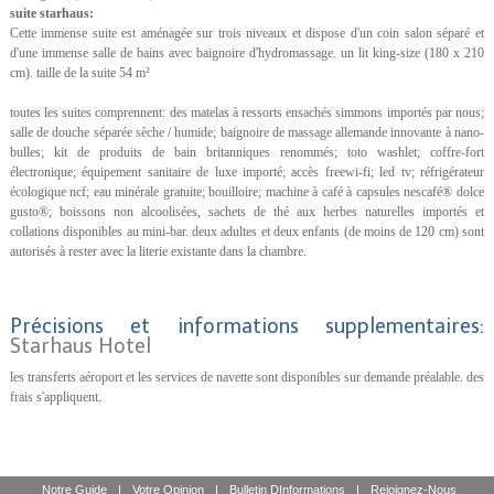
suite starhaus:
Cette immense suite est aménagée sur trois niveaux et dispose d'un coin salon séparé et
d'une immense salle de bains avec baignoire d'hydromassage. un lit king-size (180 x 210
cm). taille de la suite 54 m²
toutes les suites comprennent: des matelas à ressorts ensachés simmons importés par nous;
salle de douche séparée sèche / humide; baignoire de massage allemande innovante à nano-
bulles; kit de produits de bain britanniques renommés; toto washlet; coffre-fort
électronique; équipement sanitaire de luxe importé; accès freewi-fi; led tv; réfrigérateur
écologique ncf; eau minérale gratuite; bouilloire; machine à café à capsules nescafé® dolce
gusto®; boissons non alcoolisées, sachets de thé aux herbes naturelles importés et
collations disponibles au mini-bar. deux adultes et deux enfants (de moins de 120 cm) sont
autorisés à rester avec la literie existante dans la chambre.
Précisions et informations supplementaires:
Starhaus Hotel
les transferts aéroport et les services de navette sont disponibles sur demande préalable. des
frais s'appliquent.
Notre Guide
|
Votre Opinion
|
Bulletin DInformations
|
Rejoignez-Nous