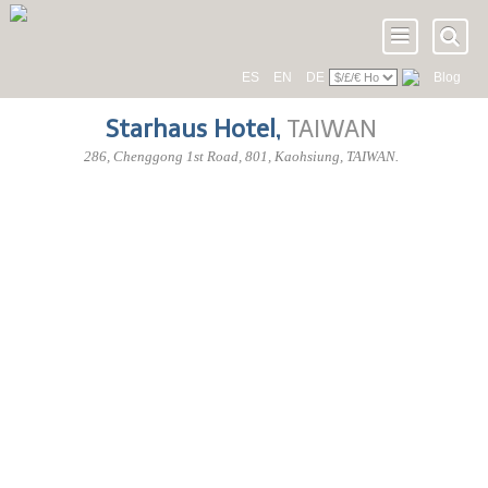
ES
EN
DE
Blog
Starhaus Hotel
,
TAIWAN
286, Chenggong 1st Road
,
801
, Kaohsiung,
TAIWAN
.