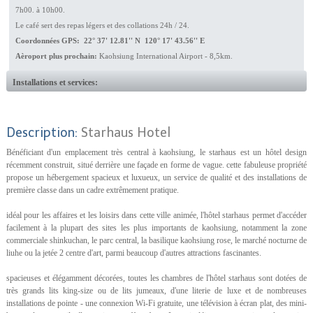
7h00. à 10h00.
Le café sert des repas légers et des collations 24h / 24.
Coordonnées GPS: 22° 37' 12.81'' N 120° 17' 43.56'' E
Aèroport plus prochain:
Kaohsiung International Airport - 8,5km.
Installations et services:
Description:
Starhaus Hotel
Bénéficiant d'un emplacement très central à kaohsiung, le starhaus est un hôtel design
récemment construit, situé derrière une façade en forme de vague. cette fabuleuse propriété
propose un hébergement spacieux et luxueux, un service de qualité et des installations de
première classe dans un cadre extrêmement pratique.
idéal pour les affaires et les loisirs dans cette ville animée, l'hôtel starhaus permet d'accéder
facilement à la plupart des sites les plus importants de kaohsiung, notamment la zone
commerciale shinkuchan, le parc central, la basilique kaohsiung rose, le marché nocturne de
liuhe ou la jetée 2 centre d'art, parmi beaucoup d'autres attractions fascinantes.
spacieuses et élégamment décorées, toutes les chambres de l'hôtel starhaus sont dotées de
très grands lits king-size ou de lits jumeaux, d'une literie de luxe et de nombreuses
installations de pointe - une connexion Wi-Fi gratuite, une télévision à écran plat, des mini-