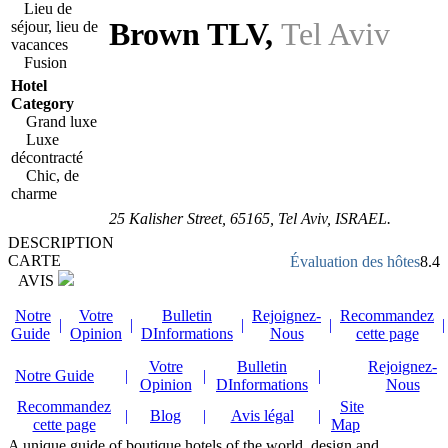
Lieu de
Brown TLV
,
Tel Aviv
séjour, lieu de
vacances
Fusion
Hotel
Category
Grand luxe
Luxe
décontracté
Chic, de
charme
25 Kalisher Street
,
65165
, Tel Aviv,
ISRAEL
.
DESCRIPTION
CARTE
Évaluation des hôtes
8.4
AVIS
Notre
Votre
Bulletin
Rejoignez-
Recommandez
|
|
|
|
|
Guide
Opinion
DInformations
Nous
cette page
Votre
Bulletin
Rejoignez-
Notre Guide
|
|
|
Opinion
DInformations
Nous
Recommandez
Site
|
Blog
|
Avis légal
|
cette page
Map
A unique guide of boutique hotels of the world, design and