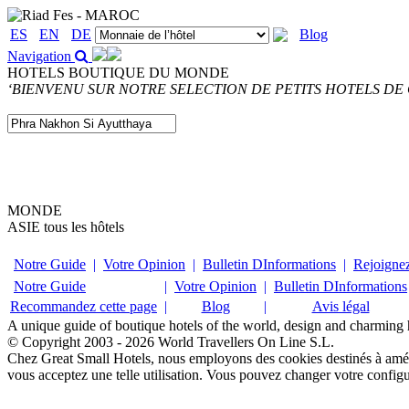
ES
EN
DE
Blog
Navigation
HOTELS BOUTIQUE DU MONDE
‘BIENVENU SUR NOTRE SELECTION DE PETITS HOTELS DE 
MONDE
ASIE
tous les hôtels
Notre Guide
|
Votre Opinion
|
Bulletin DInformations
|
Rejoigne
Notre Guide
|
Votre Opinion
|
Bulletin DInformations
Recommandez cette page
|
Blog
|
Avis légal
A unique guide of boutique hotels of the world, design and charming ho
© Copyright 2003 - 2026 World Travellers On Line S.L.
Chez Great Small Hotels, nous employons des cookies destinés à amélio
vous acceptez une telle utilisation. Vous pouvez changer votre config