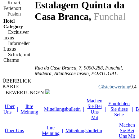
Estalagem Quinta da
Kurart,
Ferienort
Casa Branca
,
Funchal
Fusion
Hotel
Category
Exclusiver
luxus
Informeller
Luxus
Schick, mit
Charme
Rua da Casa Branca, 7
,
9000-288
, Funchal,
Madeira
,
Atlantische Inseln
,
PORTUGAL
.
ÜBERBLICK
KARTE
Gästebewertung
9.4
BEWERTUNGEN
Machen
Empfehlen
Über
Ihre
Sie Bei
|
|
Mitteilungsbulletin
|
|
Sie diese
|
B
Uns
Meinung
Uns
Seite
Mit
Machen
Ihre
Über Uns
|
|
Mitteilungsbulletin
|
Sie Bei
Meinung
Uns Mit