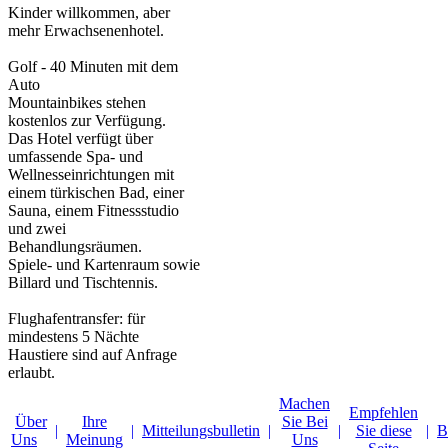
Kinder willkommen, aber
mehr Erwachsenenhotel.
Golf - 40 Minuten mit dem
Auto
Mountainbikes stehen
kostenlos zur Verfügung.
Das Hotel verfügt über
umfassende Spa- und
Wellnesseinrichtungen mit
einem türkischen Bad, einer
Sauna, einem Fitnessstudio
und zwei
Behandlungsräumen.
Spiele- und Kartenraum sowie
Billard und Tischtennis.
Flughafentransfer: für
mindestens 5 Nächte
Haustiere sind auf Anfrage
erlaubt.
Machen
Empfehlen
Über
Ihre
Sie Bei
|
|
Mitteilungsbulletin
|
|
Sie diese
|
B
Uns
Meinung
Uns