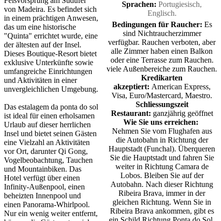
Felsvorsprung am Südufer
Sprachen:
Portugiesisch,
von Madeira. Es befindet sich
Englisch.
in einem prächtigen Anwesen,
Bedingungen für Raucher:
Es
das um eine historische
sind Nichtraucherzimmer
"Quinta" errichtet wurde, eine
verfügbar. Rauchen verboten, aber
der ältesten auf der Insel.
alle Zimmer haben einen Balkon
Dieses Boutique-Resort bietet
oder eine Terrasse zum Rauchen.
exklusive Unterkünfte sowie
viele Außenbereiche zum Rauchen.
umfangreiche Einrichtungen
Kredikarten
und Aktivitäten in einer
akzeptiert:
American Express,
unvergleichlichen Umgebung.
Visa, Euro/Mastercard, Maestro.
Schliessungszeit
Das estalagem da ponta do sol
Restaurant:
ganzjährig geöffnet
ist ideal für einen erholsamen
Wie Sie uns erreichen:
Urlaub auf dieser herrlichen
Nehmen Sie vom Flughafen aus
Insel und bietet seinen Gästen
die Autobahn in Richtung der
eine Vielzahl an Aktivitäten
Hauptstadt (Funchal). Überqueren
vor Ort, darunter Qi Gong,
Sie die Hauptstadt und fahren Sie
Vogelbeobachtung, Tauchen
weiter in Richtung Camara de
und Mountainbiken. Das
Lobos. Bleiben Sie auf der
Hotel verfügt über einen
Autobahn. Nach dieser Richtung
Infinity-Außenpool, einen
Ribeira Brava, immer in der
beheizten Innenpool und
gleichen Richtung. Wenn Sie in
einen Panorama-Whirlpool.
Ribeira Brava ankommen, gibt es
Nur ein wenig weiter entfernt,
ein Schild Richtung Ponta do Sol.