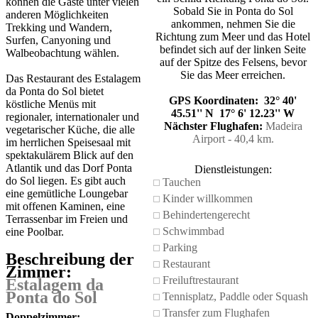
können die Gäste unter vielen
Sobald Sie in Ponta do Sol
anderen Möglichkeiten
ankommen, nehmen Sie die
Trekking und Wandern,
Richtung zum Meer und das Hotel
Surfen, Canyoning und
befindet sich auf der linken Seite
Walbeobachtung wählen.
auf der Spitze des Felsens, bevor
Sie das Meer erreichen.
Das Restaurant des Estalagem
da Ponta do Sol bietet
GPS Koordinaten: 32° 40'
köstliche Menüs mit
45.51'' N 17° 6' 12.23'' W
regionaler, internationaler und
Nächster Flughafen:
Madeira
vegetarischer Küche, die alle
Airport - 40,4 km.
im herrlichen Speisesaal mit
spektakulärem Blick auf den
Atlantik und das Dorf Ponta
Dienstleistungen:
do Sol liegen. Es gibt auch
Tauchen
eine gemütliche Loungebar
Kinder willkommen
mit offenen Kaminen, eine
Behindertengerecht
Terrassenbar im Freien und
Schwimmbad
eine Poolbar.
Parking
Beschreibung der
Restaurant
Zimmer:
Freiluftrestaurant
Estalagem da
Ponta do Sol
Tennisplatz, Paddle oder Squash
Transfer zum Flughafen
Doppelzimmer: