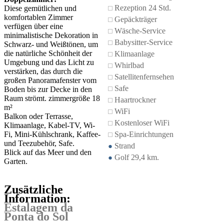
Rezeption 24 Std.
Diese gemütlichen und
komfortablen Zimmer
Gepäckträger
verfügen über eine
Wäsche-Service
minimalistische Dekoration in
Babysitter-Service
Schwarz- und Weißtönen, um
die natürliche Schönheit der
Klimaanlage
Umgebung und das Licht zu
Whirlbad
verstärken, das durch die
Satellitenfernsehen
großen Panoramafenster vom
Safe
Boden bis zur Decke in den
Raum strömt. zimmergröße 18
Haartrockner
m²
WiFi
Balkon oder Terrasse,
Kostenloser WiFi
Klimaanlage, Kabel-TV, Wi-
Fi, Mini-Kühlschrank, Kaffee-
Spa-Einrichtungen
und Teezubehör, Safe.
Strand
Blick auf das Meer und den
Golf 29,4 km.
Garten.
Zusätzliche
Information:
Estalagem da
Ponta do Sol