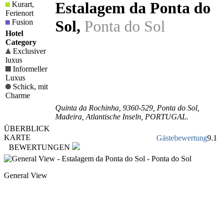
Estalagem da Ponta do
Kurart,
Ferienort
Sol
,
Ponta do Sol
Fusion
Hotel
Category
Exclusiver
luxus
Informeller
Luxus
Schick, mit
Charme
Quinta da Rochinha
,
9360-529
, Ponta do Sol,
Madeira
,
Atlantische Inseln
,
PORTUGAL
.
ÜBERBLICK
KARTE
Gästebewertung
9.1
BEWERTUNGEN
General View