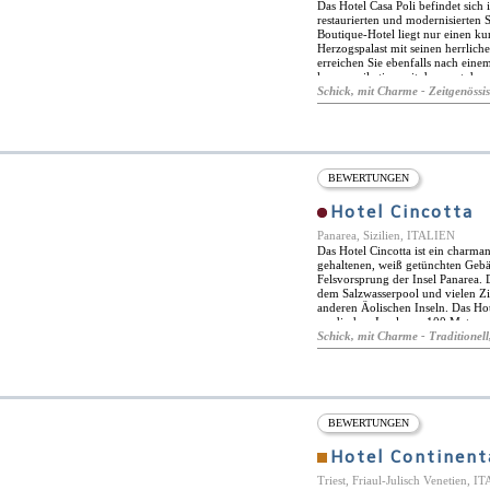
Das Hotel Casa Poli befindet sich
restaurierten und modernisierten 
Boutique-Hotel liegt nur einen k
Herzogspalast mit seinen herrlic
erreichen Sie ebenfalls nach eine
kommunikation mit dem rest der r
kilometer entfernt. Das Hotel Cas
Schick, mit Charme - Zeitgenössi
erkunden. Sehenswürdigkeiten und
Mincio und die charmante Renaiss
des europäischen Eurovelo-Netzw
ist, die die Gegend um das Po-Tal
minimalistischen Stil eingerichtet
angenehmen und lohnenden Aufen
BEWERTUNGEN
Leseraum, ein Innenhofgarten und
Konferenzen, Präsentationen und 
Hotel Cincotta
eleganten Loungebar, in der jeden
Panarea, Sizilien, ITALIEN
Das Hotel Cincotta ist ein charma
gehaltenen, weiß getünchten Gebä
Felsvorsprung der Insel Panarea. D
dem Salzwasserpool und vielen Zi
anderen Äolischen Inseln. Das Hote
modischen Insel, nur 100 Meter v
kostenlosen Gepäcktransfer für d
Schick, mit Charme - Traditionell,
sind kristallklar und machen das T
Insel gibt es mehrere Tauchschul
des Hotel Cincotta sind kühl und 
eingerichtet. Die Zimmer sind kli
Annehmlichkeiten wie Flachbild-
Zimmer verfügen über ein eigene
BEWERTUNGEN
Zustellbetten oder Babybetten k
Hotel Continent
Triest, Friaul-Julisch Venetien, 