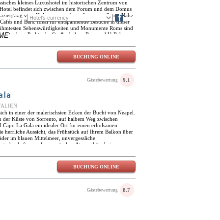
assisches kleines Luxushotel im historischen Zentrum von
-Hotel befindet sich zwischen dem Forum und dem Domus
paziergang vom Kolosseum entfernt. In unmittelbarer Nähe
EN
FR
Blog
 Cafés und Bars. Ideal für entspannende Besuche in dieser
berühmtesten Sehenswürdigkeiten und Monumente Roms sind
ME’
 erreichen. Praktische Straßenbahn-, Bus- und U-Bahn-
bindungen zum Rest der Stadt und der Großregion. Das
a, Rom, ist modern und schick mit einer privaten Sammlung
nstwerke, die die Wände aufwerten. Die Zimmer sind
BUCHUNG ONLINE
ber Internetzugang, Klimaanlage und luxuriöse
anten Doppelzimmern, der eleganten Lounge-Bar, dem Essen
um und dem Fitnessraum im Freien bietet das Hotel Capo
ren Aufenthalt in der italienischen Hauptstadt Rom zu
9.1
Gästebewertung
ala
ITALIEN
ich in einer der malerischsten Ecken der Bucht von Neapel.
n der Küste von Sorrento, auf halbem Weg zwischen
l Capo La Gala ein idealer Ort für einen erholsamen
ie herrliche Aussicht, das Frühstück auf Ihrem Balkon über
er im blauen Mittelmeer, unvergessliche
märchenhaften und romantischen Atmosphäre bei.
BUCHUNG ONLINE
8.7
Gästebewertung