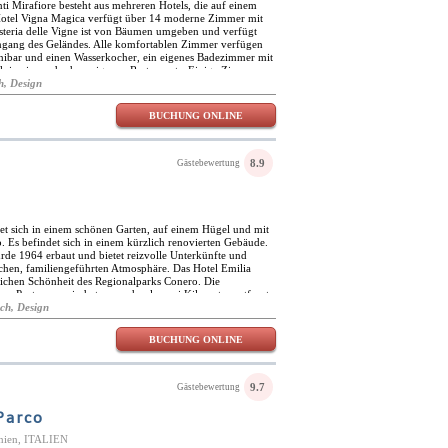
ti Mirafiore besteht aus mehreren Hotels, die auf einem
Hotel Vigna Magica verfügt über 14 moderne Zimmer mit
esteria delle Vigne ist von Bäumen umgeben und verfügt
ngang des Geländes. Alle komfortablen Zimmer verfügen
nibar und einen Wasserkocher, ein eigenes Badezimmer mit
k in einem der hauseigenen Restaurants. Einige Zimmer
 Schlafbereich oder ein Badezimmer mit offenem Schnitt.
h, Design
icaa verfügen über einen kleinen Teetisch und einige
der eine Terrasse. Es gibt verschiedene gastronomische
BUCHUNG ONLINE
d ein Businesscenter für Meetings und Events sowie
schäft mit regionalen Produkten. Besuchen Sie die
nhöfe und die gepflegten Rasenflächen und entdecken Sie
n dieser ländlichen Umgebung.
8.9
Gästebewertung
det sich in einem schönen Garten, auf einem Hügel und mit
. Es befindet sich in einem kürzlich renovierten Gebäude.
de 1964 erbaut und bietet reizvolle Unterkünfte und
chen, familiengeführten Atmosphäre. Das Hotel Emilia
lichen Schönheit des Regionalparks Conero. Die
on Portonovo sind etwas mehr als zwei Kilometer entfernt.
Hafen, dem spektakulären Bogen des Trajan und den
sch, Design
elen an der Adria erreichen Sie nach gut einer
otel eine Oase der Ruhe und bietet einen spektakulären Blick
BUCHUNG ONLINE
gehobene Restaurant des Hotels Emilia serviert köstliche
dukte. Hier werden moderne Elemente mit traditionellen
iert, die von Generationen derselben Familie
iten können Sie im elegant eingerichteten Essbereich, der
9.7
Gästebewertung
im Freien im Pavillon genießen. In den wunderschönen
 in den Frühjahrs- und Sommermonaten zeitgenössische
Parco
rnational anerkannten Künstlern veranstaltet.
anien, ITALIEN