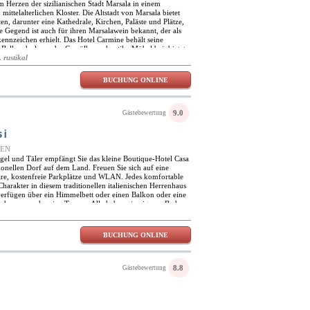
m Herzen der sizilianischen Stadt Marsala in einem
ttelalterlichen Kloster. Die Altstadt von Marsala bietet
en, darunter eine Kathedrale, Kirchen, Paläste und Plätze,
ie Gegend ist auch für ihren Marsalawein bekannt, der als
kennzeichen erhielt. Das Hotel Carmine behält seine
 Balkendecken oder Gewölbe und antike Möbel bei, bietet
e Hotelzimmer sind traditionell eingerichtet und bieten
 rustikal
, darunter Klimaanlage, WLAN, Flachbildfernseher,
erfügen über einen Balkon mit Aussicht. Die Junior Suite
BUCHUNG ONLINE
 und einen Whirlpool. Dieses kleine Luxushotel garantiert
 Aufenthalt. Es bietet einen ruhigen Innenhof und einen
as Hotel serviert jeden Morgen ein herzhaftes englisches
er genießen können. Das hotel carmine bietet auch
9.0
Gästebewertung
nderungen und kann im voll ausgestatteten
Geschäftstreffen abhalten.
si
IEN
gel und Täler empfängt Sie das kleine Boutique-Hotel Casa
ionellen Dorf auf dem Land. Freuen Sie sich auf eine
re, kostenfreie Parkplätze und WLAN. Jedes komfortable
harakter in diesem traditionellen italienischen Herrenhaus
verfügen über ein Himmelbett oder einen Balkon oder eine
adewanne oder eine Treppe. Alle haben ein eigenes Bad
e Lobby befindet sich auf einem Hügel hinter der hübschen
ßenseite und wirkt mit ihrer Treppe, den hohen Fenstern
. Setzen Sie sich auf die Außenterrasse auf der Rückseite
BUCHUNG ONLINE
die Felder und Weinberge. Genießen Sie den gemütlichen
 Gewölbedecke. Gerne helfen sie bei der Organisation von
n Sie die Gegend mit dem Auto und entdecken Sie so viele
8.8
Gästebewertung