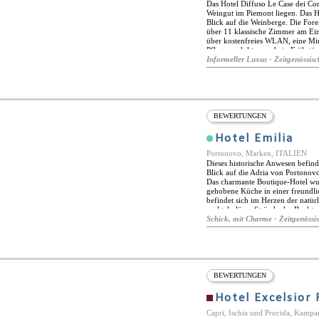
Das Hotel Diffuso Le Case dei Con
Weingut im Piemont liegen. Das 
Blick auf die Weinberge. Die For
über 11 klassische Zimmer am Ei
über kostenfreies WLAN, eine Mi
Pflegeprodukten und ein Frühstüc
verfügen über eine Badewanne im
Informeller Luxus - Zeitgenössisc
Die Superior-Zimmer im Vigna Mag
Außenbereiche wie einen Balkon o
Einrichtungen vor Ort, ein Spa un
historische Weinkeller und ein Ge
Weinberge, die weitläufigen Inne
die Welt des Essens und Essens i
BEWERTUNGEN
Hotel Emilia
Portonovo, Marken, ITALIEN
Dieses historische Anwesen befin
Blick auf die Adria von Portonovo
Das charmante Boutique-Hotel wur
gehobene Küche in einer freundli
befindet sich im Herzen der natür
spektakulären Strände der Bucht v
Ancona mit seinem geschäftigen 
Schick, mit Charme - Zeitgenössi
Fährverbindungen zu unzähligen Zi
Viertelstunde. Trotzdem ist das H
auf die Bucht und die Adria. Das 
italienische Küche und Markenpro
Fertigkeiten und Rezepten kombin
weitergegeben werden. Ihre Mahlze
BEWERTUNGEN
auch eine Kunstgalerie ist, oder 
Gärten des Hotels Emilia werden
Hotel Excelsior 
Jazzkonzerte mit national und inte
Capri, Ischia und Procida, Kamp