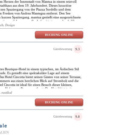
 im Herzen der Innenstadt von Mantua in einem reizvoll
Stadthaus aus dem 19. Jahrhundert. Dieses luxuriöse
urzen Spaziergang von der Piazza Sordello und dem
hen Fresken von Andrea Mantegna entfernt. Den See
m kurzen Spaziergang. mantua genießt eine ausgezeichnete
egion und der verona flughafen ist etwas mehr als 32
a Poli ist ideal gelegen, um diese wunderschöne Region zu
sch, Design
 Attraktionen in der Nähe von Mantua sind der Fluss
ance-Stadt Sabbioneta. Das Hotel befindet sich in der Nähe
BUCHUNG ONLINE
erks (EV7 und EV8), das Teil des Netzes neuer Radwege
 durchqueren. Das Hotel ist in einem modernen,
 und bietet alle Einrichtungen und Komfort für einen
thalt. Zu den Gemeinschaftsräumen gehören ein
9.3
Gästebewertung
 zwei voll ausgestattete Tagungsräume für erfolgreiche
Veranstaltungen. Cocktails und Snacks genießen Sie in der
 Morgen ein typisch italienisches Frühstück serviert wird.
ntes Boutique-Hotel in einem typischen, im Äolischen Stil
ude. Es genießt eine spektakuläre Lage auf einem
as Hotel Cincotta bietet seinen Gästen von seiner Terrasse,
mmern aus einen herrlichen Blick auf Stromboli und die
l Cincotta ist ideal für einen Besuch dieser kleinen,
om Hafen von Panarea entfernt. Das Hotel bietet einen
ie Gäste. Die smaragdgrünen Gewässer um diese Vulkaninsel
 rustikal
auchen zu einer beliebten Aktivität für Besucher. Auf der
en und Ausrüstungsverleih. Die 29 komfortablen Zimmer
BUCHUNG ONLINE
luftig mit natürlichen Stoffen und edlen Holzmöbeln
matisiert und verfügen über eine Reihe moderner
Sat-TVs, WLAN-Internetzugang, Minibar und Safe. Alle
s Bad mit kostenlosen Pflegeprodukten und Bademänteln.
9.0
Gästebewertung
önnen auf Anfrage in den Zimmern hinzugefügt werden.
ale
ITALIEN