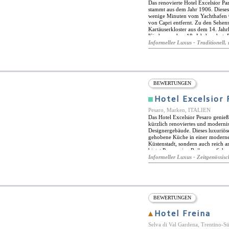
Das renovierte Hotel Excelsior Parc
stammt aus dem Jahr 1906. Dieses 
wenige Minuten vom Yachthafen 
von Capri entfernt. Zu den Sehen
Kartäuserkloster aus dem 14. Jahr
Kirche aus dem 18. Jahrhundert. 
Shuttleservice nach Capri und zu
Informeller Luxus - Traditionell, 
komfortable Eleganz und verfüge
und Smart-TV. Die meisten Zimme
Hotelgarten. Das Frühstück wird 
verfügen über einen eigenen Whir
gehören ein dachgarten mit blick 
sowie ein hydro-massage-pool mit 
BEWERTUNGEN
Aktivitäten wie Kochkurse, Trekk
festliche Anlässe von bis zu 30 P
Hotel Excelsior 
Pesaro, Marken, ITALIEN
Das Hotel Excelsior Pesaro genieß
kürzlich renoviertes und moderni
Designergebäude. Dieses luxuriös
gehobene Küche in einer modernen
Küstenstadt, sondern auch reich a
bietet Pesaro eine Reihe von Seh
Ducale aus dem 15. Jahrhundert u
Informeller Luxus - Zeitgenössisc
Gioachino Rossini beherbergt he
gewidmet ist. Das Opernfestival Ro
die die nähere Umgebung erkunden
Sehenswürdigkeiten und Attraktio
Monte San Bartolo und die fantasti
Pesaro beherbergt das Restaurant
BEWERTUNGEN
mit frischen Meeresfrüchten, erl
zubereiten. Das Bistro bietet meh
Hotel Freina
Loungebar mit Snacks und Cocktai
Spa- und Wellnesscenter nutzen, 
Selva di Val Gardena, Trentino-S