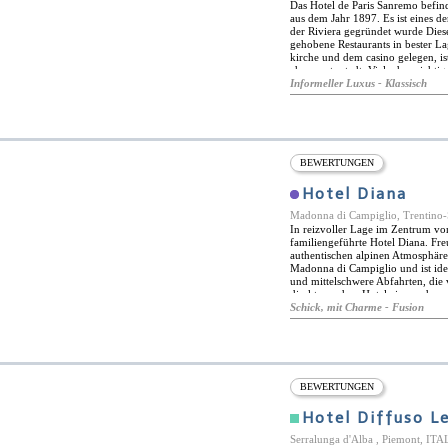
Service sorgen für fantastische k
Das Hotel de Paris Sanremo befind
aus dem Jahr 1897. Es ist eines d
der Riviera gegründet wurde Diese
gehobene Restaurants in bester La
kirche und dem casino gelegen, ist
charmante stadt. Viele der wicht
bequem zu erreichen. Die Hauptei
Informeller Luxus - Klassisch
Schritte entfernt. Nur einen Stei
Arrangement mit einem privaten B
Sonnenschirme sowie einen Barser
Besucher den neu eingeweihten G
Mare und Ospedaletti entlang der
Hotel gemietet werden. Das Restaur
BEWERTUNGEN
im obersten Stockwerk des Hotels 
bieten der Chefkoch und sein Team
Hotel Diana
dei Fiori. Hier werden köstliche M
ligurische Küche sowie französisc
Madonna di Campiglio, Trentino-
Schwerpunkt liegt auf hochwertig
In reizvoller Lage im Zentrum vo
familiengeführte Hotel Diana. Fre
authentischen alpinen Atmosphäre.
Madonna di Campiglio und ist idea
und mittelschwere Abfahrten, die 
direkt vor dem Hotel ein- und aus
für die Ausrüstung der Gäste. La
Schick, mit Charme - Fusion
Carlo Magno möglich. Im Sommer 
darunter Wandern und Bergsteige
einen eleganten Speisesaal aus Ki
Menüs auf der Grundlage traditione
weitere möglichkeit ist die stube 
speisen zur verfügung steht, währ
BEWERTUNGEN
weinkeller genießen können. gäste
etage nutzen, das eine herrliche au
Hotel Diffuso Le
Reihe von Einrichtungen und Diens
und ein türkisches Bad.
Serralunga d'Alba , Piemont, IT