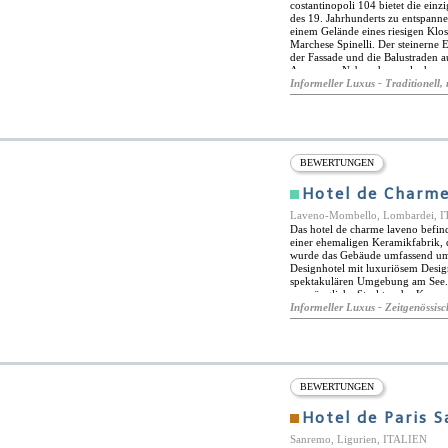
prächtigen, mit Marmor gekleide
costantinopoli 104 bietet die ein
Badewannen, Bademäntel und koste
des 19. Jahrhunderts zu entspannen
einem Gelände eines riesigen Klos
Marchese Spinelli. Der steinerne
der Fassade und die Balustraden 
Anwesens. Neben dem polychrome
jahrhundertealten Bäumen, ist de
Informeller Luxus - Traditionell, 
Neapel. Unter einem alten steiner
Verfügung.
BEWERTUNGEN
Hotel de Charm
Laveno-Mombello, Lombardei, 
Das hotel de charme laveno befin
einer ehemaligen Keramikfabrik, 
wurde das Gebäude umfassend umge
Designhotel mit luxuriösem Desi
spektakulären Umgebung am See.
ursprüngliche Struktur der Kerami
vielen einzigartigen Funktionen, 
Informeller Luxus - Zeitgenössisc
erinnert auch an die geschichte d
restaurant richard-ginori-gericht
illustrative tafeln gezeigt werden.
Outdoor-Aktivitäten am und um de
Wassersportarten, Paragliding, W
Außenpool bietet das Hotel einen
BEWERTUNGEN
Solarium, Saunen und einem voll a
Restaurant antica ceramica, das s
Hotel de Paris 
Einheimischen und Gästen entwicke
Atmosphäre am See. Liebe zum Det
Sanremo, Ligurien, ITALIEN