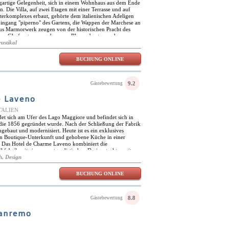
ten Badezimmer verfügen über Duschen und / oder
zigartige Gelegenheit, sich in einem Wohnhaus aus dem Ende
nlose Toilettenartikel.
. Die Villa, auf zwei Etagen mit einer Terrasse und auf
terkomplexes erbaut, gehörte dem italienischen Adeligen
 Eingang "piperno" des Gartens, die Wappen der Marchese an
aus Marmorwerk zeugen von der historischen Pracht des
n Glasfenster, umgeben von Blumenbeeten und
r Garten eine Oase der Ruhe im historischen Zentrum von
rustikal
nen Eingangsbereich steht den Gästen ein kleiner Pool zur
BUCHUNG ONLINE
9.2
Gästebewertung
e Laveno
ITALIEN
det sich am Ufer des Lago Maggiore und befindet sich in
die 1856 gegründet wurde. Nach der Schließung der Fabrik
baut und modernisiert. Heute ist es ein exklusives
gn Boutique-Unterkunft und gehobene Küche in einer
 Das Hotel de Charme Laveno kombiniert die
kfabrik mit einer avantgardistischen Designstruktur mit
darunter ein spektakulärer Pool auf dem Dach. das hotel
h, Design
er keramikproduktion in vielen bereichen, wobei im
e verwendet werden und in vielen ecken des hotels
BUCHUNG ONLINE
 Mit herrlichem Seeblick ist das Hotel ideal für viele
n See gelegen, darunter eine Vielzahl von
andern, Radfahren und Golf. Neben dem beheizten
 exklusiven Spa- und Wellnessbereich mit Whirlpool,
8.8
Gästebewertung
usgestatteten Techno-Fitnessbereich. Das hoteleigene
ich schnell zu einem beliebten Gourmet-Favoriten bei
Sanremo
lt, bietet gehobene Küche in einer einzigartigen
ail, Leidenschaft für Essen und diskreten, einladenden