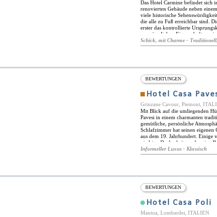
Das Hotel Carmine befindet sich i
renovierten Gebäude neben einem mi
viele historische Sehenswürdigkeit
die alle zu Fuß erreichbar sind. D
erster das kontrollierte Ursprungs
ursprünglichen Eigenschaften wie
jedoch auch modernen Komfort. Di
Schick, mit Charme - Traditionell,
eine Reihe von Annehmlichkeiten
Minibars und Safes. Die Zimmer v
verfügt über eine eigene Terrasse
seinen Gästen einen entspannenden
Massageservice in den Zimmern. D
Frühstück, das Sie in Ihrem Zimm
BEWERTUNGEN
Einrichtungen für Gäste mit Behi
Konferenzzentrum Bankette sowie 
Hotel Casa Pave
Grinzane Cavour, Piemont, ITAL
Mit Blick auf die umliegenden Hü
Pavesi in einem charmanten tradit
gemütliche, persönliche Atmosphä
Schlafzimmer hat seinen eigenen C
aus dem 19. Jahrhundert. Einige 
niedrige Dachschräge oder eine B
und sogar einen Wasserkocher. Di
Informeller Luxus - Klassisch
Fassade und dem Eingang zur Stra
und den Korbmöbeln offen und hell
und genießen Sie den Blick über 
Weinkeller mit seiner gemauerten
Weinproben in der Nähe. Erkunde
versteckte Schätze.
BEWERTUNGEN
Hotel Casa Poli
Mantua, Lombardei, ITALIEN