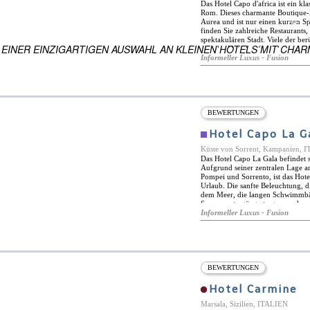
Das Hotel Capo d'africa ist ein kl
Rom. Dieses charmante Boutique
Aurea und ist nur einen kurzen S
ES
finden Sie zahlreiche Restaurants,
 WELTWEIT
spektakulären Stadt. Viele der 
 EINER EINZIGARTIGEN AUSWAHL AN KLEINEN HOTELS MIT CHAR
von der Unterkunft aus bequem zu
Linien bieten ausgezeichnete Ver
Informeller Luxus - Fusion
Interieur des Hotels Capo d'afric
zeitgenössischer italienischer Ku
geräumig und hell und verfügen ü
Pflegeprodukte. Mit seinen eleg
auf der Dachterrasse, dem Solari
d'africa alles, um einen wunderba
BEWERTUNGEN
gewährleisten.
Hotel Capo La G
Küste von Sorrent, Kampanien, 
Das Hotel Capo La Gala befindet s
Aufgrund seiner zentralen Lage a
Pompei und Sorrento, ist das Hote
Urlaub. Die sanfte Beleuchtung, d
dem Meer, die langen Schwimmbäd
Sonnenuntergänge tragen zu der 
Informeller Luxus - Fusion
BEWERTUNGEN
Hotel Carmine
Marsala, Sizilien, ITALIEN