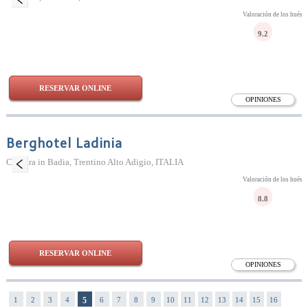
Valoración de los huésp
9.2
RESERVAR ONLINE
OPINIONES
Berghotel Ladinia
Corvara in Badia, Trentino Alto Adigio, ITALIA
Valoración de los huésp
8.8
RESERVAR ONLINE
OPINIONES
1
2
3
4
5
6
7
8
9
10
11
12
13
14
15
16