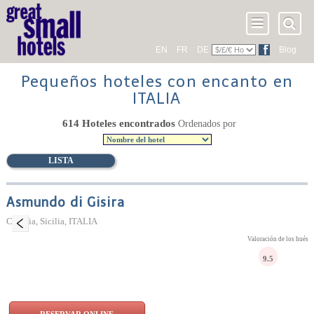
EN
FR
DE
Blog
Pequeños hoteles con encanto en
ITALIA
614 Hoteles encontrados
Ordenados por
LISTA
Asmundo di Gisira
Catania, Sicilia, ITALIA
Valoración de los huésp
9.5