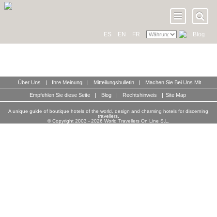
ES
EN
FR
Blog
Über Uns
|
Ihre Meinung
|
Mitteilungsbulletin
|
Machen Sie Bei Uns Mit
Empfehlen Sie diese Seite
|
Blog
|
Rechtshinweis
|
Site Map
A unique guide of boutique hotels of the world, design and charming hotels for discerning
travellers.
© Copyright 2003 - 2026 World Travellers On Line S.L.