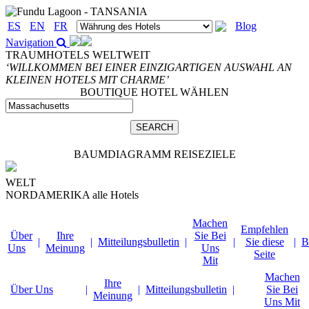
ES
EN
FR
Blog
Navigation
TRAUMHOTELS WELTWEIT
‘WILLKOMMEN BEI EINER EINZIGARTIGEN AUSWAHL AN
KLEINEN HOTELS MIT CHARME’
BOUTIQUE HOTEL WÄHLEN
BAUMDIAGRAMM REISEZIELE
WELT
NORDAMERIKA
alle Hotels
Machen
Empfehlen
Über
Ihre
Sie Bei
|
|
Mitteilungsbulletin
|
|
Sie diese
|
B
Uns
Meinung
Uns
Seite
Mit
Machen
Ihre
Über Uns
|
|
Mitteilungsbulletin
|
Sie Bei
Meinung
Uns Mit