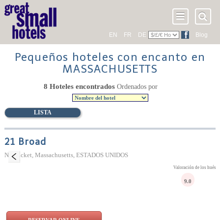
EN
FR
DE
Blog
Pequeños hoteles con encanto en
MASSACHUSETTS
8 Hoteles encontrados
Ordenados por
LISTA
21 Broad
Nantucket, Massachusetts, ESTADOS UNIDOS
Valoración de los huésp
9.0