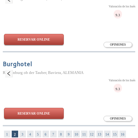
Valoración de los huésp
9.3
RESERVAR ONLINE
OPINIONES
Burghotel
Rothenburg ob der Tauber, Baviera, ALEMANIA
Valoración de los huésp
9.3
RESERVAR ONLINE
OPINIONES
1
2
3
4
5
6
7
8
9
10
11
12
13
14
15
16