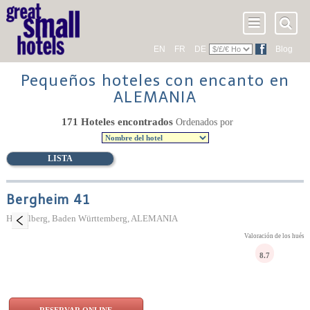
EN
FR
DE
Blog
Pequeños hoteles con encanto en
ALEMANIA
171 Hoteles encontrados
Ordenados por
LISTA
Bergheim 41
Heidelberg, Baden Württemberg, ALEMANIA
Valoración de los huésp
8.7