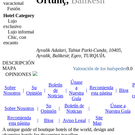
Ortunç
,
Balikesir
vacacional
Fusión
Hotel Category
Lujo
exclusivo
Lujo informal
Chic, con
encanto
Ayvalik Adalari, Tabiat Parki-Cunda
,
10405
,
Ayvalik,
Balikesir
,
Egeo
,
TURQUÍA
.
DESCRIPCIÓN
MAPA
Valoración de los huéspedes
9.0
OPINIONES
Únase
Boletín
P
Sobre
Su
a
Recomienda
|
|
de
|
|
|
Blog
Nosotros
Opinión
Nuestra
esta página
Noticias
c
Guía
Su
Boletín de
Únase a
Sobre Nosotros
|
|
|
Opinión
Noticias
Nuestra Guía
Recomienda
Site
|
Blog
|
Aviso Legal
|
esta página
Map
A unique guide of boutique hotels of the world, design and
charming hotels for discerning travellers.