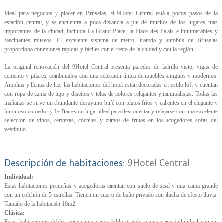
Ideal para negocios y placer en Bruselas, el 9Hotel Central está a pocos pasos de la
estación central, y se encuentra a poca distancia a pie de muchos de los lugares más
importantes de la ciudad, incluida La Grand Place, la Place des Palais e innumerables y
fascinantes museos. El excelente sistema de metro, tranvía y autobús de Bruselas
proporciona conexiones rápidas y fáciles con el resto de la ciudad y con la región.
La original renovación del 9Hotel Central presenta paredes de ladrillo visto, vigas de
cemento y pilares, combinados con una selección única de muebles antiguos y modernos.
Amplias y llenas de luz, las habitaciones del hotel están decoradas en estilo loft y cuentan
con ropa de cama de lujo y diseños y telas de colores relajantes y minimalistas. Todas las
mañanas se sirve un abundante desayuno bufé con platos fríos y calientes en el elegante y
luminoso comedor y Le Bar es un lugar ideal para desconectar y relajarse con una excelente
selección de vinos, cervezas, cócteles y zumos de frutas en los acogedores sofás del
vestíbulo.
Descripción de habitaciones:
9Hotel Central
Individual:
Estas habitaciones pequeñas y acogedoras cuentan con suelo de sisal y una cama grande
con un colchón de 5 estrellas. Tienen un cuarto de baño privado con ducha de efecto lluvia.
Tamaño de la habitación 10m2.
Clásica:
Estas habitaciones dobles tienen una cama doble grande o una cama individual con un