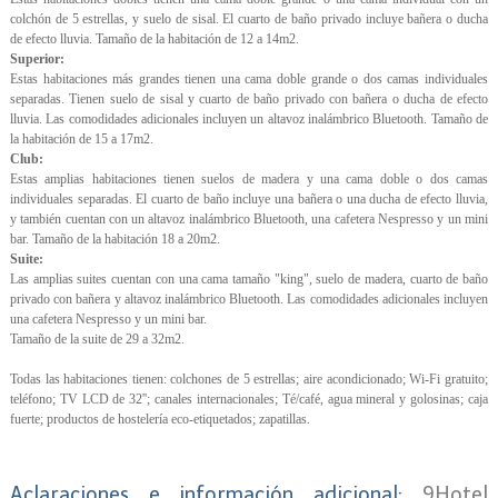
colchón de 5 estrellas, y suelo de sisal. El cuarto de baño privado incluye bañera o ducha
de efecto lluvia. Tamaño de la habitación de 12 a 14m2.
Superior:
Estas habitaciones más grandes tienen una cama doble grande o dos camas individuales
separadas. Tienen suelo de sisal y cuarto de baño privado con bañera o ducha de efecto
lluvia. Las comodidades adicionales incluyen un altavoz inalámbrico Bluetooth. Tamaño de
la habitación de 15 a 17m2.
Club:
Estas amplias habitaciones tienen suelos de madera y una cama doble o dos camas
individuales separadas. El cuarto de baño incluye una bañera o una ducha de efecto lluvia,
y también cuentan con un altavoz inalámbrico Bluetooth, una cafetera Nespresso y un mini
bar. Tamaño de la habitación 18 a 20m2.
Suite:
Las amplias suites cuentan con una cama tamaño "king", suelo de madera, cuarto de baño
privado con bañera y altavoz inalámbrico Bluetooth. Las comodidades adicionales incluyen
una cafetera Nespresso y un mini bar.
Tamaño de la suite de 29 a 32m2.
Todas las habitaciones tienen: colchones de 5 estrellas; aire acondicionado; Wi-Fi gratuito;
teléfono; TV LCD de 32''; canales internacionales; Té/café, agua mineral y golosinas; caja
fuerte; productos de hostelería eco-etiquetados; zapatillas.
Aclaraciones e información adicional:
9Hotel