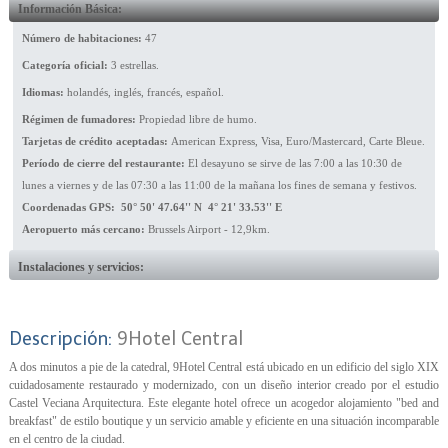
Información Básica:
Número de habitaciones:
47
Categoría oficial:
3 estrellas.
Idiomas:
holandés, inglés, francés, español.
Régimen de fumadores:
Propiedad libre de humo.
Tarjetas de crédito aceptadas:
American Express, Visa, Euro/Mastercard, Carte Bleue.
Período de cierre del restaurante:
El desayuno se sirve de las 7:00 a las 10:30 de
lunes a viernes y de las 07:30 a las 11:00 de la mañana los fines de semana y festivos.
Coordenadas GPS: 50° 50' 47.64'' N 4° 21' 33.53'' E
Aeropuerto más cercano:
Brussels Airport - 12,9km.
Instalaciones y servicios:
Descripción:
9Hotel Central
A dos minutos a pie de la catedral, 9Hotel Central está ubicado en un edificio del siglo XIX
cuidadosamente restaurado y modernizado, con un diseño interior creado por el estudio
Castel Veciana Arquitectura. Este elegante hotel ofrece un acogedor alojamiento "bed and
breakfast" de estilo boutique y un servicio amable y eficiente en una situación incomparable
en el centro de la ciudad.