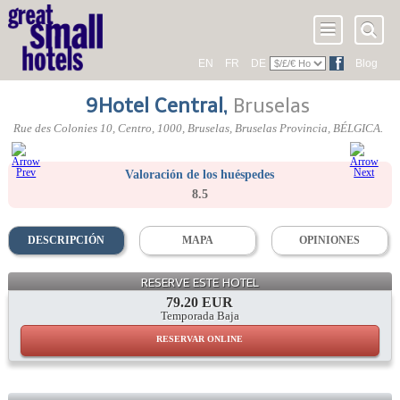
EN
FR
DE
Blog
9Hotel Central
,
Bruselas
Rue des Colonies 10
, Centro,
1000
, Bruselas,
Bruselas Provincia
,
BÉLGICA
.
Valoración de los huéspedes
8.5
DESCRIPCIÓN
MAPA
OPINIONES
RESERVE ESTE HOTEL
79.20 EUR
Temporada Baja
RESERVAR ONLINE