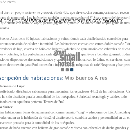
s de interés.
EN
tel tiene su propio restaurante gourmet, Sivela 465, que sirve cocina contemporánea con recetas
ENSUEÑO DEL MUNDO
ctos de temporada. Los huéspedes también pueden aprovechar el 8º Spa y centro de bienestar d
NA COLECCIÓN ÚNICA DE PEQUEÑOS HOTELES CON ENCANTO’
, que cuenta con baño de vapor, jacuzzi gigante y gimnasio. Se ofrecen una amplia gama de mas
mientos.
uenos Aires tiene 30 lujosas habitaciones y suites, donde cada detalle ha sido concebido para
ar una sensación de calidez e intimidad. Las habitaciones cuentan con camas dobles tamaño "ki
dredones de lujo, cuartos de baño con bañeras y duchas de gran tamaño con cabezales de ducha
es y potentes, la luz perfecta para cada entorno y delicados aperitivos y bebidas gourmet. Todas
aciones disponen de aire acondicionado y calefacción, y cuentan con lo último en servicios, co
iones de conexión para iPod, conexión a internet Wi-Fi, máquinas de café Nespresso y bar pers
scripción de habitaciones:
Mio Buenos Aires
taciones de Lujo:
sofisticado, distribuido sabiamente para maximizar los espaciosos 44m2 de las habitaciones. C
le ha sido diseñado para la comodidad de los huéspedes. Sobriedad, tecnología y calidez, todo
nado en un equilibrio perfecto. Terraza de 7m2.
r Suites:
as habitaciones llenas de luz natural con camas tamaño "king" y edredones de lujo. A medida q
edes entran en la habitación de 49m2, el diseño sobrio combina calidez y personalidad en un e
osamente pensado para la comodidad de los huéspedes.
uartos de baño cuentan con bañeras de gran tamaño y ducha con cabezales de ducha grandes y