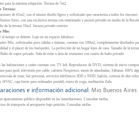
tes para la máxima relajación. Terraza de 7m2.
s Terraza:
aciones de 61m2, con el mismo diseño ligero y sofisticado que caracteriza a todos los rincones
uenos Aires, con una exclusiva terraza con entarimado y jacuzzi privado en medio de la Recole
o de la terraza 33m2. Jacuzzi privado exterior.
es Mio:
 el tiempo se detiene. Lujo en un espacio fabuloso.
uites Mio, sofisticadas pero cálidas e íntimas, cuentan con 100m2, completamente diseñados par
idad y el placer de los huéspedes. La perfección de un hogar lejos de casa. Tamaño de la terra
Baño de vapor privado. Sala de estar o área de reuniones con cuarto de baño privado.
 las habitaciones y suites cuentan con: TV led; Reproductor de DVD; sistema de micro compo
ase para ipod; televisión por cable; cafetera Nespresso; menú de almohadas; Sábanas 100% al
torio/sala de estar; bar personal, servicios telefónicos IDD y NDD; balcón; cortesía de alta velo
; HVAC; caja fuerte para ordenador portátil; estera de yoga; meditación Zafu.
araciones e información adicional:
Mio Buenos Aires
n aparcamiento público disponible en las inmediaciones. Consultar tarifas.
cios de transporte al aeropuerto bajo petición. Consultar tarifas.