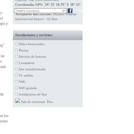
Coordenadas GPS: 34° 35' 18.79'' S 58° 23'
22.29'' W
FR
DE
Blog
 y
Aeropuerto más cercano:
Ministro Pistarini
el
International Airport - 32,3km.
ajes y
Instalaciones y servicios:
Niños bienvenidos
ng"
Piscina
 las
Servicio de botones
mo
Lavandería
onal.
Aire acondicionado
Tv satélite
WiFi
WiFi gratuito
ada
Instalaciones de Spa
Sala de reuniones Pers.
ue los
ntorno