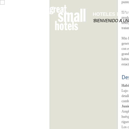
punto
El ho
HOTELES DE 
produ
'BIENVENIDO A U
hotel
trata
Mio B
gener
con e
grand
habit
estac
De
Habi
Lujo 
detal
combi
Junio
Ampli
huésp
rigur
Los c