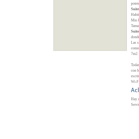
poten
Suite
Habit
Mio B
Tamañ
Suit
donde
Las s
comod
7m2. 
Todas
con b
escri
Wi-Fi
Acl
Hay u
Servi