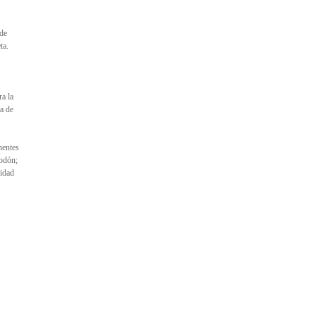
 de
ta.
a la
za de
nentes
godón;
cidad