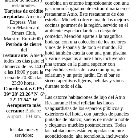
combina un entorno impresionante con una
restaurantes.
gastronomía igualmente extraordinaria en el
Tarjetas de crédito
restaurante Atrio. Este restaurante de dos
aceptadas:
American
estrellas Michelin ofrece una de las mejores
Express, Visa,
cocinas gourmet de la región, servido en el
Euro/Mastercard,
ambiente espectacular de su elegante
Diners Club,
comedor. Mención aparte a la magnífica
Maestro, Euro-6000.
bodega, con una colección de los mejores
Período de cierre
vinos de España y de todo el mundo. El
del
hotel también cuenta con una gran piscina,
restaurante:
Abierto
y varios espacios al aire libre, incluyendo
todos los días para el
una terraza en la planta superior con
almuerzo de las 14:00
espléndidas vistas del casco antiguo, un
a las 16:00 y para la
solarium y un patio jardín. En el bar se
cena de 20:30 a las
sirven aperitivos ligeros, bebidas y vinos
23:30 horas.
durante todo el día.
Coordenadas GPS:
39° 28' 23.26'' N 6°
Las catorce habitaciones de lujo del Atrio
22' 17.54'' W
Restaurante Hotel reflejan las líneas
Aeropuerto más
vanguardistas de los espacios públicos y
cercano:
Badajoz
exteriores del hotel, con paredes de paneles
Airport - 104 km.
pintados de blanco, suelos de madera noble
y elegantes muebles postmodernos. Todas
Instalaciones y
las habitaciones están equipadas con aire
servicios:
acondicionado, alta tecnología, incluyendo