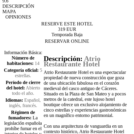
9.6
DESCRIPCIÓN
MAPA
OPINIONES
RESERVE ESTE HOTEL
319 EUR
Temporada Baja
RESERVAR ONLINE
Información Básica:
Descripción:
Atrio
Número de
Restaurante Hotel
habitaciones:
14
Categoría oficial:
5
Atrio Restaurante Hotel es una espectacular
estrellas.
propiedad de nueva construcción que goza
Período de cierre
de una ubicación fabulosa en el corazón
del hotel:
Abierto
medieval del casco antiguo de Cáceres.
todo el año.
Situado en la Plaza de San Mateo y a pocos
metros de la catedral, este lujoso hotel
Idiomas:
Español,
boutique ofrece un exclusivo alojamiento de
inglés, francés.
cinco estrellas y experiencias gastronómicas
Régimen de
en un magnífico entorno patrimonial.
fumadores:
La
legislación española
Con una arquitectura de vanguardia en un
prohíbe fumar en el
contexto histórico, Atrio Restaurante Hotel
interior de hoteles y