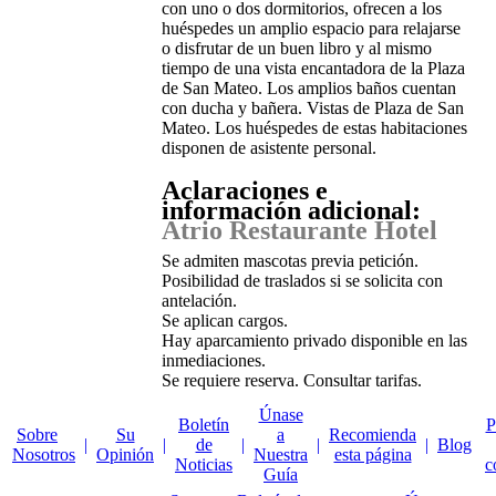
con uno o dos dormitorios, ofrecen a los
huéspedes un amplio espacio para relajarse
o disfrutar de un buen libro y al mismo
tiempo de una vista encantadora de la Plaza
de San Mateo. Los amplios baños cuentan
con ducha y bañera. Vistas de Plaza de San
Mateo. Los huéspedes de estas habitaciones
disponen de asistente personal.
Aclaraciones e
información adicional:
Atrio Restaurante Hotel
Se admiten mascotas previa petición.
Posibilidad de traslados si se solicita con
antelación.
Se aplican cargos.
Hay aparcamiento privado disponible en las
inmediaciones.
Se requiere reserva. Consultar tarifas.
Únase
Boletín
P
Sobre
Su
a
Recomienda
|
|
de
|
|
|
Blog
Nosotros
Opinión
Nuestra
esta página
Noticias
c
Guía