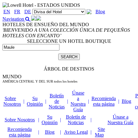
EN
FR
DE
Blog
Navigation
HOTELES DE ENSUEÑO DEL MUNDO
'BIENVENIDO A UNA COLECCIÓN ÚNICA DE PEQUEÑOS
HOTELES CON ENCANTO’
SELECCIONE UN HOTEL BOUTIQUE
ÁRBOL DE DESTINOS
MUNDO
AMÉRICA CENTRAL Y DEL SUR
todos los hoteles
Únase
Boletín
P
Sobre
Su
a
Recomienda
|
|
de
|
|
|
Blog
Nosotros
Opinión
Nuestra
esta página
Noticias
c
Guía
Su
Boletín de
Únase a
Sobre Nosotros
|
|
|
Opinión
Noticias
Nuestra Guía
Recomienda
Site
|
Blog
|
Aviso Legal
|
esta página
Map