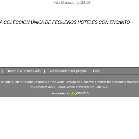
EN
ENSUEÑO DEL MUNDO
NA COLECCIÓN ÚNICA DE PEQUEÑOS HOTELES CON ENCANTO’
|
Únase a Nuestra Guía
|
Recomienda esta página
|
Blog
 unique guide of boutique hotels of the world, design and charming hotels for discerning traveller
© Copyright 2003 - 2026 World Travellers On Line S.L.