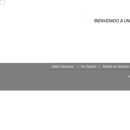
HOTELES DE 
'BIENVENIDO A U
Sobre Nosotros
|
Su Opinión
|
Boletín de Noticias
A