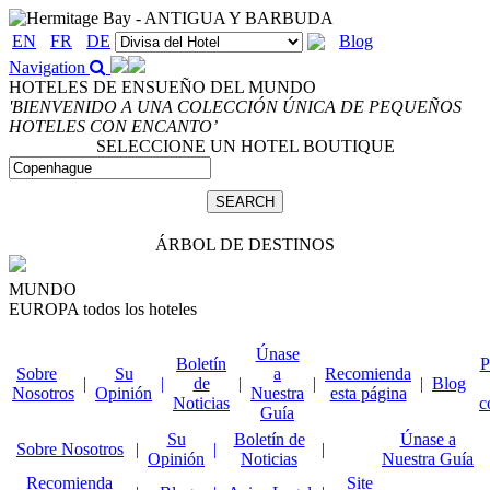
EN
FR
DE
Blog
Navigation
HOTELES DE ENSUEÑO DEL MUNDO
'BIENVENIDO A UNA COLECCIÓN ÚNICA DE PEQUEÑOS
HOTELES CON ENCANTO’
SELECCIONE UN HOTEL BOUTIQUE
ÁRBOL DE DESTINOS
MUNDO
EUROPA
todos los hoteles
Únase
Boletín
P
Sobre
Su
a
Recomienda
|
|
de
|
|
|
Blog
Nosotros
Opinión
Nuestra
esta página
Noticias
c
Guía
Su
Boletín de
Únase a
Sobre Nosotros
|
|
|
Opinión
Noticias
Nuestra Guía
Recomienda
Site