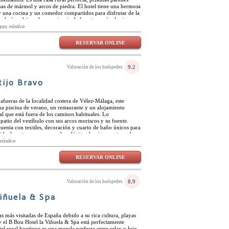
as de mármol y arcos de piedra. El hotel tiene una hermosa
s y una cocina y un comedor compartidos para disfrutar de la
a huésped tiene la experiencia de la autonomía al mismo
 habitaciones del hotel son una mezcla entre apartamentos,
ar, rústico
da una tiene su propio toque único y están impecablemente
espacios son compartidos, las habitaciones son muy
RESERVAR ONLINE
total. El hotel se encuentra a poca distancia en coche de
ones de la región, incluidos varios campos de golf como
tillo Golf Resort. El pueblo cercano también es perfecto
rutar viendo a la gente pasar.
9.2
Valoración de los huéspedes
tijo Bravo
s afueras de la localidad costera de Vélez-Málaga, este
na piscina de verano, un restaurante y un alojamiento
al que está fuera de los caminos habituales. Lo
patio del vestíbulo con sus arcos moriscos y su fuente.
cuenta con textiles, decoración y cuarto de baño únicos para
dualmente con una mezcla ecléctica de piezas, retroceda a
acenes o al turismo de masas. Deléitese en la terraza al aire
rústico
e hierro. Descanse en las sillas de mimbre y deleite sus ojos
etación de la ciudad ubicada en el valle. Relájese en la sala
RESERVAR ONLINE
 campo. El elegante comedor con su chimenea central y
as hacen de las comidas algo especial en B Bou Hotel
8.9
Valoración de los huéspedes
iñuela & Spa
as más visitadas de España debido a su rica cultura, playas
y el B Bou Hotel la Viñuela & Spa está perfectamente
el rural boutique es una mezcla perfecta entre relax y lujo.