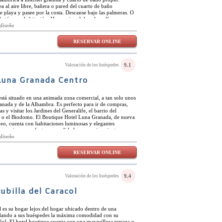
a al aire libre, bañera o pared del cuarto de baño
e playa y pasee por la costa. Descanse bajo las palmeras. O
e té en su habitación. Hay varios clubes de golf cerca o
a.
diseño
RESERVAR ONLINE
9.1
Valoración de los huéspedes
Luna Granada Centro
stá situado en una animada zona comercial, a tan solo unos
ranada y de la Alhambra. Es perfecto para ir de compras,
as y visitar los Jardines del Generalife, el barrio del
as o el Biodomo. El Boutique Hotel Luna Granada, de nueva
eo, cuenta con habitaciones luminosas y elegantes
roporcionar confort y comodidad, con equipamientos
izadas para garantizar un descanso pleno. Además, el
diseño
 servicios pensados ​​para satisfacer las necesidades de
ina al aire libre a su terraza desde donde contemplar el
RESERVAR ONLINE
ica del Boutique Hotel Luna Granada es otro de sus grandes
spedes pueden disfrutar de un desayuno personalizado con
reparados al momento, elaborados con productos frescos y
urante ofrece una excelente opción para cenar en el Patio,
9.4
Valoración de los huéspedes
 vinos y cócteles.
ubilla del Caracol
l es su hogar lejos del hogar ubicado dentro de una
ndando a sus huéspedes la máxima comodidad con su
ñol. El hotel boutique cuenta con una maravillosa terraza y