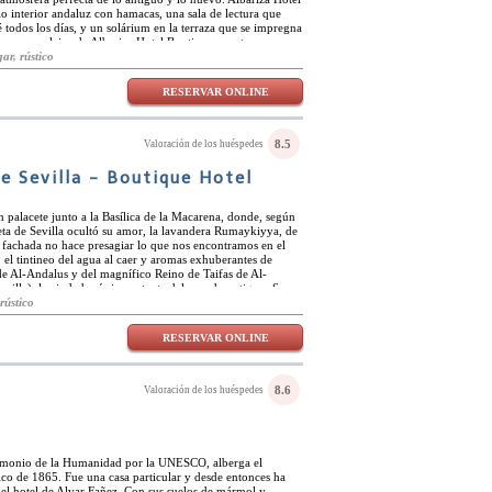
io interior andaluz con hamacas, una sala de lectura que
 todos los días, y un solárium en la terraza que se impregna
nes con azulejos de Albariza Hotel Boutique cuentan con un
do a la arquitectura y ofrecen servicios modernos. Las
ar, rústico
enibles. Albariza Hotel Boutique puede asistirle con
oñana es una reserva natural cercana perfecta para explorar
RESERVAR ONLINE
nes privadas. Además, hay muchas actividades acuáticas
f debido a la proximidad a la playa.
8.5
Valoración de los huéspedes
e Sevilla - Boutique Hotel
un palacete junto a la Basílica de la Macarena, donde, según
eta de Sevilla ocultó su amor, la lavandera Rumaykiyya, de
e fachada no hace presagiar lo que nos encontramos en el
, el tintineo del agua al caer y aromas exhuberantes de
 de Al-Andalus y del magnífico Reino de Taifas de Al-
evilla), la ciudad más importante del mundo antiguo. Su
n materiales artesanales que se utilizaban en Sevilla hace
rústico
o mudéjar, alrededor del cual se disponen las diferentes
ayunos, cafetería, la escalera de caracol, y las 15
RESERVAR ONLINE
8.6
Valoración de los huéspedes
rimonio de la Humanidad por la UNESCO, alberga el
ico de 1865. Fue una casa particular y desde entonces ha
el hotel de Alvar Fañez. Con sus suelos de mármol y