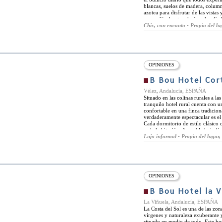
blancas, suelos de madera, column
azotea para disfrutar de las vista
compañía de otros huéspedes. Cad
tiempo que se sentirá mimado. Las
Chic, con encanto - Propio del lug
habitaciones grandes y suites. Ca
ordenadas. Aunque muchos de los 
privadas y ofrecen una relajación 
muchas de las principales atracci
Novo Sancti Petri Golf y Montecas
para dar un paseo tranquilo y disf
OPINIONES
B Bou Hotel Cor
Vélez, Andalucía, ESPAÑA
Situado en las colinas rurales a la
tranquilo hotel rural cuenta con u
confortable en una finca tradicion
verdaderamente espectacular es el 
Cada dormitorio de estilo clásico 
cada habitación. Amueblado indivi
la elegante época anterio a los alm
Lujo informal - Propio del lugar, 
libre bajo la pérgola tradicional d
con las amplias vistas sobre la veg
de estar con chimenea y vistas al
cómodas sillas tapizadas acolchad
Cortijo Bravo
OPINIONES
B Bou Hotel la V
La Viñuela, Andalucía, ESPAÑA
La Costa del Sol es una de las zon
vírgenes y naturaleza exuberante 
situado en medio de todo. Este hot