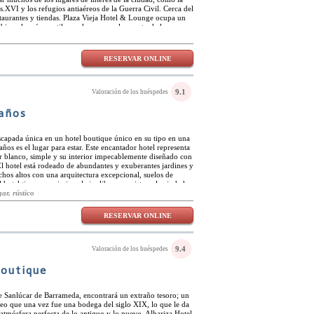
ada.
 s.XVI y los refugios antiaéreos de la Guerra Civil. Cerca del
staurantes y tiendas. Plaza Vieja Hotel & Lounge ocupa un
mbinando así un estilo moderno con el encanto de lo
das de forma individual, son cómodas y elegantes y cuentan
de lujosos colchones a duchas de efecto lluvia en los baños.
izadas y tienen Wi-Fi gratuito. Una característica especial
RESERVAR ONLINE
s. Los baños termales ofrecen diversas piscinas y
rcos y masajes. Cada suite incluye una sesión en los baños
aza y biblioteca, y pueden alquilarse bicicletas en recepción.
9.1
Valoración de los huéspedes
Baños
capada única en un hotel boutique único en su tipo en una
años es el lugar para estar. Este encantador hotel representa
r blanco, simple y su interior impecablemente diseñado con
El hotel está rodeado de abundantes y exuberantes jardines y
chos altos con una arquitectura excepcional, suelos de
 hotel tiene una piscina al aire libre con vistas a la ciudad
es transmiten una sensación de tranquilidad gracias a sus
ar, rústico
adera entre sus techos y marcos de ventanas. Son rústicos y
os con modernas comodidades para garantizar una estancia
RESERVAR ONLINE
 ubica en el Barrio Judío, ofreciendo relatos de rica historia
s baños árabes del siglo XIII se encuentran frente al hotel y
olo unos pasos.
9.4
Valoración de los huéspedes
Boutique
de Sanlúcar de Barrameda, encontrará un extraño tesoro; un
o que una vez fue una bodega del siglo XIX, lo que le da
a atmósfera perfecta de lo antiguo y lo nuevo. Albariza Hotel