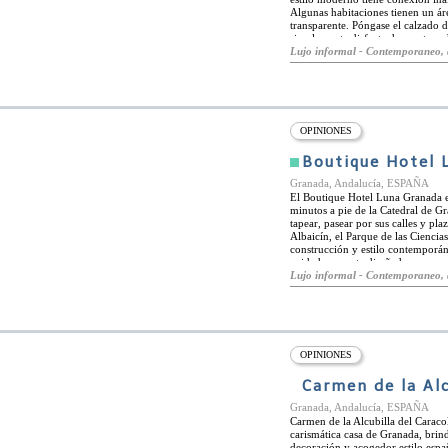
Algunas habitaciones tienen un áre
transparente. Póngase el calzado d
simplemente disfrute de una taza d
coja el coche para explorar la zon
Lujo informal - Contemporaneo, 
OPINIONES
Boutique Hotel 
Granada, Andalucía, ESPAÑA
El Boutique Hotel Luna Granada e
minutos a pie de la Catedral de G
tapear, pasear por sus calles y plaz
Albaicín, el Parque de las Cienci
construcción y estilo contemporán
cuidadosamente diseñadas para p
modernos y completamente insonor
Lujo informal - Contemporaneo, 
hotel ofrece una amplia variedad de
todos sus visitantes, desde su pisc
paisaje. La experiencia gastronóm
atractivos. Cada mañana, los hué
una variada selección de platos p
saludables. Por la noche, el resta
OPINIONES
con una carta de exquisitos platos,
Carmen de la Alc
Granada, Andalucía, ESPAÑA
Carmen de la Alcubilla del Caraco
carismática casa de Granada, bri
decoración y acogedor estilo espa