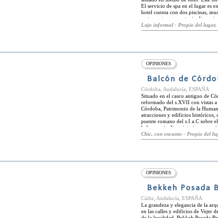
El servicio de spa en el lugar es e
hotel cuenta con dos piscinas, muc
restaurante gourmet y jardines cir
retrata el estilo clásico andaluz co
Lujo informal - Propio del lugar, 
Las habitaciones de B Bou Hotel l
estilos arquitectónicos árabe, and
la más alta calidad e impresionante
garantizan que los huéspedes alca
Wellness and Spa, los huéspedes pu
la Costa del Sol. Rutas en biciclet
OPINIONES
caballo, senderismo por el embalse
actividades cerca del hotel.
Balcón de Córd
Córdoba, Andalucía, ESPAÑA
Situado en el casco antiguo de Có
reformado del s.XVII con vistas a 
Córdoba, Patrimonio de la Humani
atracciones y edificios históricos
puente romano del s.I a.C sobre e
balcones, jardines interiores y pat
los que disfrutar de unas vistas d
Chic, con encanto - Propio del lug
impresionante colección arqueológic
Balcón de Córdoba ofrece a sus h
acondicionado, Wi-Fi gratuito y s
habitaciones y suites del Balcón d
disponen de patios con vistas, ac
Tienen muebles y ropa de cama de 
OPINIONES
dispone de una habitación adapta
necesidades especiales de dieta si s
Bekkeh Posada 
Cádiz, Andalucía, ESPAÑA
La grandeza y elegancia de la arq
en las calles y edificios de Vejer 
de la localidad, Bekkeh Posada Bo