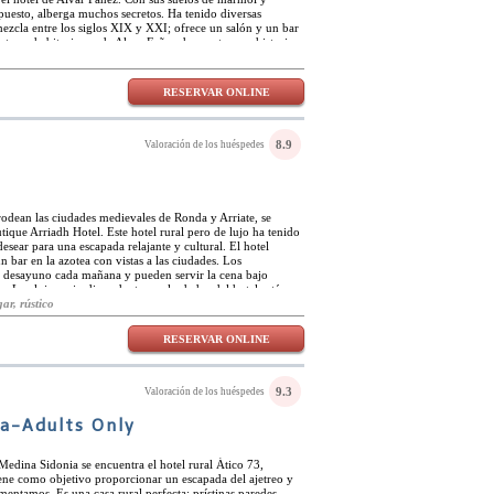
upuesto, alberga muchos secretos. Ha tenido diversas
ezcla entre los siglos XIX y XXI; ofrece un salón y un bar
catorce habitaciones de Alvar Fañez demuestran su historia a
s de madera, candelabros de cristal, cortinas regias y suelos
nes han sido bien mantenidas para brindarle una estancia
 casco histórico Alvar Fañez está muy cerca de todo lo que
RESERVAR ONLINE
se encuentra en Palacio, un restaurante cercano, y la cultura
es empedradas de este pueblo histórico.
8.9
Valoración de los huéspedes
rodean las ciudades medievales de Ronda y Arriate, se
ique Arriadh Hotel. Este hotel rural pero de lujo ha tenido
sear para una escapada relajante y cultural. El hotel
n bar en la azotea con vistas a las ciudades. Los
o desayuno cada mañana y pueden servir la cena bajo
. Los lujosos jardines dentro y alrededor del hotel están
una siesta por la tarde. Las habitaciones del Hotel Arriadh
ar, rústico
ecoración tradicionales y divertidas del sur de España, pero
nstalaciones modernas. Cada habitación ofrece el lujo de
RESERVAR ONLINE
disfrutar de las magníficas puestas de sol de la región.
e, los huéspedes pueden disfrutar de la maravillosa
antes de tapas y bares y cafeterías locales. Para los que
tidad de rutas de senderismo, ciclismo y moto en las
9.3
Valoración de los huéspedes
s Nieves.
ia-Adults Only
 Medina Sidonia se encuentra el hotel rural Ático 73,
tiene como objetivo proporcionar un escapada del ajetreo y
imentamos. Es una casa rural perfecta; prístinas paredes