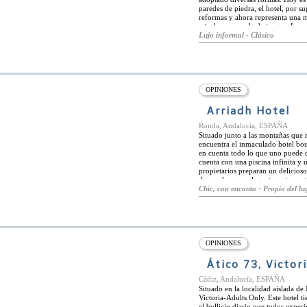
paredes de piedra, el hotel, por s
reformas y ahora representa una m
e incluso una sala de juegos. Las 
través de toques de vigas y mueble
Lujo informal - Clásico
de mármol y madera. Las habitacio
de ensueño. Al estar situado en el
uno pueda desear. La cocina local 
se redescubre a través de las call
OPINIONES
Arriadh Hotel
Ronda, Andalucía, ESPAÑA
Situado junto a las montañas que 
encuentra el inmaculado hotel bout
en cuenta todo lo que uno puede de
cuenta con una piscina infinita y u
propietarios preparan un delicios
demanda en su elegante restaurante
equipados con hamacas para hacer 
Chic, con encanto - Propio del lug
representan la arquitectura y la d
han sido renovadas para ofrecer i
una terraza o balcón privado para 
Situado a poca distancia de Arriat
disposición y diversidad de restaur
buscan aventura, hay una gran can
OPINIONES
inmediaciones o en la Sierra de la
Ático 73, Victor
Cádiz, Andalucía, ESPAÑA
Situado en la localidad aislada de
Victoria-Adults Only. Este hotel 
el bullicio diario que todos exper