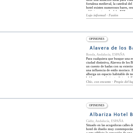
que quieran ver lo mejor de Gran
fortaleza medieval, la catedral del
hotel existen numerosos bares, re
edificio restaurado del s.XIX, co
antiguo. Las habitaciones, decora
Lujo informal - Fusión
con un equipamiento especial, des
Todas las habitaciones están climat
de Plaza Vieja son los baños árabe
tratamientos, incluyendo baños tu
árabes. El hotel tiene también terr
OPINIONES
Alavera de los 
Ronda, Andalucía, ESPAÑA
Para cualquiera que busque una es
ciudad distintiva, Alavera de los B
un cuento de hadas con su exterio
una influencia de estilo morisco. 
alberga un espacio habitable de te
baldosas y cerámica tradicional. El
medieval de Ronda. Las habitacion
Chic, con encanto - Propio del lug
colores tranquilos y detalles de m
tradicionales, pero están equipad
fantástica. Alavera de los Baños se
y vivencias de la cultura local. Lo
el increíble Puente Nuevo está a s
OPINIONES
Albariza Hotel 
Cádiz, Andalucía, ESPAÑA
Situado en las acogedoras calles 
hotel de diseño muy contemporáne
a este edificio la sensación de un