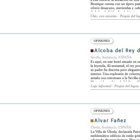
Boutique cuenta con un típico pat
ofrece desayuno, meriendas y café
de la luz de Cádiz. Las habitacio
ambiente tradicional andaluz debi
Chic, con encanto - Propio del lug
habitaciones son ecológicas y sost
recorridos por la zona cercana. D
y el hotel puede diseñar excursio
disponibles como piragüismo y sur
OPINIONES
Alcoba del Rey d
Sevilla, Andalucía, ESPAÑA
Es aquí, en este hotel situado en 
la leyenda, Al-mutamid, el rey po
su padre.Su discreta pero elegant
interior. Una explosión de colores
antaño nos retrotraen a la Sevilla
Mutamid, que hizo de Isbiliyya (S
estructura arquitectónica, basada e
Lujo informal - Propio del lugar, 
ocho siglos, se compone de un pati
estancias: la recepción, sala de des
habitaciones.
OPINIONES
Alvar Fañez
Úbeda, Andalucía, ESPAÑA
La Villa de Úbeda, declarada Pat
emblemático edificio de estilo gót
adoptado diversas formas. Hoy es 