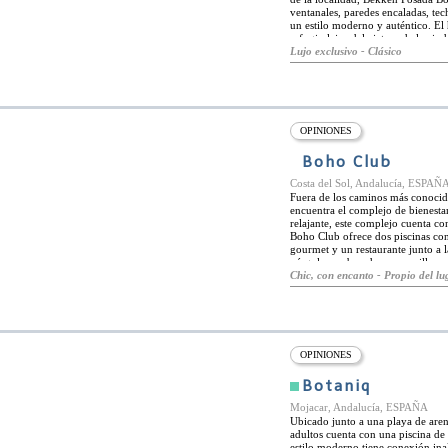
ventanales, paredes encaladas, te
un estilo moderno y auténtico. El
refugio lejos del ajetreo de la c
personas que viajan solas, familias
Lujo exclusivo - Clásico
habitaciones son increíblemente a
junto con vistas de la ciudad med
parques, restaurantes y cafés. La
oportunidades para practicar snorke
OPINIONES
Boho Club
Costa del Sol, Andalucía, ESPAÑ
Fuera de los caminos más conocid
encuentra el complejo de bienest
relajante, este complejo cuenta co
Boho Club ofrece dos piscinas con
gourmet y un restaurante junto a la
pérgola sombreada y maravillosas 
retratan exactamente lo que está 
Chic, con encanto - Propio del lug
audaces que complementan el mobili
habitaciones tienen su propia terr
junto a uno de los barrios más fa
imponentes palmeras y hojas de plá
Puerto Banús está a poca distanci
coche para los amantes de la aven
OPINIONES
Botaniq
Mojacar, Andalucía, ESPAÑA
Ubicado junto a una playa de aren
adultos cuenta con una piscina de 
estilo moderno tiene conexión inal