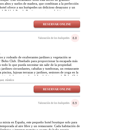
chos altos y suelos de madera, que combinan a la perfección
 hotel ofrece a sus huéspedes un delicioso desayuno y un
iudad. Bekkeh Posada Boutique cuenta con habitaciones para
, grupos y parejas de todos los tamaños y estilos. Las
cogedoras con sus colchones de lujo y muebles antiguos
ieval debajo. El hotel está muy cerca de muchas plazas y
RESERVAR ONLINE
 costa está a menos de 10km y ofrece muchas playas con
l, kitesurf y, por supuesto, tomar el sol.
8.8
Valoración de los huéspedes
A
os y rodeado de exuberantes jardines y vegetación se
ar Boho Club. Diseñado para proporcionar la escapada más
n todo lo que pueda necesitar sin salir de la propiedad.
 jardines circundantes, cabañas y tumbonas, un restaurante
 piscina, lujosas terrazas y jardines, sesiones de yoga en la
vistas de las puestas de sol. Las habitaciones de Boho Club
en su nombre; un estilo bohemio-chic con tonos suaves y
ar, rústico
ario ecléctico y la brillante luz natural. Muchas de las
aza o balcón para disfrutar del sol. Boho Club está situado
RESERVAR ONLINE
bulosos de Marbella en una urbanización privada con
tanos tropicales. La playa está a solo cinco minutos a pie,
a en coche y la montaña La Concha está a poca distancia en
tura.
8.9
Valoración de los huéspedes
a mixta en España, este pequeño hotel boutique solo para
temporada al aire libre y un restaurante. Cada habitación de
ámbrica a internet gratuita y cuarto de baño propio.