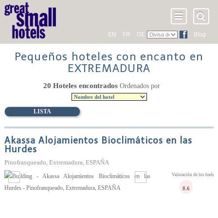
EN
FR
DE
Blog
Pequeños hoteles con encanto en
EXTREMADURA
20 Hoteles encontrados
Ordenados por
LISTA
Akassa Alojamientos Bioclimáticos en las
Hurdes
Pinofranqueado, Extremadura, ESPAÑA
Valoración de los huésp
8.6