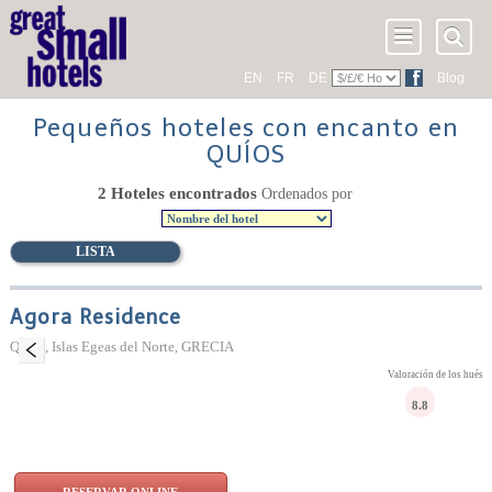
EN
FR
DE
Blog
Pequeños hoteles con encanto en
QUÍOS
2 Hoteles encontrados
Ordenados por
LISTA
Agora Residence
Quíos, Islas Egeas del Norte, GRECIA
Valoración de los huésp
8.8