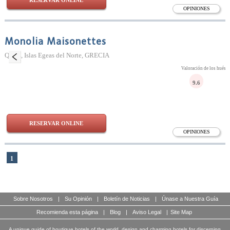
RESERVAR ONLINE
OPINIONES
Monolia Maisonettes
Quíos, Islas Egeas del Norte, GRECIA
Valoración de los huésp
9.6
RESERVAR ONLINE
OPINIONES
1
Sobre Nosotros
|
Su Opinión
|
Boletín de Noticias
|
Únase a Nuestra Guía
Recomienda esta página
|
Blog
|
Aviso Legal
|
Site Map
A unique guide of boutique hotels of the world, design and charming hotels for discerning