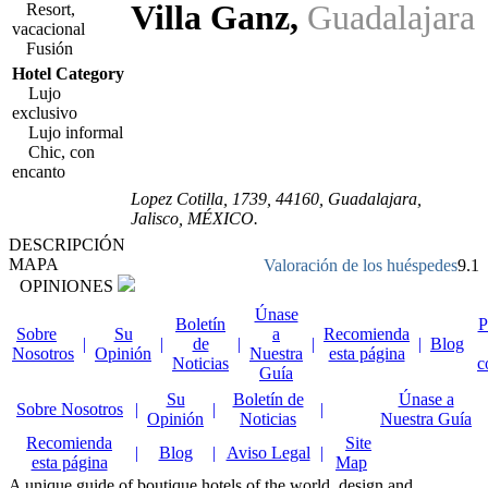
Villa Ganz
,
Guadalajara
Resort,
vacacional
Fusión
Hotel Category
Lujo
exclusivo
Lujo informal
Chic, con
encanto
Lopez Cotilla, 1739
,
44160
, Guadalajara,
Jalisco
,
MÉXICO
.
DESCRIPCIÓN
MAPA
Valoración de los huéspedes
9.1
OPINIONES
Únase
Boletín
P
Sobre
Su
a
Recomienda
|
|
de
|
|
|
Blog
Nosotros
Opinión
Nuestra
esta página
Noticias
c
Guía
Su
Boletín de
Únase a
Sobre Nosotros
|
|
|
Opinión
Noticias
Nuestra Guía
Recomienda
Site
|
Blog
|
Aviso Legal
|
esta página
Map
A unique guide of boutique hotels of the world, design and