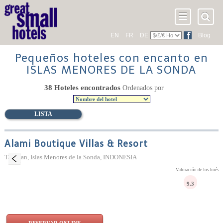
EN
FR
DE
Blog
Pequeños hoteles con encanto en
ISLAS MENORES DE LA SONDA
38 Hoteles encontrados
Ordenados por
LISTA
Alami Boutique Villas & Resort
Tabanan, Islas Menores de la Sonda, INDONESIA
Valoración de los huésp
9.3